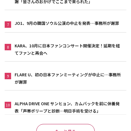
謝「皆さんのおかげでここまで来られた」
JO1、9月の韓国ソウル公演の中止を発表…事務所が謝罪
7
KARA、10月に日本ファンコンサート開催決定！延期を経
8
てファンと再会へ
FLARE U、初の日本ファンミーティングが中止に…事務所
9
が謝罪
ALPHA DRIVE ONE サンヒョン、カムバックを前に休養発
10
表「声帯ポリープと診断…明日手術を受ける」