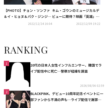
【PHOTO】チョン・ソンファ
キム・ゴウンのミュージカルデ
＆イ・ヒョヌ＆パク・ジンジュ
ビューに期待？映画「英雄」の
ら、映画「英雄」舞台挨拶に出
監督が絶賛“歌に感情が込めら
2022/12/24 16:04
2022/12/09 19:22
席
れている”（総合）
RANKING
1
20代の日本人女性インフルエンサー、韓国でラ
イブ配信中に死亡…警察が経緯を調査
2026/08/06 02:59
2
BLACKPINK、デビュー10周年記念イベントに一
部ファンから不満の声も…ライブ配信で謝罪
「コミュニケーション不足だった」