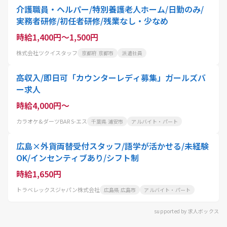
介護職員・ヘルパー/特別養護老人ホーム/日勤のみ/
実務者研修/初任者研修/残業なし・少なめ
時給1,400円～1,500円
株式会社ツクイスタッフ
京都府 京都市
派遣社員
高収入/即日可「カウンターレディ募集」ガールズバ
ー求人
時給4,000円～
カラオケ&ダーツBAR S-エス
千葉県 浦安市
アルバイト・パート
広島×外貨両替受付スタッフ/語学が活かせる/未経験
OK/インセンティブあり/シフト制
時給1,650円
トラベレックスジャパン株式会社
広島県 広島市
アルバイト・パート
supported by 求人ボックス