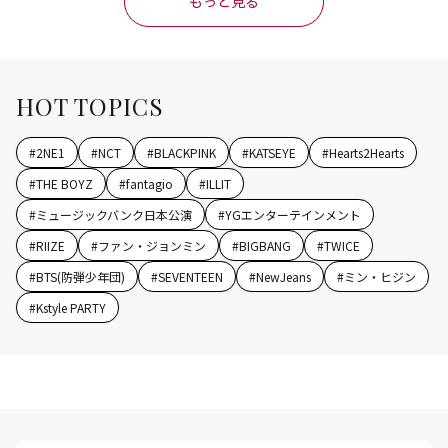
もっと見る
HOT TOPICS
#
2NE1
#
NCT
#
BLACKPINK
#
KATSEYE
#
Hearts2Hearts
#
THE BOYZ
#
fantagio
#
ILLIT
#
ミュージックバンク日本公演
#
YGエンターテインメント
#
RIIZE
#
ファン・ジョンミン
#
BIGBANG
#
TWICE
#
BTS(防弾少年団)
#
SEVENTEEN
#
NewJeans
#
ミン・ヒジン
#
Kstyle PARTY