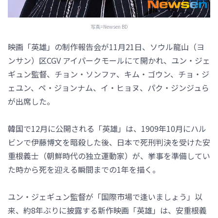
写真=Newsen BD
映画「英雄」の制作報告会が11月21日、ソウル龍山（ヨ
ンサン）区CGV アイパークモールにて開かれ、ユン・ジェ
ギュン監督、チョン・ソンファ、キム・ゴウン、チョ・ジ
ェユン、ペ・ジョンナム、イ・ヒョヌ、パク・ジンジュら
が出席した。
韓国で12月に公開される「英雄」は、1909年10月にハル
ビンで伊藤博文を暗殺した後、日本で死刑判決を受けた安
重根義士（朝鮮時代の独立運動家）が、挙事を準備してい
た時から死を迎える瞬間までの1年を描く。
ユン・ジェギュン監督が「国際市場で逢いましょう」以
来、約8年ぶりに披露する新作映画「英雄」は、安重根義