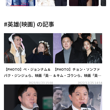
#
英雄(映画)
の記事
【PHOTO】ペ・ジョンナム＆
【PHOTO】チョン・ソンファ
パク・ジンジュら、映画「英
＆キム・ゴウンら、映画「英
雄」舞台挨拶に出席…ファンと
雄」舞台挨拶に出席
2023/01/23 15:08
2022/12/25 14:54
2ショット撮影も