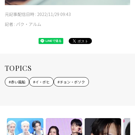
元記事配信日時 :
2022/11/29 09:43
記者 :
パク・アルム
TOPICS
#
赤い風船
#
イ・ボヒ
#
チョン・ボソク