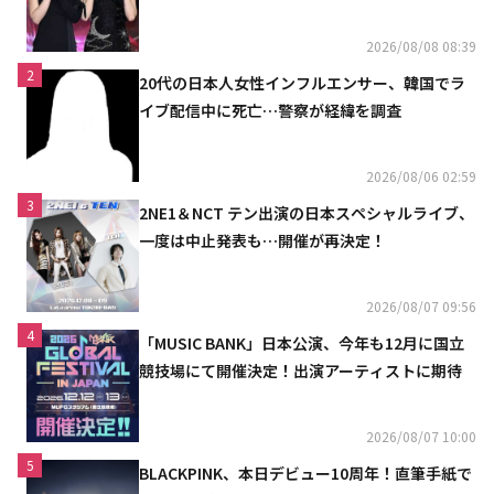
「コミュニケーション不足だった」
2026/08/08 08:39
2
20代の日本人女性インフルエンサー、韓国でラ
イブ配信中に死亡…警察が経緯を調査
2026/08/06 02:59
3
2NE1＆NCT テン出演の日本スペシャルライブ、
一度は中止発表も…開催が再決定！
2026/08/07 09:56
4
「MUSIC BANK」日本公演、今年も12月に国立
競技場にて開催決定！出演アーティストに期待
2026/08/07 10:00
5
BLACKPINK、本日デビュー10周年！直筆手紙で