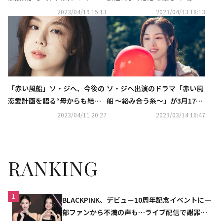
品が全国のゲオショップにてDV
トヘアは自ら提案…死ぬ気で頑
2023/04/19 15:13
2023/04/13 18:13
D先行レンタルを順次開始
張った”
「赤い風船」ソ・ジヘ、今後の
ソ・ジヘ出演のドラマ「赤い風
恋愛計画を語る“母からも結婚
船 ～絡み合う糸～」が3月17日
に触れられるように…これから
よりU-NEXTで独占配信決定！
2023/04/11 20:27
2023/03/14 16:47
頑張る”【ネタバレあり】
RANKING
1
BLACKPINK、デビュー10周年記念イベントに一
部ファンから不満の声も…ライブ配信で謝罪