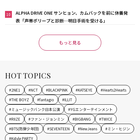
ALPHA DRIVE ONE サンヒョン、カムバックを前に休養発
10
表「声帯ポリープと診断…明日手術を受ける」
もっと見る
HOT TOPICS
#
2NE1
#
NCT
#
BLACKPINK
#
KATSEYE
#
Hearts2Hearts
#
THE BOYZ
#
fantagio
#
ILLIT
#
ミュージックバンク日本公演
#
YGエンターテインメント
#
RIIZE
#
ファン・ジョンミン
#
BIGBANG
#
TWICE
#
BTS(防弾少年団)
#
SEVENTEEN
#
NewJeans
#
ミン・ヒジン
#
Kstyle PARTY