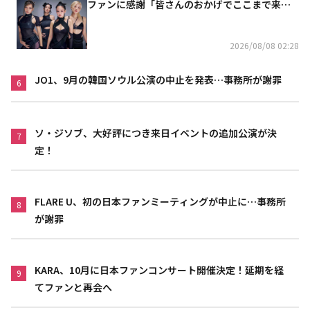
ファンに感謝「皆さんのおかげでここまで来ら
れた」
2026/08/08 02:28
JO1、9月の韓国ソウル公演の中止を発表…事務所が謝罪
6
ソ・ジソブ、大好評につき来日イベントの追加公演が決
7
定！
FLARE U、初の日本ファンミーティングが中止に…事務所
8
が謝罪
KARA、10月に日本ファンコンサート開催決定！延期を経
9
てファンと再会へ