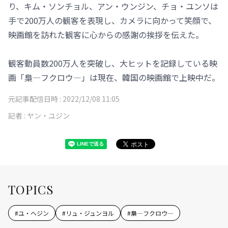
り、キム・ソンチョル、アン・ウンジン、チョ・ユンソは
手で200万人の観客を表現し、カメラに向かって笑顔で、
映画館を訪れた観客に心からの感謝の挨拶を伝えた。
観客動員数200万人を突破し、大ヒットを記録している映
画「梟―フクロウ―」は現在、韓国の映画館で上映中だ。
元記事配信日時 :
2022/12/08 11:05
記者 :
ヤン・ユジン
TOPICS
#
ユ・ヘジン
#
リュ・ジュンヨル
#
梟―フクロウ―