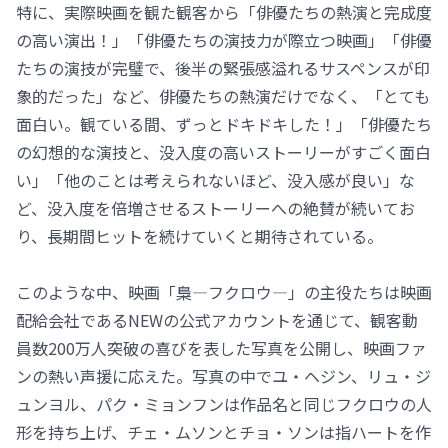
特に、実際映画を観た観客から「俳優たちの熱演と完成度
の高い演出！」「俳優たちの演技力が際立つ映画」「俳優
たちの演技が完璧で、後半の緊張感溢れるサスペンスが印
象的だった」など、俳優たちの熱演だけでなく、「とても
面白い。観ている間、ずっとドキドキした！」「俳優たち
の幻想的な演技と、没入度の高いストーリーがすごく面白
い」「他のことは考えられないほど、没入感が良い」な
ど、没入度を倍増させるストーリーへの絶賛が続いてお
り、長期間ヒットを続けていくと期待されている。
このような中、映画「梟―フクロウ―」の主役たちは映画
配給会社であるNEWの公式アカウントを通じて、観客動
員数200万人突破の喜びを表した写真を公開し、映画ファ
ンの熱い声援に応えた。写真の中でユ・ヘジン、リュ・ジ
ュンヨル、パク・ミョンフンは作品名と同じフクロウの人
形を持ち上げ、チェ・ムソンとチョ・ソンは指ハートを作