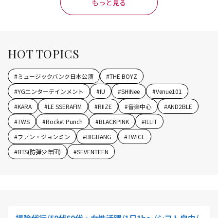
もっと見る
HOT TOPICS
#
ミュージックバンク日本公演
#
THE BOYZ
#
YGエンターテインメント
#
IU
#
SHINee
#
Venue101
#
KARA
#
LE SSERAFIM
#
RIIZE
#
音楽中心
#
AND2BLE
#
TWS
#
Rocket Punch
#
BLACKPINK
#
ILLIT
#
ファン・ジョンミン
#
BIGBANG
#
TWICE
#
BTS(防弾少年団)
#
SEVENTEEN