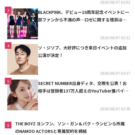
2026/08/07 02:02
3
BLACKPINK、デビュー10周年記念イベントに一
部ファンから不満の声…ロゼに関する憶測は否
定
2026/08/07 02:32
4
ソ・ジソブ、大好評につき来日イベントの追加
公演が決定！
2026/08/07 03:57
5
SECRET NUMBER出身ディタ、交際を公表！お
相手は登録者137万人超えのYouTuber兼バイオ
リニスト
2026/08/07 02:38
THE BOYZ ヨンフン、ソン・ガン＆パク・ウンビンら所属
6
のNAMOO ACTORSと専属契約を締結