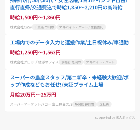
掃除代行/50代60代・女性活躍/1日1h～/シフト自由/
直行直帰/交通費込で時給1,850～2,210円の高時給
時給1,500円～1,860円
株式会社CaSy
千葉県 市川市
アルバイト・パート / 業務委託
工場内でのデータ入力と運搬作業/土日祝休み/車通勤
時給1,250円～1,563円
株式会社グロップ 綾部オフィス
京都府 亀岡市
アルバイト・パート
スーパーの農産スタッフ/第二新卒・未経験大歓迎/ポ
ップ作成などもお任せ!/東証プライム上場
月給20万円～25万円
スーパーマーケットバロー 富士見台店/S
静岡県 静岡市
正社員
supported by 求人ボックス