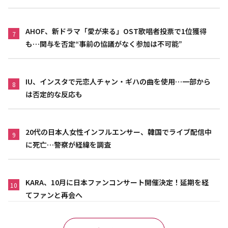
AHOF、新ドラマ「愛が来る」OST歌唱者投票で1位獲得
7
も…関与を否定“事前の協議がなく参加は不可能”
IU、インスタで元恋人チャン・ギハの曲を使用…一部から
8
は否定的な反応も
20代の日本人女性インフルエンサー、韓国でライブ配信中
9
に死亡…警察が経緯を調査
KARA、10月に日本ファンコンサート開催決定！延期を経
10
てファンと再会へ