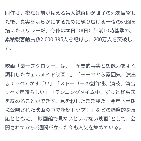
同作は、夜だけ前が見える盲人鍼術師が世子の死を目撃し
た後、真実を明らかにするために繰り広げる一夜の死闘を
描いたスリラーだ。今作は本日（8日）午前10時基準で、
累積観客動員数2,000,395人を記録し、200万人を突破し
た。
映画「梟―フクロウ―」は、「歴史的事実と想像力をよく
調和したウェルメイド映画！」「テーマから雰囲気、演出
まですべてがすごい」「ストーリーの創作性、演技、演出
すべて素晴らしい」「ランニングタイム中、ずっと緊張感
を緩めることができず、息を殺したまま観た。今年下半期
に公開された映画の中で断然トップ！」などの爆発的な反
応とともに、“映画館で見ないといけない映画”として、公
開されてから3週間が立った今も人気を集めている。