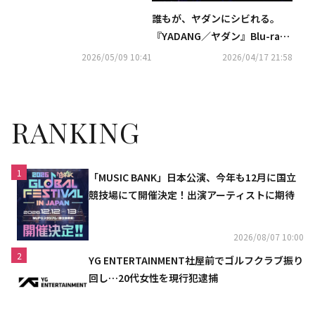
誰もが、ヤダンにシビれる――。
『YADANG／ヤダン』Blu-ray&
DVDが2026年8月5日(水)発売決
2026/05/09 10:41
2026/04/17 21:58
定！
RANKING
1
「MUSIC BANK」日本公演、今年も12月に国立
競技場にて開催決定！出演アーティストに期待
2026/08/07 10:00
2
YG ENTERTAINMENT社屋前でゴルフクラブ振り
回し…20代女性を現行犯逮捕