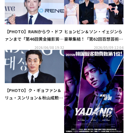
【PHOTO】RAINからウ・ドフ
ヒョンビン＆ソン・イェジンら
ァンまで「第46回黄金撮影賞」
豪華集結！「第62回百想芸術大
の授賞式に出席
賞」今年の大賞は…涙と笑い・
2026/06/08 19:32
2026/05/09 12:04
感動のスピーチ続々
【PHOTO】ク・ギョファン＆
リュ・スンリョン＆秋山成勲ら
「第62回百想芸術大賞」レッド
カーペットに登場