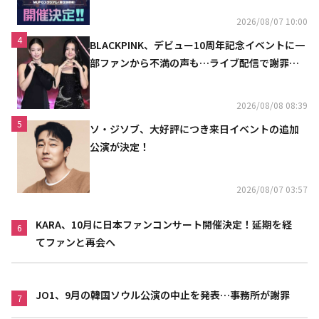
2026/08/07 10:00
4
BLACKPINK、デビュー10周年記念イベントに一
部ファンから不満の声も…ライブ配信で謝罪
「コミュニケーション不足だった」
2026/08/08 08:39
5
ソ・ジソブ、大好評につき来日イベントの追加
公演が決定！
2026/08/07 03:57
KARA、10月に日本ファンコンサート開催決定！延期を経
6
てファンと再会へ
JO1、9月の韓国ソウル公演の中止を発表…事務所が謝罪
7