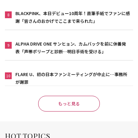
BLACKPINK、本日デビュー10周年！直筆手紙でファンに感
8
謝「皆さんのおかげでここまで来られた」
ALPHA DRIVE ONE サンヒョン、カムバックを前に休養発
9
表「声帯ポリープと診断…明日手術を受ける」
FLARE U、初の日本ファンミーティングが中止に…事務所
10
が謝罪
もっと見る
HOT TOPICS