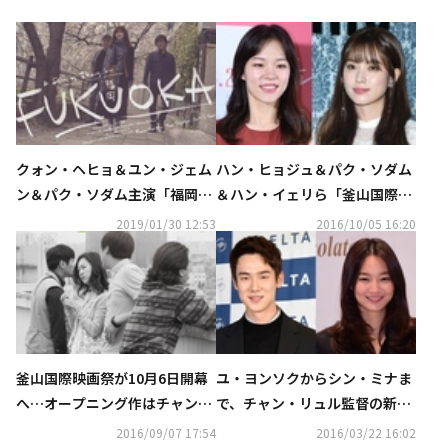
クォン・ヘヒョ＆ユン・ジェム
ハン・ヒョジュ＆パク・ソダム
ン＆パク・ソダム主演「福岡」
＆ハン・イェリら「釜山国際映
ベルリン国際映画祭に公式招待
画祭」のレッドカーペットに出
2019/01/30 12:53
2016/10/05 16:20
席
釜山国際映画祭が10月6日開幕
ユ・ヨンソクからシン・ミナま
へ…オープニング作はチャン・
で、チャン・リュル監督の新作
リュル監督の「春の夢」
映画「三人行」に特別出演
2016/09/07 17:54
2016/03/22 16:02