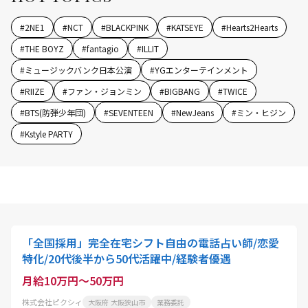
#
2NE1
#
NCT
#
BLACKPINK
#
KATSEYE
#
Hearts2Hearts
#
THE BOYZ
#
fantagio
#
ILLIT
#
ミュージックバンク日本公演
#
YGエンターテインメント
#
RIIZE
#
ファン・ジョンミン
#
BIGBANG
#
TWICE
#
BTS(防弾少年団)
#
SEVENTEEN
#
NewJeans
#
ミン・ヒジン
#
Kstyle PARTY
「全国採用」完全在宅シフト自由の電話占い師/恋愛
特化/20代後半から50代活躍中/経験者優遇
月給10万円～50万円
株式会社ピクシィ
大阪府 大阪狭山市
業務委託