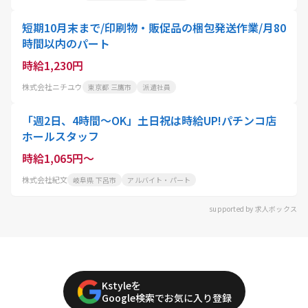
短期10月末まで/印刷物・販促品の梱包発送作業/月80
時間以内のパート
時給1,230円
株式会社ニチユウ
東京都 三鷹市
派遣社員
「週2日、4時間～OK」土日祝は時給UP!パチンコ店
ホールスタッフ
時給1,065円～
株式会社紀文
岐阜県 下呂市
アルバイト・パート
supported by 求人ボックス
Kstyleを
Google検索でお気に入り登録