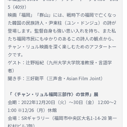
5（40分）
映画「福岡」「群山」には、戦時下の福岡で亡くなっ
た韓国の民族詩人・尹東柱（ユン・ドンジュ）の詩が
登場します。監督自身も強い思い入れを持ち、また私
たち福岡市民にもゆかりのあるこの詩人の観点から、
チャン・リュル映画を深く楽しむためのアフタートー
クです。
ゲスト：辻野裕紀（九州大学大学院准教授・言語学
者）
聞き手：三好剛平（三声舎・Asian Film Joint）
「〈チャン・リュル福岡三部作〉の世界」展
会期：2022年12月20日（火）～30日（金） 12:00～2
1:00 ※12/26（月）休館
会場：SRギャラリー（福岡市中央区大名1-14-28 第一
松村ビル2階）