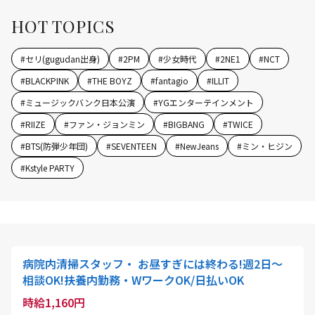
HOT TOPICS
#
セリ(gugudan出身)
#
2PM
#
少女時代
#
2NE1
#
NCT
#
BLACKPINK
#
THE BOYZ
#
fantagio
#
ILLIT
#
ミュージックバンク日本公演
#
YGエンターテインメント
#
RIIZE
#
ファン・ジョンミン
#
BIGBANG
#
TWICE
#
BTS(防弾少年団)
#
SEVENTEEN
#
NewJeans
#
ミン・ヒジン
#
Kstyle PARTY
病院内清掃スタッフ・ お昼すぎには終わる!週2日〜
相談OK!扶養内勤務・WワークOK/日払いOK
時給1,160円