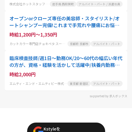
株式会社ホットスタッフ岩手
岩手県 西和賀町
アルバイト・パート / 派遣社員
オープンorクローズ専任の美容師・スタイリスト/オ
ートシャンプー完備!これまで手荒れや腰痛にお悩み
の美容師さんにも大好評
時給1,200円～1,350円
カットカラー専門店チョキぺタ スーパーマツモト洛南店
京都府 京都市
アルバイト・パート
臨床検査技師/週1日～勤務OK/20～60代の幅広い年代
の方が、資格・経験を活かして活躍中/扶養内勤務可!
家事や育児と両立したい方におすすめ
時給2,000円
エムティ・エンド・エムティビー株式会社
東京都 新宿区
アルバイト・パート
supported by 求人ボックス
Kstyleを