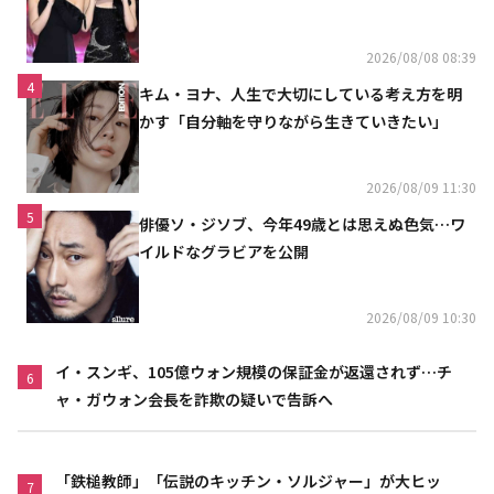
「コミュニケーション不足だった」
2026/08/08 08:39
4
キム・ヨナ、人生で大切にしている考え方を明
かす「自分軸を守りながら生きていきたい」
2026/08/09 11:30
5
俳優ソ・ジソブ、今年49歳とは思えぬ色気…ワ
イルドなグラビアを公開
2026/08/09 10:30
イ・スンギ、105億ウォン規模の保証金が返還されず…チ
6
ャ・ガウォン会長を詐欺の疑いで告訴へ
「鉄槌教師」「伝説のキッチン・ソルジャー」が大ヒッ
7