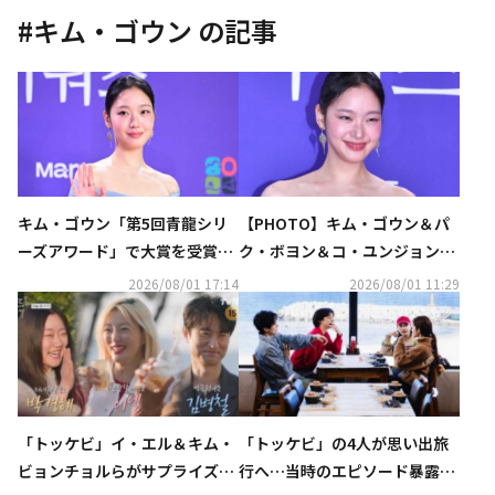
#
キム・ゴウン
の記事
キム・ゴウン「第5回青龍シリ
【PHOTO】キム・ゴウン＆パ
ーズアワード」で大賞を受賞…
ク・ボヨン＆コ・ユンジョンら
最優秀作品賞は「伝説のキッチ
「第5回青龍シリーズアワー
2026/08/01 17:14
2026/08/01 11:29
ン・ソルジャー」に（総合）
ド」レッドカーペットに登場
「トッケビ」イ・エル＆キム・
「トッケビ」の4人が思い出旅
ビョンチョルらがサプライズ登
行へ…当時のエピソード暴露に