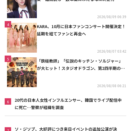
魔しないで」
2026/08/09 06:39
4
KARA、10月に日本ファンコンサート開催決定！
延期を経てファンと再会へ
2026/08/07 03:42
5
「鉄槌教師」「伝説のキッチン・ソルジャー」
が大ヒット！スタジオドラゴン、第2四半期の売
上高が黒字に
2026/08/08 06:21
20代の日本人女性インフルエンサー、韓国でライブ配信中
6
に死亡…警察が経緯を調査
ソ・ジソブ、大好評につき来日イベントの追加公演が決
7