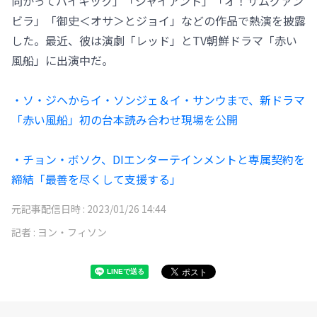
向かってハイキック」「ジャイアント」「オ！サムグァン
ビラ」「御史＜オサ＞とジョイ」などの作品で熱演を披露
した。最近、彼は演劇「レッド」とTV朝鮮ドラマ「赤い
風船」に出演中だ。
・ソ・ジヘからイ・ソンジェ＆イ・サンウまで、新ドラマ
「赤い風船」初の台本読み合わせ現場を公開
・チョン・ボソク、DIエンターテインメントと専属契約を
締結「最善を尽くして支援する」
元記事配信日時 :
2023/01/26 14:44
記者 :
ヨン・フィソン