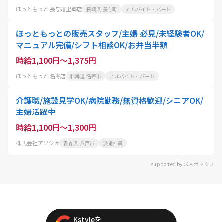
ほっともっと 長与嬉里郷店
長崎県 長与町
アルバイト・パート
ほっともっとの販売スタッフ/主婦 必見/未経験者OK/
マニュアル完備/シフト相談OK/お弁当半額
時給1,100円～1,375円
ほっともっと 名寄店
北海道 名寄市
アルバイト・パート
介護職/施設見学OK/病院勤務/無資格歓迎/シニアOK/
主婦活躍中
時給1,100円～1,300円
株式会社アソシオ
青森県 八戸市
派遣社員
supported by 求人ボックス
Kstyleを