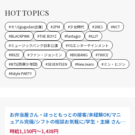
HOT TOPICS
#
セリ(gugudan出身)
#
2PM
#
少女時代
#
2NE1
#
NCT
#
BLACKPINK
#
THE BOYZ
#
fantagio
#
ILLIT
#
ミュージックバンク日本公演
#
YGエンターテインメント
#
RIIZE
#
ファン・ジョンミン
#
BIGBANG
#
TWICE
#
BTS(防弾少年団)
#
SEVENTEEN
#
NewJeans
#
ミン・ヒジン
#
Kstyle PARTY
お弁当屋さん・ほっともっとの接客/未経験OK/マニ
ュアル完備/シフトの相談お気軽に/学生・主婦 さん活
躍中
時給1,150円～1,438円