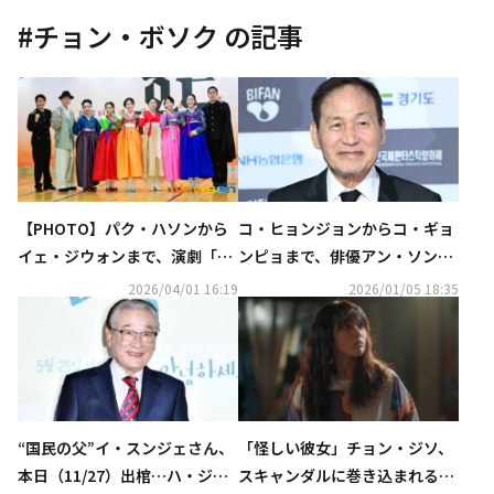
#
チョン・ボソク
の記事
【PHOTO】パク・ハソンから
コ・ヒョンジョンからコ・ギョ
イェ・ジウォンまで、演劇「ホ
ンピョまで、俳優アン・ソンギ
ンド」制作発表会に出席
さんを哀悼…李在明大統領もメ
2026/04/01 16:19
2026/01/05 18:35
ッセージ
“国民の父”イ・スンジェさん、
「怪しい彼女」チョン・ジソ、
本日（11/27）出棺…ハ・ジウ
スキャンダルに巻き込まれる危