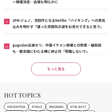
ー開催決定…会場も明らかに
2PM ジュノ、次回作となるNetflix「バイキング」への意気
9
込みを明かす「違った雰囲気の姿をお見せできると思う」
gugudan出身セリ、中国イケメン俳優との熱愛・破局説
10
も…数年間にわたる噂に終止符「邪魔しないで」
もっと見る
HOT TOPICS
#
SEVENTEEN
#
TWICE
#
BIGBANG
#
THE BOYZ