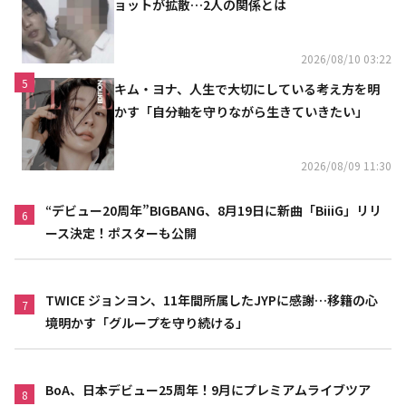
ョットが拡散…2人の関係とは
2026/08/10 03:22
5
キム・ヨナ、人生で大切にしている考え方を明
かす「自分軸を守りながら生きていきたい」
2026/08/09 11:30
“デビュー20周年”BIGBANG、8月19日に新曲「BiiiG」リリ
6
ース決定！ポスターも公開
TWICE ジョンヨン、11年間所属したJYPに感謝…移籍の心
7
境明かす「グループを守り続ける」
BoA、日本デビュー25周年！9月にプレミアムライブツア
8