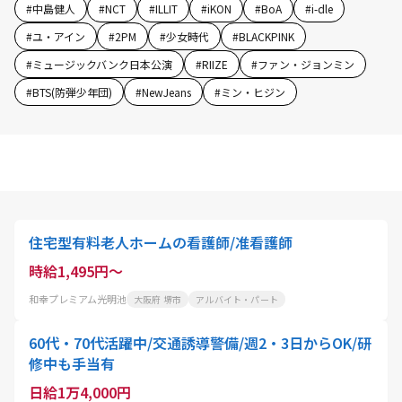
#
中島健人
#
NCT
#
ILLIT
#
iKON
#
BoA
#
i-dle
#
ユ・アイン
#
2PM
#
少女時代
#
BLACKPINK
#
ミュージックバンク日本公演
#
RIIZE
#
ファン・ジョンミン
#
BTS(防弾少年団)
#
NewJeans
#
ミン・ヒジン
住宅型有料老人ホームの看護師/准看護師
時給1,495円～
和幸プレミアム光明池
大阪府 堺市
アルバイト・パート
60代・70代活躍中/交通誘導警備/週2・3日からOK/研
修中も手当有
日給1万4,000円