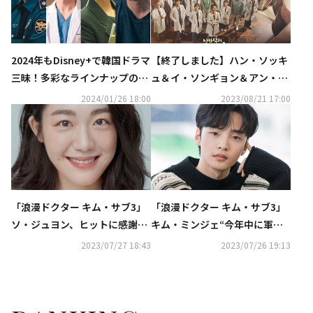
2024年もDisney+で韓国ドラマ
【終了しました】ハン・ソッキ
三昧！多彩なラインナップの中
ュ＆イ・ソンギョン＆アン・ヒ
から気分別のおすすめ作品を一
ョソプ直筆サイン入り「浪漫ド
2024/01/26 18:00
2023/08/21 17:00
挙紹介
クター キム・サブ3」ポスター
を2名様に！
「浪漫ドクター キム・サブ3」
「浪漫ドクター キム・サブ3」
ソ・ジュヨン、ヒットに感謝…
キム・ミンジェ“今年中に軍隊
シーズン4にも期待？“皆が集ま
へ…ハン・ソッキュ先輩のユー
2023/07/27 18:43
2023/07/26 19:13
れることが奇跡”【ネタバレあ
モアに救われた”【ネタバレあ
り】
り】