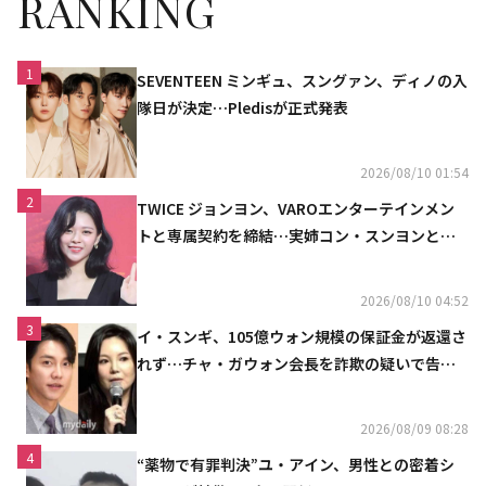
RANKING
1
SEVENTEEN ミンギュ、スングァン、ディノの入
隊日が決定…Pledisが正式発表
2026/08/10 01:54
2
TWICE ジョンヨン、VAROエンターテインメン
トと専属契約を締結…実姉コン・スンヨンと同
じ事務所（公式）
2026/08/10 04:52
3
イ・スンギ、105億ウォン規模の保証金が返還さ
れず…チャ・ガウォン会長を詐欺の疑いで告訴
へ
2026/08/09 08:28
4
“薬物で有罪判決”ユ・アイン、男性との密着シ