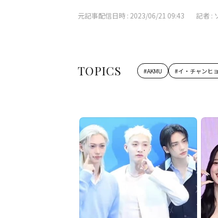
元記事配信日時 :
2023/06/21 09:43
記者 :
TOPICS
#
AKMU
#
イ・チャンヒ