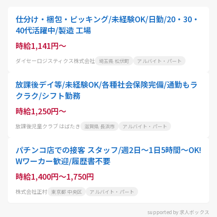
仕分け・梱包・ピッキング/未経験OK/日勤/20・30・
40代活躍中/製造 工場
時給1,141円～
ダイセーロジスティクス株式会社
埼玉県 松伏町
アルバイト・パート
放課後デイ等/未経験OK/各種社会保険完備/通勤もラ
クラク/シフト勤務
時給1,250円～
放課後児童クラブ はばたき
滋賀県 長浜市
アルバイト・パート
パチンコ店での接客 スタッフ/週2日～1日5時間～OK!
Wワーカー歓迎/履歴書不要
時給1,400円～1,750円
株式会社正村
東京都 中央区
アルバイト・パート
supported by 求人ボックス