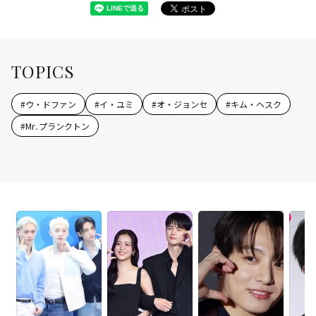
TOPICS
#
ウ・ドファン
#
イ・ユミ
#
オ・ジョンセ
#
キム・ヘスク
#
Mr․プランクトン