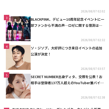
2026/08/07 02:02
3
BLACKPINK、デビュー10周年記念イベントに一
部ファンから不満の声…ロゼに関する憶測は否
定
2026/08/07 02:32
4
ソ・ジソブ、大好評につき来日イベントの追加
公演が決定！
2026/08/07 03:57
5
SECRET NUMBER出身ディタ、交際を公表！お
相手は登録者137万人超えのYouTuber兼バイオ
リニスト
2026/08/07 02:38