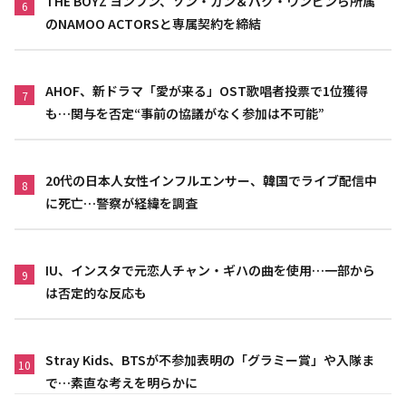
THE BOYZ ヨンフン、ソン・ガン＆パク・ウンビンら所属
6
のNAMOO ACTORSと専属契約を締結
AHOF、新ドラマ「愛が来る」OST歌唱者投票で1位獲得
7
も…関与を否定“事前の協議がなく参加は不可能”
20代の日本人女性インフルエンサー、韓国でライブ配信中
8
に死亡…警察が経緯を調査
IU、インスタで元恋人チャン・ギハの曲を使用…一部から
9
は否定的な反応も
Stray Kids、BTSが不参加表明の「グラミー賞」や入隊ま
10
で…素直な考えを明らかに