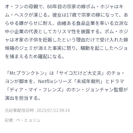
オ・フンの母親で、60年目の宗家の嫁ポム・ホジャはキ
ム・ヘスクが演じる。彼女は17歳で宗家の嫁になって、あ
らゆる嫌がらせに耐え、由緒ある食品企業を率いる立派な
中小企業の代表としてカリスマ性を披露する。ポム・ホジ
ャはオ家の子供を妊娠したという理由だけで受け入れた嫁
候補のジェミが消えた事実に怒り、騒動を起こしたヘジョ
を捕まえるため躍起になる。
「Mr.プランクトン」は「サイコだけど大丈夫」のチョ・
ヨンが脚本を、Netflixシリーズ「未成年裁判」とドラマ
「ディア・マイ・フレンズ」のホン・ジョンチャン監督が
演出を担当する。
元記事配信日時 :
2023/07/12 09:14
記者 :
ペ・ヒョジュ