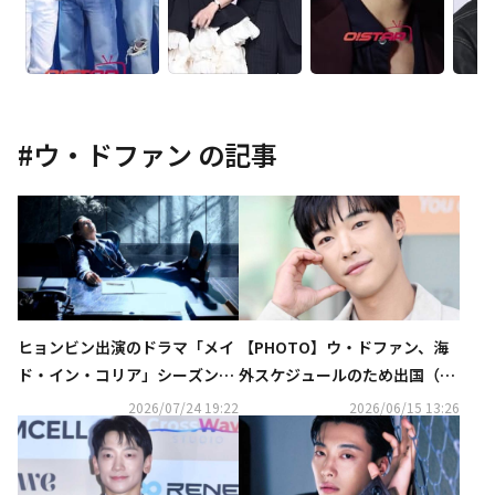
#
ウ・ドファン
の記事
ヒョンビン出演のドラマ「メイ
【PHOTO】ウ・ドファン、海
ド・イン・コリア」シーズン
外スケジュールのため出国（動
2、予告ポスター＆予告編が解
画あり）
2026/07/24 19:22
2026/06/15 13:26
禁…9月より配信