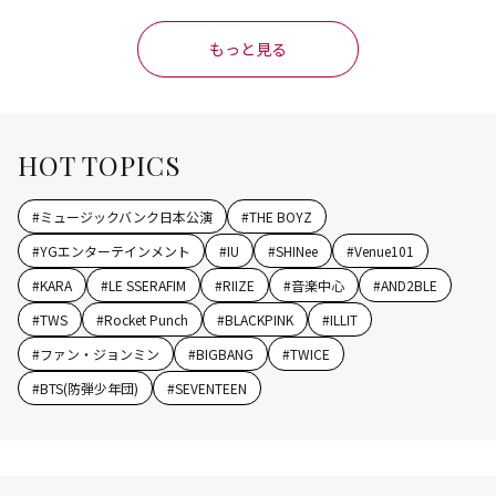
もっと見る
HOT TOPICS
#
ミュージックバンク日本公演
#
THE BOYZ
#
YGエンターテインメント
#
IU
#
SHINee
#
Venue101
#
KARA
#
LE SSERAFIM
#
RIIZE
#
音楽中心
#
AND2BLE
#
TWS
#
Rocket Punch
#
BLACKPINK
#
ILLIT
#
ファン・ジョンミン
#
BIGBANG
#
TWICE
#
BTS(防弾少年団)
#
SEVENTEEN