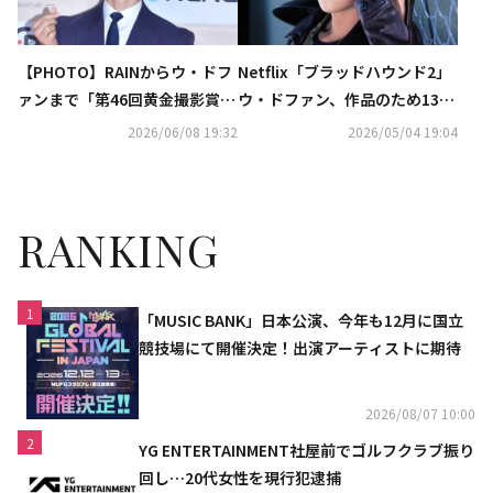
【PHOTO】RAINからウ・ドフ
Netflix「ブラッドハウンド2」
ァンまで「第46回黄金撮影賞」
ウ・ドファン、作品のため13kg
の授賞式に出席
増量“1日4食に…寝る直前まで
2026/06/08 19:32
2026/05/04 19:04
食べた”
RANKING
1
「MUSIC BANK」日本公演、今年も12月に国立
競技場にて開催決定！出演アーティストに期待
2026/08/07 10:00
2
YG ENTERTAINMENT社屋前でゴルフクラブ振り
回し…20代女性を現行犯逮捕