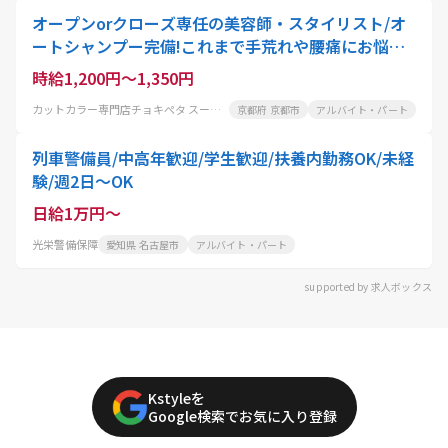
オープンorクローズ専任の美容師・スタイリスト/オ
ートシャンプー完備!これまで手荒れや腰痛にお悩み
の美容師さんにも大好評
時給1,200円～1,350円
カットカラー専門店チョキぺタ スーパーマツモト五条店
京都府 京都市
アルバイト・パート
列車警備員/中高年歓迎/学生歓迎/扶養内勤務OK/未経
験/週2日～OK
日給1万円～
光栄警備保障
愛知県 名古屋市
アルバイト・パート
supported by 求人ボックス
Kstyleを
Google検索でお気に入り登録