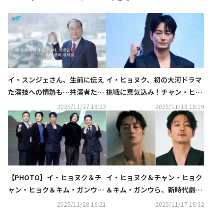
イ・スンジェさん、生前に伝え
イ・ヒョヌク、初の大河ドラマ
た演技への情熱も…共演者たち
挑戦に意気込み！チャン・ヒョ
との思い出の写真が続々
クの美男子役にも期待
2025/11/27 19:22
2025/11/18 18:19
【PHOTO】イ・ヒョヌク＆チ
イ・ヒョヌク＆チャン・ヒョク
ャン・ヒョク＆キム・ガンウ
＆キム・ガンウら、新時代劇
ら、大河ドラマ「文武」制作報
「文武」に出演決定！三韓を統
2025/11/18 16:21
2025/11/17 16:32
告会に出席
一した偉大な物語を描く