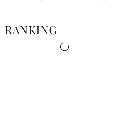
-BOX 2がDVD-BOX 1に続き5/1
追う役人の彼が繰り広げるロマ
（金）発売決定！
ンス時代劇『花が咲けば、月を
想い』DVD-BOX 1が4/1（水）
RANKING
発売決定！