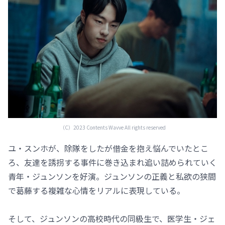
（C）2023 Contents Wavve All rights reserved
ユ・スンホが、除隊をしたが借金を抱え悩んでいたとこ
ろ、友達を誘拐する事件に巻き込まれ追い詰められていく
青年・ジュンソンを好演。ジュンソンの正義と私欲の狭間
で葛藤する複雑な心情をリアルに表現している。
そして、ジュンソンの高校時代の同級生で、医学生・ジェ