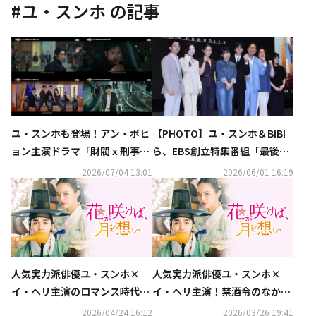
#
ユ・スンホ
の記事
ユ・スンホも登場！アン・ボヒ
【PHOTO】ユ・スンホ＆BIBI
ョン主演ドラマ「財閥 x 刑事
ら、EBS創立特集番組「最後の
2」予告映像第1弾を公開
人類」制作発表会に出席
2026/07/04 13:01
2026/06/01 16:19
人気実力派俳優ユ・スンホ×
人気実力派俳優ユ・スンホ×
イ・ヘリ主演のロマンス時代劇
イ・ヘリ主演！禁酒令のなか酒
『花が咲けば、月を想い』DVD
造に手を出した彼女と、それを
2026/04/24 16:12
2026/03/26 19:41