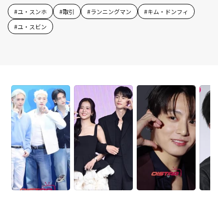
#
ユ・スンホ
#
取引
#
ランニングマン
#
キム・ドンフィ
#
ユ・スビン