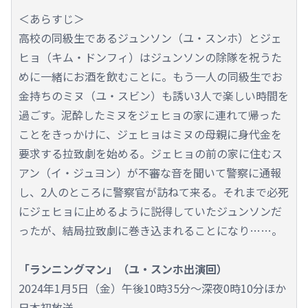
＜あらすじ＞
高校の同級生であるジュンソン（ユ・スンホ）とジェ
ヒョ（キム・ドンフィ）はジュンソンの除隊を祝うた
めに一緒にお酒を飲むことに。もう一人の同級生でお
金持ちのミヌ（ユ・スビン）も誘い3人で楽しい時間を
過ごす。泥酔したミヌをジェヒョの家に連れて帰った
ことをきっかけに、ジェヒョはミヌの母親に身代金を
要求する拉致劇を始める。ジェヒョの前の家に住むス
アン（イ・ジュヨン）が不審な音を聞いて警察に通報
し、2人のところに警察官が訪ねて来る。それまで必死
にジェヒョに止めるように説得していたジュンソンだ
ったが、結局拉致劇に巻き込まれることになり……。
「ランニングマン」（ユ・スンホ出演回）
2024年1月5日（金）午後10時35分～深夜0時10分ほか
日本初放送