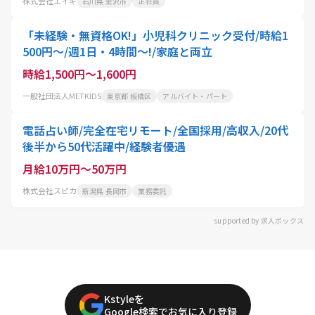
株式会社エイキ
石川県 金沢市
正社員
「未経験・無資格OK!」小児科クリニック受付/時給1
500円～/週1日・4時間～!/家庭と両立
時給1,500円～1,600円
一般社団法人METKIDS
東京都 板橋区
アルバイト・パート
電話占い師/完全在宅リモート/全国採用/高収入/20代
後半から50代活躍中/経験者優遇
月給10万円～50万円
株式会社スピカ
新潟県 長岡市
業務委託
supported by 求人ボックス
Kstyleを
Google検索でお気に入り登録