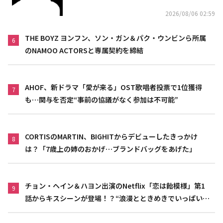
2026/08/06 02:59
THE BOYZ ヨンフン、ソン・ガン＆パク・ウンビンら所属
6
のNAMOO ACTORSと専属契約を締結
AHOF、新ドラマ「愛が来る」OST歌唱者投票で1位獲得
7
も…関与を否定“事前の協議がなく参加は不可能”
CORTISのMARTIN、BIGHITからデビューしたきっかけ
8
は？「7歳上の姉のおかげ…ブランドバッグをあげた」
チョン・ヘイン＆ハヨン出演のNetflix「恋は飴模様」第1
9
話からキスシーンが登場！？“浪漫とときめきでいっぱいの
作品”