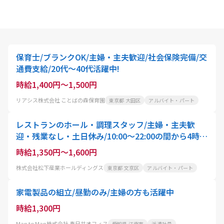
保育士/ブランクOK/主婦・主夫歓迎/社会保険完備/交
通費支給/20代～40代活躍中!
時給1,400円～1,500円
リアシス株式会社 ことばの森保育園
東京都 大田区
アルバイト・パート
レストランのホール・調理スタッフ/主婦・主夫歓
迎・残業なし・土日休み/10:00〜22:00の間から4時
間〜就業可能/スタッフ・アクティオ
時給1,350円～1,600円
株式会社松下産業ホールディングス
東京都 文京区
アルバイト・パート
家電製品の組立/昼勤のみ/主婦の方も活躍中
時給1,300円
Man to Man株式会社 春日井オフィス
愛知県 江南市
派遣社員