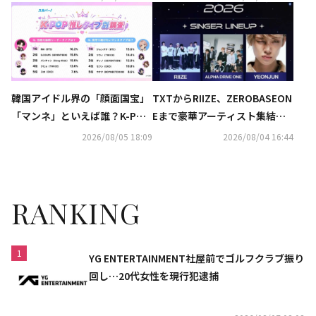
月27日にU-NEXTが日本独占で
見放題ライブ配信
韓国アイドル界の「顔面国宝」
TXTからRIIZE、ZEROBASEON
「マンネ」といえば誰？K-POP
Eまで豪華アーティスト集結！
推しタイプ別調査の結果が明ら
「Asia Artist Awards」に出演
2026/08/05 18:09
2026/08/04 16:44
かに
決定
RANKING
1
YG ENTERTAINMENT社屋前でゴルフクラブ振り
回し…20代女性を現行犯逮捕