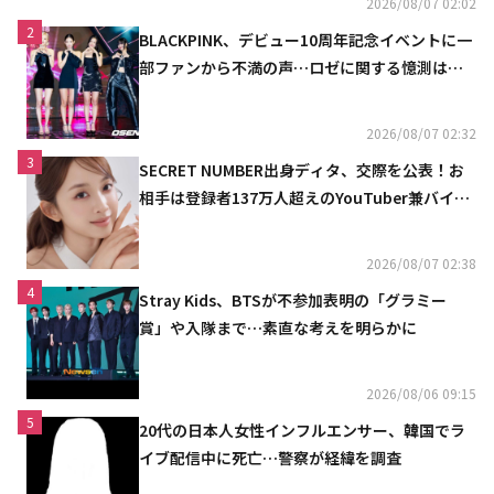
2026/08/07 02:02
2
BLACKPINK、デビュー10周年記念イベントに一
部ファンから不満の声…ロゼに関する憶測は否
定
2026/08/07 02:32
3
SECRET NUMBER出身ディタ、交際を公表！お
相手は登録者137万人超えのYouTuber兼バイオ
リニスト
2026/08/07 02:38
4
Stray Kids、BTSが不参加表明の「グラミー
賞」や入隊まで…素直な考えを明らかに
2026/08/06 09:15
5
20代の日本人女性インフルエンサー、韓国でラ
イブ配信中に死亡…警察が経緯を調査