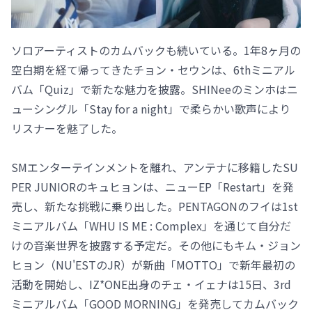
ソロアーティストのカムバックも続いている。1年8ヶ月の
空白期を経て帰ってきたチョン・セウンは、6thミニアル
バム「Quiz」で新たな魅力を披露。SHINeeのミンホはニ
ューシングル「Stay for a night」で柔らかい歌声により
リスナーを魅了した。
SMエンターテインメントを離れ、アンテナに移籍したSU
PER JUNIORのキュヒョンは、ニューEP「Restart」を発
売し、新たな挑戦に乗り出した。PENTAGONのフイは1st
ミニアルバム「WHU IS ME : Complex」を通じて自分だ
けの音楽世界を披露する予定だ。その他にもキム・ジョン
ヒョン（NU'ESTのJR）が新曲「MOTTO」で新年最初の
活動を開始し、IZ*ONE出身のチェ・イェナは15日、3rd
ミニアルバム「GOOD MORNING」を発売してカムバック