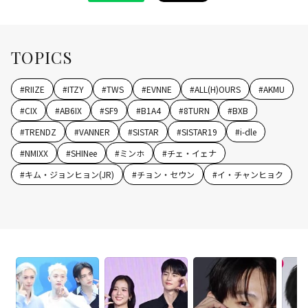
TOPICS
#
RIIZE
#
ITZY
#
TWS
#
EVNNE
#
ALL(H)OURS
#
AKMU
#
CIX
#
AB6IX
#
SF9
#
B1A4
#
8TURN
#
BXB
#
TRENDZ
#
VANNER
#
SISTAR
#
SISTAR19
#
i-dle
#
NMIXX
#
SHINee
#
ミンホ
#
チェ・イェナ
#
キム・ジョンヒョン(JR)
#
チョン・セウン
#
イ・チャンヒョク