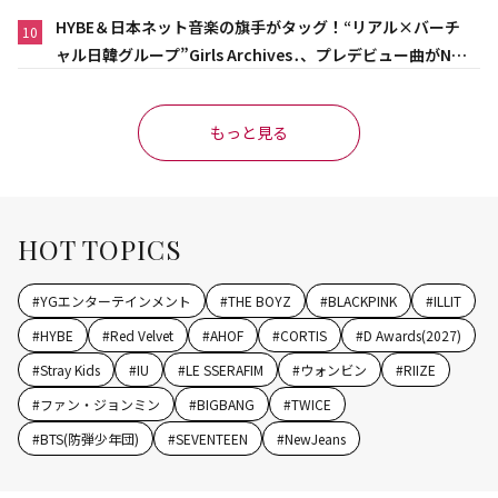
HYBE＆日本ネット音楽の旗手がタッグ！“リアル×バーチ
10
ャル日韓グループ”Girls Archives․、プレデビュー曲がNet
flix映画主題歌に異例の大抜擢
もっと見る
HOT TOPICS
#
YGエンターテインメント
#
THE BOYZ
#
BLACKPINK
#
ILLIT
#
HYBE
#
Red Velvet
#
AHOF
#
CORTIS
#
D Awards(2027)
#
Stray Kids
#
IU
#
LE SSERAFIM
#
ウォンビン
#
RIIZE
#
ファン・ジョンミン
#
BIGBANG
#
TWICE
#
BTS(防弾少年団)
#
SEVENTEEN
#
NewJeans