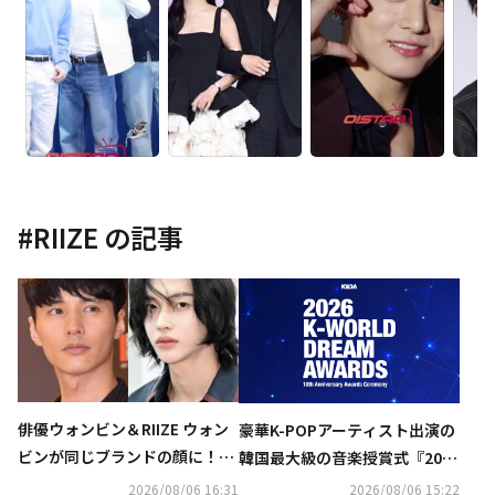
#
RIIZE
の記事
俳優ウォンビン＆RIIZE ウォン
豪華K-POPアーティスト出演の
ビンが同じブランドの顔に！新
韓国最大級の音楽授賞式『2026
CMへの期待高まる
K-WORLD DREAM AWARDS』8
2026/08/06 16:31
2026/08/06 15:22