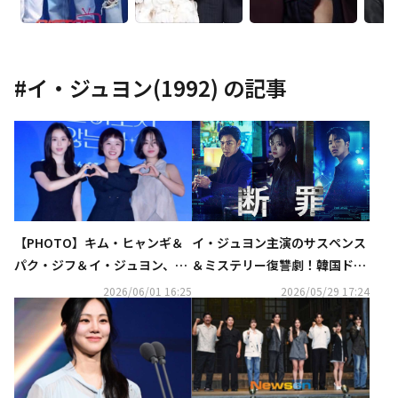
#
イ・ジュヨン(1992)
の記事
【PHOTO】キム・ヒャンギ＆
イ・ジュヨン主演のサスペンス
パク・ジフ＆イ・ジュヨン、ア
＆ミステリー復讐劇！韓国ドラ
ニメ映画「巡礼者たちはなぜ帰
マ『断罪』がU-NEXTで独占配
2026/06/01 16:25
2026/05/29 17:24
らない」記者懇談会に出席
信開始