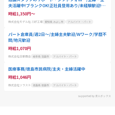
夫活躍中!ブランクOK!正社員登用あり/未経験歓迎!ク
リーニング代50%OFF
時給1,350円～
株式会社モデル社 三好工場
愛知県 みよし市
アルバイト・パート
パート倉庫員/週2日～/主婦主夫歓迎/Wワーク/学歴不
問/地元歓迎
時給1,070円
株式会社日新商会
岐阜県 羽島市
アルバイト・パート
医療事務/徳島市民病院/主夫・主婦活躍中
時給1,046円
株式会社ソラスト
徳島県 徳島市
アルバイト・パート
supported by 求人ボックス