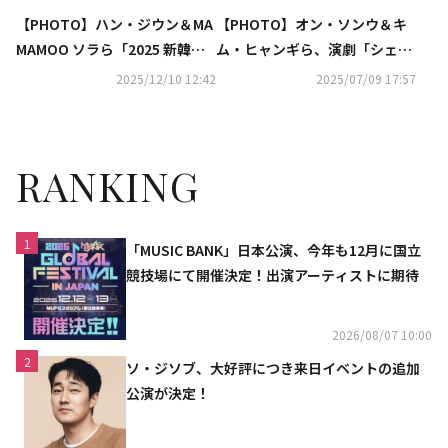
【PHOTO】ハン・ジウン＆MA
【PHOTO】オン・ソンウ＆キ
MAMOO ソラら「2025 新韓銀
ム・ヒャンギら、演劇「シェイ
行SOL KBOゴールデングローブ
クスピア・イン・ラブ」記者懇
2025/12/10 12:42
2025/07/09 17:57
授賞式」に出席
談会に出席
RANKING
1
「MUSIC BANK」日本公演、今年も12月に国立
競技場にて開催決定！出演アーティストに期待
2026/08/07 10:00
2
ソ・ジソブ、大好評につき来日イベントの追加
公演が決定！