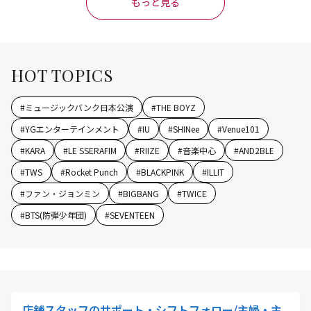
もっと見る
HOT TOPICS
#
ミュージックバンク日本公演
#
THE BOYZ
#
YGエンターテインメント
#
IU
#
SHINee
#
Venue101
#
KARA
#
LE SSERAFIM
#
RIIZE
#
音楽中心
#
AND2BLE
#
TWS
#
Rocket Punch
#
BLACKPINK
#
ILLIT
#
ファン・ジョンミン
#
BIGBANG
#
TWICE
#
BTS(防弾少年団)
#
SEVENTEEN
店舗スタッフのサポート・シフトフォロー/主婦・主