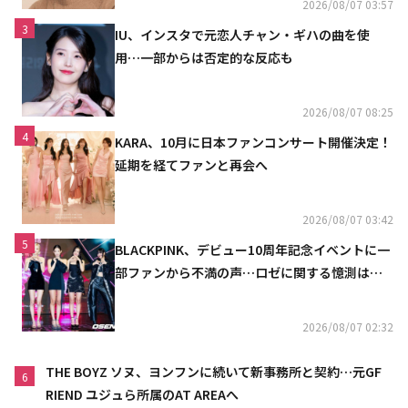
2026/08/07 03:57
3
IU、インスタで元恋人チャン・ギハの曲を使
用…一部からは否定的な反応も
2026/08/07 08:25
4
KARA、10月に日本ファンコンサート開催決定！
延期を経てファンと再会へ
2026/08/07 03:42
5
BLACKPINK、デビュー10周年記念イベントに一
部ファンから不満の声…ロゼに関する憶測は否
定
2026/08/07 02:32
THE BOYZ ソヌ、ヨンフンに続いて新事務所と契約…元GF
6
RIEND ユジュら所属のAT AREAへ