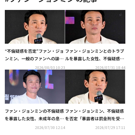
“不倫疑惑を否定”ファン・ジョ
ファン・ジョンミンとのトラブ
ンミン、一般のファンへの誹謗
ルを暴露した女性、不倫疑惑や
中傷に警告「暴露者ではない」
事業に関するDispatchの報道
2026/08/03 10:23
2026/07/31 18:44
に反論
ファン・ジョンミンの不倫疑惑
ファン・ジョンミン、不倫疑惑
を暴露した女性、未成年の息子
を否定「暴露者は罰金刑を受け
にも接触か…食い違う主張
たストーカー…追加の法的措置
2026/07/30 12:14
2026/07/29 17:11
を取る」