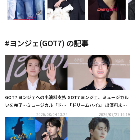
#
ヨンジェ(GOT7)
の記事
GOT7 ヨンジェへの出演料支払
GOT7 ヨンジェ、ミュージカル
いを完了…ミュージカル「ドリ
「ドリームハイ2」出演料未払
ームハイ2」制作会社がコメン
いに再び怒りの投稿“精算をお
2026/08/04 13:24
2026/07/21 16:19
ト
願いします”