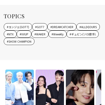
TOPICS
#
ヨンジェ(GOT7)
#
GOT7
#
DREAMCATCHER
#
ALL(H)OURS
#
NTX
#
VVUP
#
WAKER
#
Weeekly
#
ギュビン(ソロ歌手)
#
SHOW CHAMPION