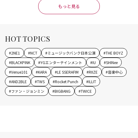
もっと見る
HOT TOPICS
#
2NE1
#
NCT
#
ミュージックバンク日本公演
#
THE BOYZ
#
BLACKPINK
#
YGエンターテインメント
#
IU
#
SHINee
#
Venue101
#
KARA
#
LE SSERAFIM
#
RIIZE
#
音楽中心
#
AND2BLE
#
TWS
#
Rocket Punch
#
ILLIT
#
ファン・ジョンミン
#
BIGBANG
#
TWICE