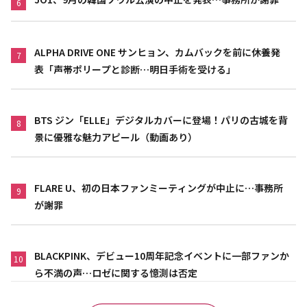
6
ALPHA DRIVE ONE サンヒョン、カムバックを前に休養発
7
表「声帯ポリープと診断…明日手術を受ける」
BTS ジン「ELLE」デジタルカバーに登場！パリの古城を背
8
景に優雅な魅力アピール（動画あり）
FLARE U、初の日本ファンミーティングが中止に…事務所
9
が謝罪
BLACKPINK、デビュー10周年記念イベントに一部ファンか
10
ら不満の声…ロゼに関する憶測は否定