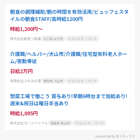
朝食の調理補助/朝の時間を有効活用/ビュッフェスタ
イルの朝食STAFF/高時給1200円
時給1,200円～
株式会社能登つ猛進
石川県 金沢市
アルバイト・パート
介護職/ヘルパー/犬山市/介護職/住宅型有料老人ホー
ム/夜勤専従
日給2万円
有限会社さゆみの里
愛知県 犬山市
アルバイト・パート
惣菜工場で働こう 賞与あり!早朝6時台まで加給あり!
週末&祝日は曜日手当あり
時給1,095円
株式会社ヨークベニマル
福島県 郡山市
アルバイト・パート
supported by 求人ボックス