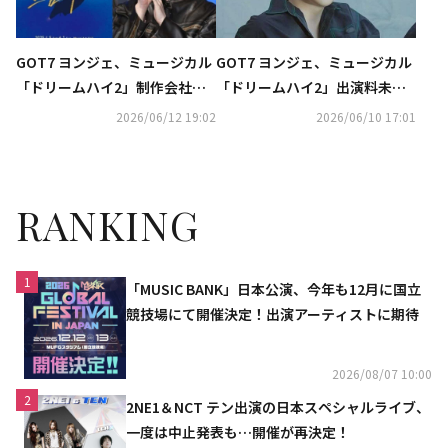
GOT7 ヨンジェ、ミュージカル
GOT7 ヨンジェ、ミュージカル
「ドリームハイ2」制作会社が
「ドリームハイ2」出演料未払
今月中の出演料支払いを約束
い問題に言及…怒り露わに“こ
2026/06/12 19:02
2026/06/10 17:01
も…再び反論
のままでは困る”
RANKING
1
「MUSIC BANK」日本公演、今年も12月に国立
競技場にて開催決定！出演アーティストに期待
2026/08/07 10:00
2
2NE1＆NCT テン出演の日本スペシャルライブ、
一度は中止発表も…開催が再決定！