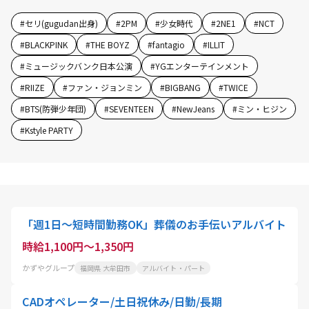
#
セリ(gugudan出身)
#
2PM
#
少女時代
#
2NE1
#
NCT
#
BLACKPINK
#
THE BOYZ
#
fantagio
#
ILLIT
#
ミュージックバンク日本公演
#
YGエンターテインメント
#
RIIZE
#
ファン・ジョンミン
#
BIGBANG
#
TWICE
#
BTS(防弾少年団)
#
SEVENTEEN
#
NewJeans
#
ミン・ヒジン
#
Kstyle PARTY
「週1日～短時間勤務OK」葬儀のお手伝いアルバイト
時給1,100円～1,350円
かずやグループ
福岡県 大牟田市
アルバイト・パート
CADオペレーター/土日祝休み/日勤/長期