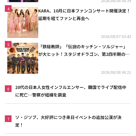
2026/08/08 08:39
4
KARA、10月に日本ファンコンサート開催決定！
延期を経てファンと再会へ
2026/08/07 03:42
5
「鉄槌教師」「伝説のキッチン・ソルジャー」
が大ヒット！スタジオドラゴン、第2四半期の売
上高が黒字に
2026/08/08 06:21
20代の日本人女性インフルエンサー、韓国でライブ配信中
6
に死亡…警察が経緯を調査
ソ・ジソブ、大好評につき来日イベントの追加公演が決
7
定！