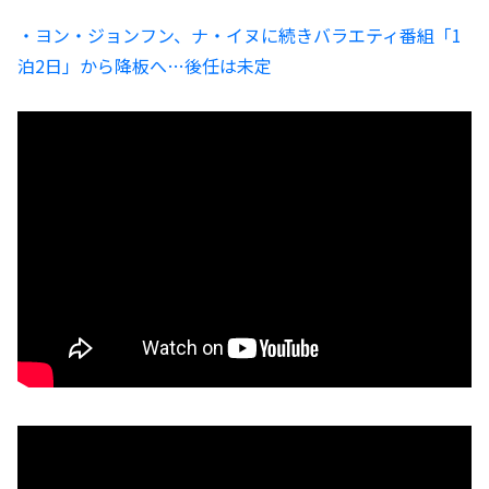
・ヨン・ジョンフン、ナ・イヌに続きバラエティ番組「1
泊2日」から降板へ…後任は未定