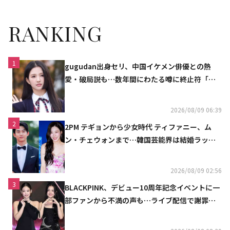
RANKING
1
gugudan出身セリ、中国イケメン俳優との熱
愛・破局説も…数年間にわたる噂に終止符「邪
魔しないで」
2026/08/09 06:39
2
2PM テギョンから少女時代 ティファニー、ム
ン・チェウォンまで…韓国芸能界は結婚ラッシ
ュ
2026/08/09 02:56
3
BLACKPINK、デビュー10周年記念イベントに一
部ファンから不満の声も…ライブ配信で謝罪
「コミュニケーション不足だった」