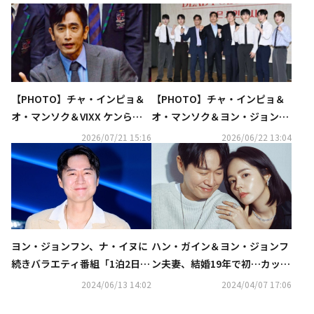
【PHOTO】チャ・インピョ＆
【PHOTO】チャ・インピョ＆
オ・マンソク＆VIXX ケンら、
オ・マンソク＆ヨン・ジョンフ
演劇「いまを生きる」プレスコ
ンら、演劇「いまを生きる」制
2026/07/21 15:16
2026/06/22 13:04
ールに出席
作発表会に出席
ヨン・ジョンフン、ナ・イヌに
ハン・ガイン＆ヨン・ジョンフ
続きバラエティ番組「1泊2日」
ン夫妻、結婚19年で初…カップ
から降板へ…後任は未定
ルグラビアを公開
2024/06/13 14:02
2024/04/07 17:06