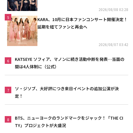
2026/08/08 02:28
5
KARA、10月に日本ファンコンサート開催決定！
延期を経てファンと再会へ
2026/08/07 03:42
KATSEYE ソフィア、マノンに続き活動中断を発表…当面の
6
間は4人体制に（公式）
ソ・ジソブ、大好評につき来日イベントの追加公演が決
7
定！
BTS、ニューヨークのランドマークをジャック！「THE CI
8
TY」プロジェクトが大盛況