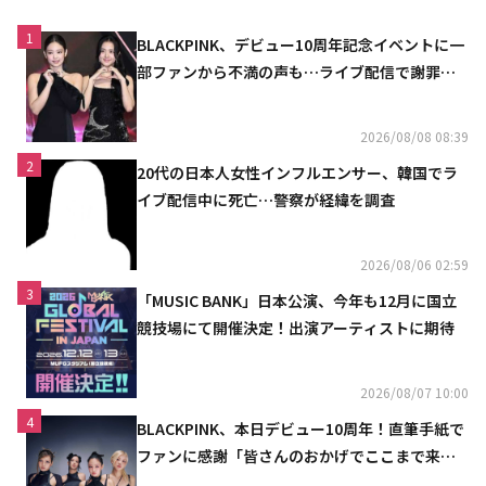
1
BLACKPINK、デビュー10周年記念イベントに一
部ファンから不満の声も…ライブ配信で謝罪
「コミュニケーション不足だった」
2026/08/08 08:39
2
20代の日本人女性インフルエンサー、韓国でラ
イブ配信中に死亡…警察が経緯を調査
2026/08/06 02:59
3
「MUSIC BANK」日本公演、今年も12月に国立
競技場にて開催決定！出演アーティストに期待
2026/08/07 10:00
4
BLACKPINK、本日デビュー10周年！直筆手紙で
ファンに感謝「皆さんのおかげでここまで来ら
れた」