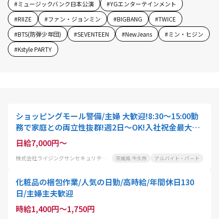
#
ミュージックバンク日本公演
#
YGエンターテインメント
#
RIIZE
#
ファン・ジョンミン
#
BIGBANG
#
TWICE
#
BTS(防弾少年団)
#
SEVENTEEN
#
NewJeans
#
ミン・ヒジン
#
Kstyle PARTY
ショッピングモール警備/主婦 大歓迎!8:30～15:00勤
務で家庭との両立性抜群!週2日～OK!入社祝金最大5
万円支給も!車通勤OK
日給7,000円～
株式会社ライジングサンセキュリティーサービス茨城BASE
茨城県 牛久市
アルバイト・パート
化粧品の梱包作業/人気の日勤/高時給/年間休日130
日/主婦主夫歓迎
時給1,400円～1,750円