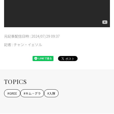
元記事配信日時 :
2024/07/29 09:37
記者 :
チャン・イェソル
TOPICS
#
GREE
#
キム・グラ
#
入隊