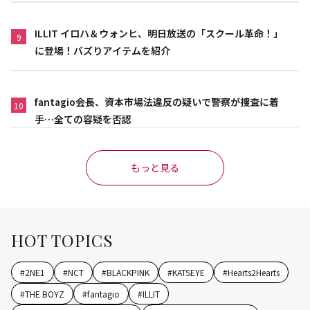
ILLIT イロハ＆ウォンヒ、明日放送の「スクール革命！」
9
に登場！バズりアイテムを紹介
fantagio会長、資本市場法違反の疑いで警察が捜査に着
10
手…全ての容疑を否認
もっと見る
HOT TOPICS
#
2NE1
#
NCT
#
BLACKPINK
#
KATSEYE
#
Hearts2Hearts
#
THE BOYZ
#
fantagio
#
ILLIT