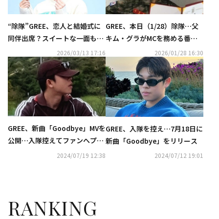
“除隊”GREE、恋人と結婚式に
GREE、本日（1/28）除隊…父
同伴出席？スイートな一面も…
キム・グラがMCを務める番組
熱愛説に事務所がコメント
の収録に参加
2026/03/13 17:16
2026/01/28 16:30
GREE、新曲「Goodbye」MVを
GREE、入隊を控え…7月18日に
公開…入隊控えてファンへプレ
新曲「Goodbye」をリリース
ゼント
2024/07/19 12:38
2024/07/12 19:01
RANKING