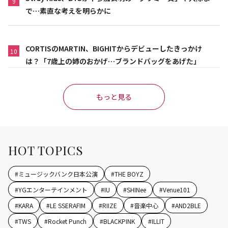
9
で…素直な考えを明らかに
CORTISのMARTIN、BIGHITからデビューしたきっかけ
10
は？「7歳上の姉のおかげ…ブランドバッグをあげた」
もっと見る
HOT TOPICS
#
ミュージックバンク日本公演
#
THE BOYZ
#
YGエンターテインメント
#
IU
#
SHINee
#
Venue101
#
KARA
#
LE SSERAFIM
#
RIIZE
#
音楽中心
#
AND2BLE
#
TWS
#
Rocket Punch
#
BLACKPINK
#
ILLIT