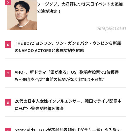
5
ソ・ジソブ、大好評につき来日イベントの追加
公演が決定！
2026/08/07 03:57
THE BOYZ ヨンフン、ソン・ガン＆パク・ウンビンら所属
6
のNAMOO ACTORSと専属契約を締結
AHOF、新ドラマ「愛が来る」OST歌唱者投票で1位獲得
7
も…関与を否定“事前の協議がなく参加は不可能”
20代の日本人女性インフルエンサー、韓国でライブ配信中
8
に死亡…警察が経緯を調査
Stray Kids、BTSが不参加表明の「グラミー賞」や入隊ま