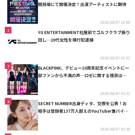
競技場にて開催決定！出演アーティストに期待
2026/08/07 10:00
2
YG ENTERTAINMENT社屋前でゴルフクラブ振り
回し…20代女性を現行犯逮捕
2026/08/07 02:02
3
BLACKPINK、デビュー10周年記念イベントに一
部ファンから不満の声…ロゼに関する憶測は否
定
2026/08/07 02:32
4
SECRET NUMBER出身ディタ、交際を公表！お
相手は登録者137万人超えのYouTuber兼バイオ
リニスト
2026/08/07 02:38