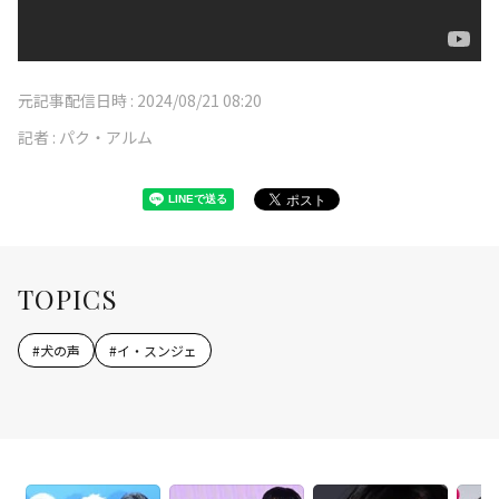
元記事配信日時 :
2024/08/21 08:20
記者 :
パク・アルム
TOPICS
#
犬の声
#
イ・スンジェ