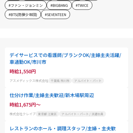
#
ファン・ジョンミン
#
BIGBANG
#
TWICE
#
BTS(防弾少年団)
#
SEVENTEEN
デイサービスでの看護師/ブランクOK/主婦主夫活躍/
車通勤OK/市川市
時給1,550円
アスメディックス株式会社
千葉県 市川市
アルバイト・パート
仕分け作業/主婦主夫歓迎/新木場駅周辺
時給1,675円～
株式会社クレイブ
東京都 江東区
アルバイト・パート / 派遣社員
レストランのホール・調理スタッフ/主婦・主夫歓