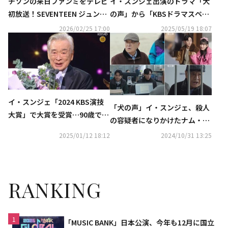
チソンの来日ファンミをテレビ
イ・スンジェ出演のドラマ「犬
初放送！SEVENTEEN ジュン出
の声」から「KBSドラマスペシ
演バラエティ＆日本初放送ドラ
ャル」まで！7月より日本初放
2026/02/25 17:00
2025/05/19 18:07
マも…3月の衛星劇場は見どこ
送
ろ満載
イ・スンジェ「2024 KBS演技
「犬の声」イ・スンジェ、殺人
大賞」で大賞を受賞…90歳で成
の容疑者になりかけたナム・ユ
し遂げた快挙に俳優たちも涙
ンスを救う【ネタバレあり】
2025/01/12 18:12
2024/10/31 13:25
RANKING
1
「MUSIC BANK」日本公演、今年も12月に国立