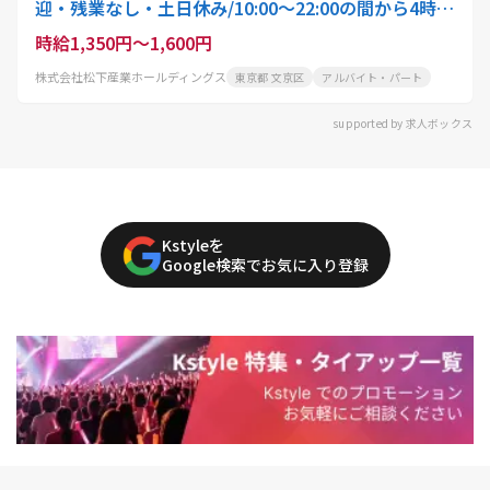
迎・残業なし・土日休み/10:00〜22:00の間から4時
間〜就業可能/スタッフ・アクティオ
時給1,350円～1,600円
株式会社松下産業ホールディングス
東京都 文京区
アルバイト・パート
supported by 求人ボックス
Kstyleを
Google検索でお気に入り登録