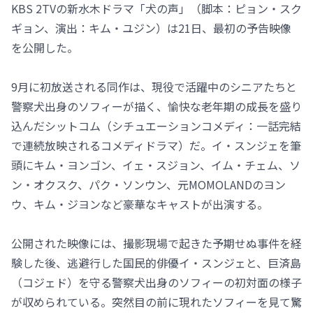
KBS 2TVの新水木ドラマ「犬の声」（脚本：ピョン・スク
ギョン、演出：キム・ユジン）は21日、最初の予告映像
を公開した。
9月に初放送される同作は、現役で活躍中のシニアたちと
警察犬出身のソフィーが描く、愉快な老年期の成長を盛り
込んだシットコム（シチュエーションコメディ：一話完結
で連続放映されるコメディドラマ）だ。イ・スンジェを筆
頭にキム・ヨンゴン、イェ・スジョン、イム・チェム、ソ
ン・オクスク、パク・ソンウン、元MOMOLANDのヨン
ウ、キム・ジヨンなど豪華なキャストが出演する。
公開された映像には、撮影現場で起きた予期せぬ事件を経
験した後、逃避行した国民的俳優イ・スンジェと、巨済島
（コジェド）を守る警察犬出身のソフィーの初対面の様子
が収められている。突然目の前に現れたソフィーを見て驚