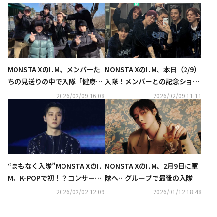
MONSTA XのI․M、メンバーた
MONSTA XのI․M、本日（2/9）
ちの見送りの中で入隊「健康に
入隊！メンバーとの記念ショッ
軍生活を終え戻って来る」
トも公開
2026/02/09 16:08
2026/02/09 11:11
“まもなく入隊”MONSTA XのI․
MONSTA XのI․M、2月9日に軍
M、K-POPで初！？コンサート
隊へ…グループで最後の入隊
中に丸刈りに
2026/02/02 12:09
2026/01/12 18:48