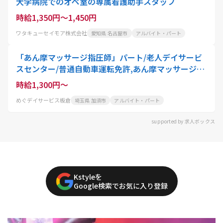
大学病院でのオペ室の専属看護助手スタッフ
時給1,350円～1,450円
ワタキューセイモア株式会社
愛知県 名古屋市
アルバイト・パート
「あん摩マッサージ指圧師」パート/老人デイサービ
スセンター/普通自動車運転免許,あん摩マッサージ指
圧師
時給1,300円～
めぐデイサービス板倉
埼玉県 加須市
アルバイト・パート
supported by 求人ボックス
Kstyleを
Google検索でお気に入り登録