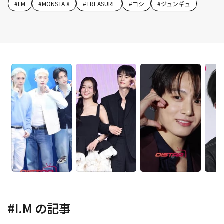
#
I.M
#
MONSTA X
#
TREASURE
#
ヨシ
#
ジュンギュ
#
I.M
の記事