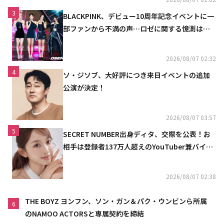
3
BLACKPINK、デビュー10周年記念イベントに一
部ファンから不満の声…ロゼに関する憶測は否
定
2026/08/07 02:32
4
ソ・ジソブ、大好評につき来日イベントの追加
公演が決定！
2026/08/07 03:57
5
SECRET NUMBER出身ディタ、交際を公表！お
相手は登録者137万人超えのYouTuber兼バイオ
リニスト
2026/08/07 02:38
THE BOYZ ヨンフン、ソン・ガン＆パク・ウンビンら所属
6
のNAMOO ACTORSと専属契約を締結