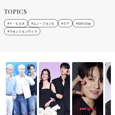
TOPICS
#
イ・ヒョヌ
#
ムン・ジョンヒ
#
ミナ
#
Girl's Day
#
ウォンジョンヴィラ