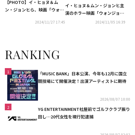
【PHOTO】イ・ヒョヌ＆ム
イ・ヒョヌ＆ムン・ジョンヒ主
ン・ジョンヒら、映画「ウォン
演のホラー映画「ウォンジョン
ジョンヴィラ」マスコミ向け試
ヴィラ」韓国で12月に公開決定
2024/11/27 17:45
2024/11/05 16:39
写会に出席
RANKING
1
「MUSIC BANK」日本公演、今年も12月に国立
競技場にて開催決定！出演アーティストに期待
2026/08/07 10:00
2
YG ENTERTAINMENT社屋前でゴルフクラブ振り
回し…20代女性を現行犯逮捕
2026/08/07 02:02