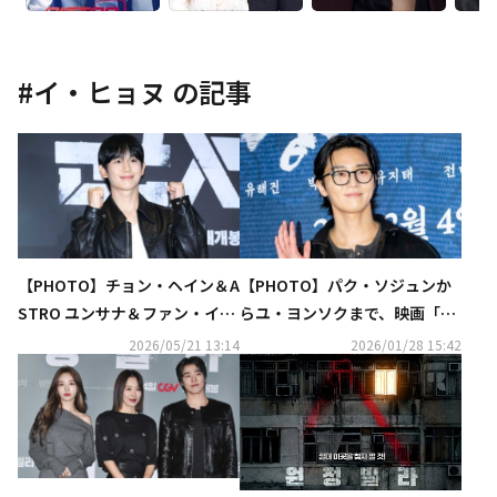
#
イ・ヒョヌ
の記事
【PHOTO】チョン・ヘイン＆A
【PHOTO】パク・ソジュンか
STRO ユンサナ＆ファン・イニ
らユ・ヨンソクまで、映画「王
ョプら、映画「群体」VIP試写
と生きる男」VIP試写会に出席
2026/05/21 13:14
2026/01/28 15:42
会に出席