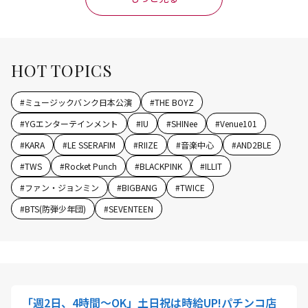
HOT TOPICS
#
ミュージックバンク日本公演
#
THE BOYZ
#
YGエンターテインメント
#
IU
#
SHINee
#
Venue101
#
KARA
#
LE SSERAFIM
#
RIIZE
#
音楽中心
#
AND2BLE
#
TWS
#
Rocket Punch
#
BLACKPINK
#
ILLIT
#
ファン・ジョンミン
#
BIGBANG
#
TWICE
#
BTS(防弾少年団)
#
SEVENTEEN
「週2日、4時間～OK」土日祝は時給UP!パチンコ店