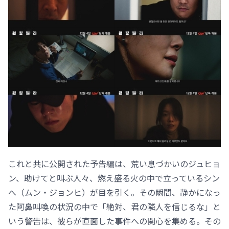
これと共に公開された予告編は、荒い息づかいのジュヒョ
ン、助けてと叫ぶ人々、燃え盛る火の中で立っているシン
へ（ムン・ジョンヒ）が目を引く。その瞬間、静かになっ
た阿鼻叫喚の状況の中で「絶対、君の隣人を信じるな」と
いう警告は、彼らが直面した事件への関心を集める。その