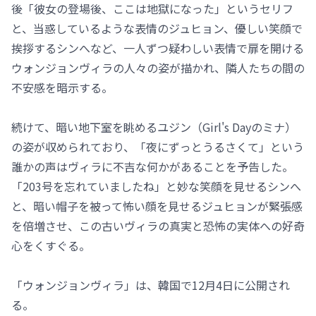
後「彼女の登場後、ここは地獄になった」というセリフ
と、当惑しているような表情のジュヒョン、優しい笑顔で
挨拶するシンへなど、一人ずつ疑わしい表情で扉を開ける
ウォンジョンヴィラの人々の姿が描かれ、隣人たちの間の
不安感を暗示する。
続けて、暗い地下室を眺めるユジン（Girl's Dayのミナ）
の姿が収められており、「夜にずっとうるさくて」という
誰かの声はヴィラに不吉な何かがあることを予告した。
「203号を忘れていましたね」と妙な笑顔を見せるシンへ
と、暗い帽子を被って怖い顔を見せるジュヒョンが緊張感
を倍増させ、この古いヴィラの真実と恐怖の実体への好奇
心をくすぐる。
「ウォンジョンヴィラ」は、韓国で12月4日に公開され
る。