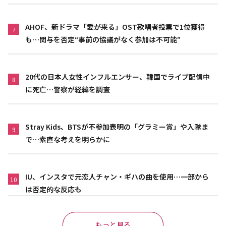
AHOF、新ドラマ「愛が来る」OST歌唱者投票で1位獲得
7
も…関与を否定“事前の協議がなく参加は不可能”
20代の日本人女性インフルエンサー、韓国でライブ配信中
8
に死亡…警察が経緯を調査
Stray Kids、BTSが不参加表明の「グラミー賞」や入隊ま
9
で…素直な考えを明らかに
IU、インスタで元恋人チャン・ギハの曲を使用…一部から
10
は否定的な反応も
もっと見る