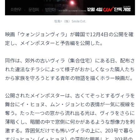
写真=（株）Smile Ent.
映画「ウォンジョンヴィラ」が韓国で12月4日の公開を確
定し、メインポスターと予告編を公開した。
同作は、郊外の古いヴィラ（集合住宅）にある日、配布さ
れた違法なチラシによって様子がおかしくなった隣人たち
から家族を守ろうとする青年の物語を描くホラー映画だ。
公開されたメインポスターは、古くてぞっとするヴィラを
舞台にイ・ヒョヌ、ムン・ジョンヒの表情が一気に視線を
奪う。たった一つの窓から流れ出る光は、ヴィラをさらに
薄暗くし、暗闇の中で窓側に何かがあるような想像力を刺
激する。雰囲気だけでも怖いヴィラの上に、203号で暮ら
すジュヒョン（イ・ヒョヌ）の深刻な眼差しと、303号の