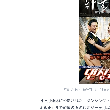
写真=左上から時計回りに「凍え
旧正月連休に公開された「ダンシング・
える牙」まで韓国映画の独走が一ヶ月以