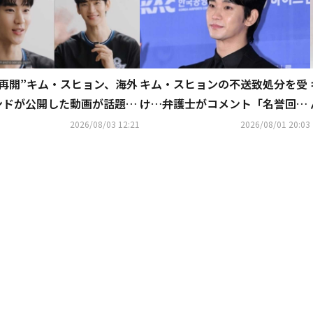
動再開”キム・スヒョン、海外
キム・スヒョンの不送致処分を受
ンドが公開した動画が話題…
け…弁護士がコメント「名誉回復
そりとした姿に注目
において重要な意味を持つ」
2026/08/03 12:21
2026/08/01 20:03