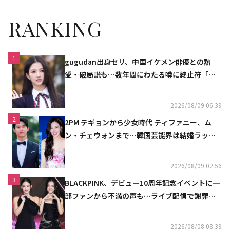
RANKING
1
gugudan出身セリ、中国イケメン俳優との熱
愛・破局説も…数年間にわたる噂に終止符「邪
魔しないで」
2026/08/09 06:39
2
2PM テギョンから少女時代 ティファニー、ム
ン・チェウォンまで…韓国芸能界は結婚ラッシ
ュ
2026/08/09 02:56
3
BLACKPINK、デビュー10周年記念イベントに一
部ファンから不満の声も…ライブ配信で謝罪
「コミュニケーション不足だった」
2026/08/08 08:39