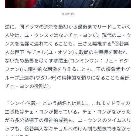
写真=SBS
逆に、同ドラマの流れを最初から最後までリードしていく
人物は、ユ・ウンスではないチェ・ヨンだ。現代のユ・ウ
ンスを高麗に連れてくることも、王さえ無視する“傍若無
人な臣下”キチョル(ユ・オソン)に政局の主導権を奪われ
ないため最善を尽くす恭愍王(コンミンワン：リュ・ドク
ファン))に精神的な刺激を与えることも、王の護衛武士グ
ループ迂達赤(ウダルチ)の精神的な頼りになることも全部
チェ・ヨンの役割だ。
「シンイ-信義-」という題名とは別に、これまでドラマの
主導権はチェ・ヨンが握っている。チェ・ヨンがなかった
がら多分恭愍王の精神的成熟も、ユ・ウンスのタイムスリ
ップも、傍若無人なキチョルへのけん制も想像できなかっ