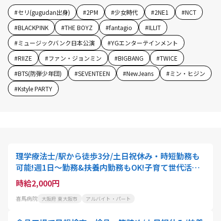
#
セリ(gugudan出身)
#
2PM
#
少女時代
#
2NE1
#
NCT
#
BLACKPINK
#
THE BOYZ
#
fantagio
#
ILLIT
#
ミュージックバンク日本公演
#
YGエンターテインメント
#
RIIZE
#
ファン・ジョンミン
#
BIGBANG
#
TWICE
#
BTS(防弾少年団)
#
SEVENTEEN
#
NewJeans
#
ミン・ヒジン
#
Kstyle PARTY
理学療法士/駅から徒歩3分/土日祝休み・時短勤務も
可能!週1日～勤務&扶養内勤務もOK!子育て世代活躍
中/採用強化中
時給2,000円
喜馬病院
大阪府 東大阪市
アルバイト・パート