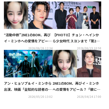
“活動中断”2NE1のBOM、再び
【PHOTO】チョン・ヘインか
イ・ミンホへの愛情をアピー
ら少女時代 スヨンまで「第22
ル？新たなアカウント名に注目
回ミジャンセン短編映画祭」に
2026/06/26 12:34
2026/06/19 10:58
集まる
出席
アン・ヒョソプ＆イ・ミンホら
2NE1のBOM、再びイ・ミンホ
出演、映画「全知的な読者の視
への愛情をアピール？「彼に送
点から」本日よりHuluにてレン
る手紙」
2026/05/20 13:02
2026/04/24 17:00
タル最速独占配信開始！