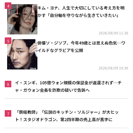
4
キム・ヨナ、人生で大切にしている考え方を明
かす「自分軸を守りながら生きていきたい」
2026/08/09 11:30
5
俳優ソ・ジソブ、今年49歳とは思えぬ色気…ワ
イルドなグラビアを公開
2026/08/09 10:30
イ・スンギ、105億ウォン規模の保証金が返還されず…チ
6
ャ・ガウォン会長を詐欺の疑いで告訴へ
「鉄槌教師」「伝説のキッチン・ソルジャー」が大ヒッ
7
ト！スタジオドラゴン、第2四半期の売上高が黒字に