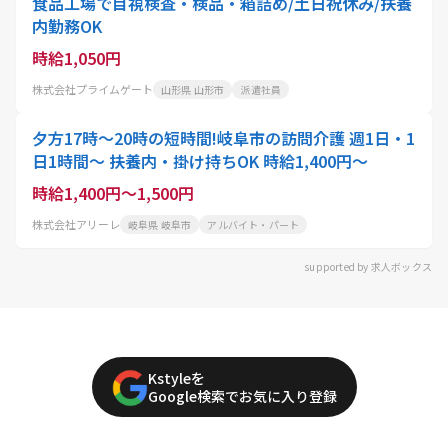
食品工場で目視検査・検品・箱詰め/土日祝休み/扶養
内勤務OK
時給1,050円
株式会社プライムゲート
山形県 山形市
派遣社員
夕方17時～20時の短時間!岐阜市の訪問介護 週1日・1
日1時間～ 扶養内・掛け持ちOK 時給1,400円～
時給1,400円～1,500円
株式会社アリーレ
岐阜県 岐阜市
アルバイト・パート
supported by 求人ボックス
Kstyleを
Google検索でお気に入り登録