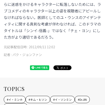
らに迷惑をかけるキャラクターに転落しないためには、ラ
ブコメディのキャラクター以上の姿を視聴者にアピールし
なければならない。医師としてのユ・ウンスのアイデンテ
ィティに関する真剣な考慮が伴わなければ、このドラマの
タイトルは「シンイ-信義-」ではなく「チェ・ヨン」にし
た方がより適切であるだろう。
元記事配信日時 :
2012/09/11 12:02
記者 :
パク・ジョンファン
TOPICS
#
イ・ミンホ
#
キム・ヒソン
#
イ・ソンミン
#
Dr.JIN