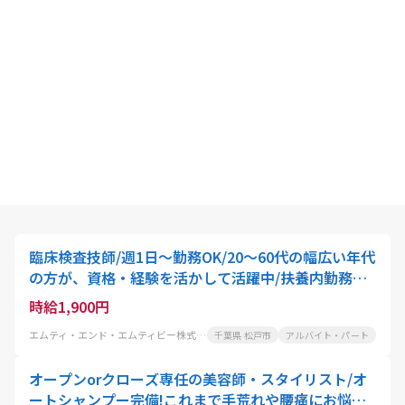
臨床検査技師/週1日～勤務OK/20～60代の幅広い年代
の方が、資格・経験を活かして活躍中/扶養内勤務可!
家事や育児と両立したい方におすすめ
時給1,900円
エムティ・エンド・エムティビー株式会社
千葉県 松戸市
アルバイト・パート
オープンorクローズ専任の美容師・スタイリスト/オ
ートシャンプー完備!これまで手荒れや腰痛にお悩み