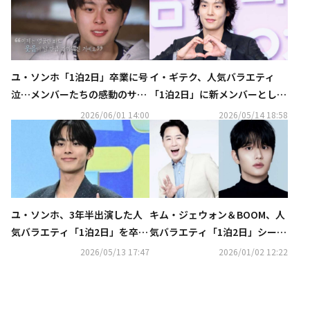
ユ・ソンホ「1泊2日」卒業に号
イ・ギテク、人気バラエティ
泣…メンバーたちの感動のサプ
「1泊2日」に新メンバーとして
ライズも（動画あり）
合流へ
2026/06/01 14:00
2026/05/14 18:58
ユ・ソンホ、3年半出演した人
キム・ジェウォン＆BOOM、人
気バラエティ「1泊2日」を卒業
気バラエティ「1泊2日」シーズ
へ“一生忘れられない価値のあ
ン4にゲスト出演！
2026/05/13 17:47
2026/01/02 12:22
る経験”