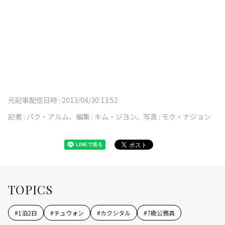
元記事配信日時 :
2013/04/30 13:51
記者 :
パク・アルム、編集 : キム・ジヨン、写真 : モク・ナジョン
TOPICS
#
1泊2日
#
チュウォン
#
カクシタル
#
7級公務員