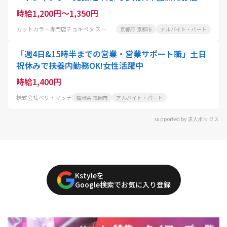
の美容師さんにも大好評
時給1,200円～1,350円
カットカラー専門店チョキぺタ スーパーマツモト五条店
京都府 京都市
アルバイト・パート
「週4日&15時半までの営業・営業サポート職」土日
祝休みで扶養内勤務OK!女性活躍中
時給1,400円
株式会社ベリ・マッチ
福岡県 福岡市
アルバイト・パート
supported by 求人ボックス
Kstyleを
Google検索でお気に入り登録