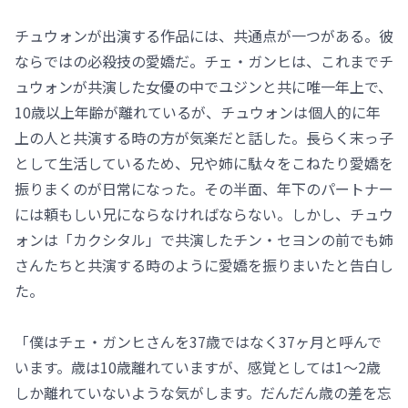
チュウォンが出演する作品には、共通点が一つがある。彼
ならではの必殺技の愛嬌だ。チェ・ガンヒは、これまでチ
ュウォンが共演した女優の中でユジンと共に唯一年上で、
10歳以上年齢が離れているが、チュウォンは個人的に年
上の人と共演する時の方が気楽だと話した。長らく末っ子
として生活しているため、兄や姉に駄々をこねたり愛嬌を
振りまくのが日常になった。その半面、年下のパートナー
には頼もしい兄にならなければならない。しかし、チュウ
ォンは「カクシタル」で共演したチン・セヨンの前でも姉
さんたちと共演する時のように愛嬌を振りまいたと告白し
た。
「僕はチェ・ガンヒさんを37歳ではなく37ヶ月と呼んで
います。歳は10歳離れていますが、感覚としては1～2歳
しか離れていないような気がします。だんだん歳の差を忘