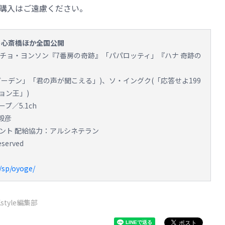
購入はご遠慮ください。
ト心斎橋ほか全国公開
チョ・ヨンソン『7番房の奇跡』「パパロッティ」『ハナ 奇跡の
ーデン」「君の声が聞こえる」)、ソ・イングク(「応答せよ199
ョン王」)
プ／5.1ch
塚毅彦
ント 配給協力：アルシネテラン
eserved
/sp/oyoge/
Kstyle編集部