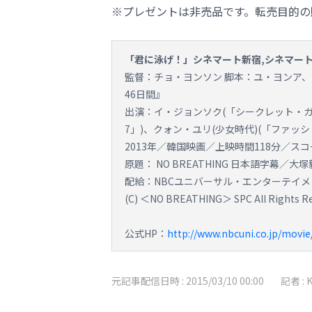
※プレゼントは非売品です。転売目的の
「君に泳げ！」シネマート新宿,シネマー
監督：チョ・ヨンソン 脚本：ユ・ヨンア、
46日間』
出演：イ・ジョンソク(「シークレット・ガ
7」)、クォン・ユリ(少女時代)(「ファッシ
2013年／韓国映画／上映時間118分／スコー
原題： NO BREATHING 日本語字幕／大
配給：NBCユニバーサル・エンターテイメ
(C) ＜NO BREATHING＞ SPC All Rights R
公式HP：
http://www.nbcuni.co.jp/movie
元記事配信日時 :
2015/03/10 00:00
記者 :