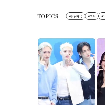
TOPICS
#
少女時代
#
ユリ
#