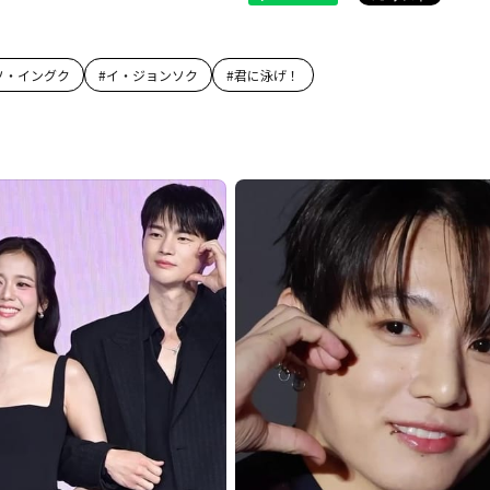
ソ・イングク
#
イ・ジョンソク
#
君に泳げ！