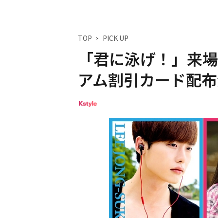
TOP
PICK UP
「君に泳げ！」来場
アム割引カード配布