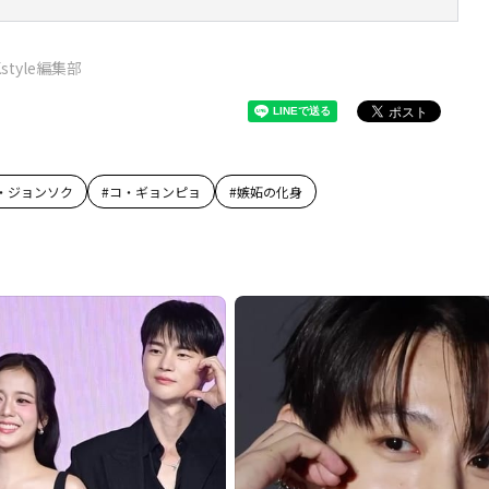
Kstyle編集部
・ジョンソク
#
コ・ギョンピョ
#
嫉妬の化身