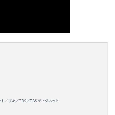
ト／ぴあ／TBS／TBS ディグネット