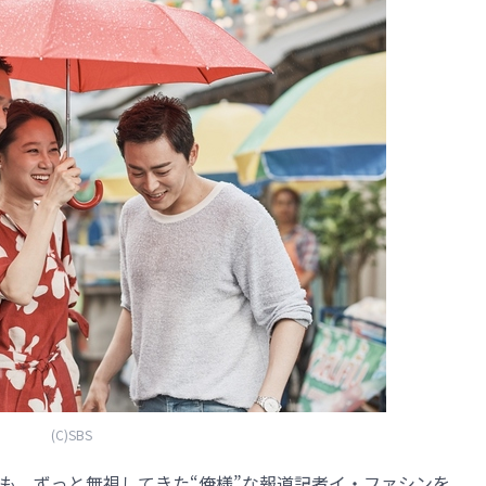
(C)SBS
も、ずっと無視してきた“俺様”な報道記者イ・ファシンを