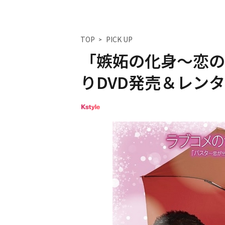
TOP
PICK UP
「嫉妬の化身～恋の
りDVD発売＆レンタ