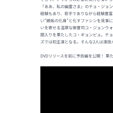
「ああ、私の幽霊さま」のチョ・ジョン
経験もあり、若手でありながら経験豊富
い“嫉妬の化身”と化すファシンを見事
いを寄せる温厚な御曹司コ・ジョンウォ
間入りを果たしたコ・ギョンピョ。チョ
ズでは初主演となる。そんな2人は演技
DVDリリースを前に予告編を公開！ 果