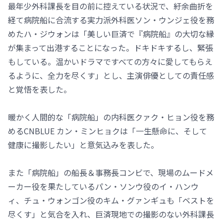
最年少外科課長を目の前に控えている状況で、紆余曲折を
経て病院船に合流する実力派外科医ソン・ウンジェ役を務
めたハ・ジウォンは「美しい巨済で『病院船』の大切な縁
が集まって出港することになった。ドキドキするし、緊張
もしている。温かいドラマですべての方々に愛してもらえ
るように、全力を尽くす」とし、主演俳優としての責任感
と覚悟を表した。
暖かく人間的な「病院船」の内科医クァク・ヒョン役を務
めるCNBLUE カン・ミンヒョクは「一生懸命に、そして
健康に撮影したい」と意気込みを表した。
また「病院船」の船長＆事務長コンビで、現場のムードメ
ーカー役を果たしているパン・ソンウ役のイ・ハンウ
ィ、チュ・ウォンゴン役のキム・グァンギュも「ベストを
尽くす」と気合を入れ、巨済現地での撮影のない外科課長