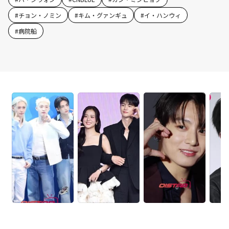
#
チョン・ノミン
#
キム・グァンギュ
#
イ・ハンウィ
#
病院船