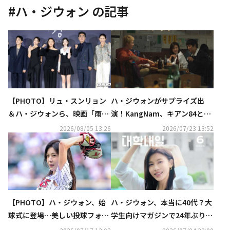
#
ハ・ジウォン
の記事
【PHOTO】リュ・スンリョン
ハ・ジウォンがサプライズ出
＆ハ・ジウォンら、映画「雨
演！KangNam、キアン84との
光」制作発表会に出席
コラボ曲「チキンと彼女」MV
2026/08/05 13:26
2026/07/23 13:52
公開
【PHOTO】ハ・ジウォン、始
ハ・ジウォン、本当に40代？大
球式に登場…美しい投球フォー
学生向けマガジンで24年ぶりに
ム
表紙モデルを務め話題