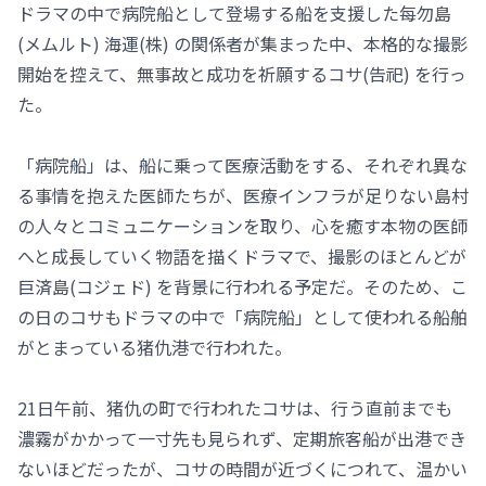
ドラマの中で病院船として登場する船を支援した每勿島
(メムルト) 海運(株) の関係者が集まった中、本格的な撮影
開始を控えて、無事故と成功を祈願するコサ(告祀) を行っ
た。
「病院船」は、船に乗って医療活動をする、それぞれ異な
る事情を抱えた医師たちが、医療インフラが足りない島村
の人々とコミュニケーションを取り、心を癒す本物の医師
へと成長していく物語を描くドラマで、撮影のほとんどが
巨済島(コジェド) を背景に行われる予定だ。そのため、こ
の日のコサもドラマの中で「病院船」として使われる船舶
がとまっている猪仇港で行われた。
21日午前、猪仇の町で行われたコサは、行う直前までも
濃霧がかかって一寸先も見られず、定期旅客船が出港でき
ないほどだったが、コサの時間が近づくにつれて、温かい