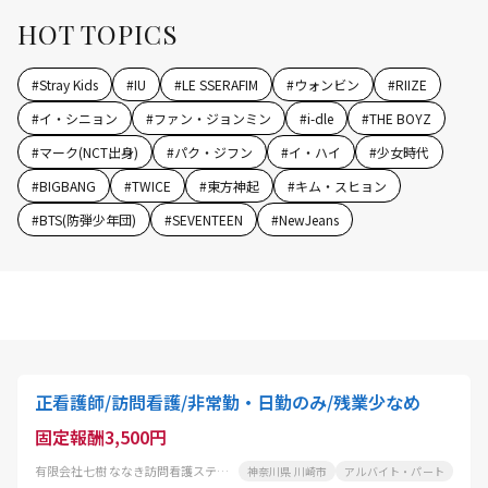
HOT TOPICS
#
Stray Kids
#
IU
#
LE SSERAFIM
#
ウォンビン
#
RIIZE
#
イ・シニョン
#
ファン・ジョンミン
#
i-dle
#
THE BOYZ
#
マーク(NCT出身)
#
パク・ジフン
#
イ・ハイ
#
少女時代
#
BIGBANG
#
TWICE
#
東方神起
#
キム・スヒョン
#
BTS(防弾少年団)
#
SEVENTEEN
#
NewJeans
正看護師/訪問看護/非常勤・日勤のみ/残業少なめ
固定報酬3,500円
有限会社七樹 ななき訪問看護ステーション
神奈川県 川崎市
アルバイト・パート