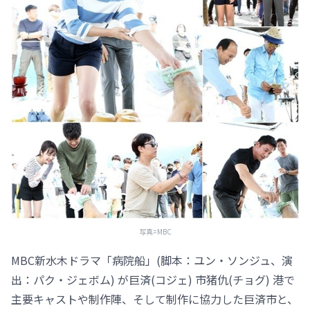
写真=MBC
MBC新水木ドラマ「病院船」(脚本：ユン・ソンジュ、演
出：パク・ジェボム) が巨済(コジェ) 市猪仇(チョグ) 港で
主要キャストや制作陣、そして制作に協力した巨済市と、