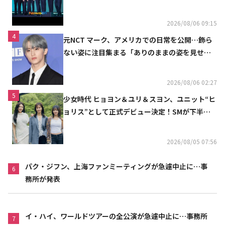
2026/08/06 09:15
4
元NCT マーク、アメリカでの日常を公開…飾ら
ない姿に注目集まる「ありのままの姿を見せた
い」（動画あり）
2026/08/06 02:27
5
少女時代 ヒョヨン＆ユリ＆スヨン、ユニット“ヒ
ョリス”として正式デビュー決定！SMが下半期
の計画を公開
2026/08/05 07:56
パク・ジフン、上海ファンミーティングが急遽中止に…事
6
務所が発表
イ・ハイ、ワールドツアーの全公演が急遽中止に…事務所
7