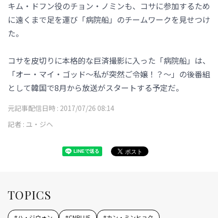
キム・ドフン役のチョン・ノミンも、コサに参加するため
に遠くまで足を運び「病院船」のチームワークを見せつけ
た。
コサを皮切りに本格的な巨済撮影に入った「病院船」は、
「オー・マイ・ゴッド～私が突然ご令嬢！？～」の後番組
として韓国で8月から放送がスタートする予定だ。
元記事配信日時 :
2017/07/26 08:14
記者 :
ユ・ジヘ
TOPICS
#
ハ・ジウォン
#
CNBLUE
#
カン・ミンヒョク