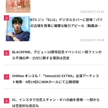
2026/08/07 03:42
5
BTS ジン「ELLE」デジタルカバーに登場！パリ
の古城を背景に優雅な魅力アピール（動画あ
り）
2026/08/07 09:48
BLACKPINK、デビュー10周年記念イベントに一部ファンか
6
ら不満の声…ロゼに関する憶測は否定
SHINee オンユも！「Venue101 EXTRA」出演アーティス
7
ト発表…9月19日にNHKホールにて公開収録
IU、インスタで元恋人チャン・ギハの曲を使用…一部から
8
は否定的な反応も