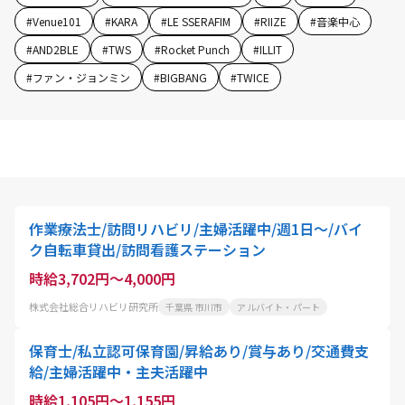
#
Venue101
#
KARA
#
LE SSERAFIM
#
RIIZE
#
音楽中心
#
AND2BLE
#
TWS
#
Rocket Punch
#
ILLIT
#
ファン・ジョンミン
#
BIGBANG
#
TWICE
作業療法士/訪問リハビリ/主婦活躍中/週1日～/バイ
ク自転車貸出/訪問看護ステーション
時給3,702円～4,000円
株式会社総合リハビリ研究所
千葉県 市川市
アルバイト・パート
保育士/私立認可保育園/昇給あり/賞与あり/交通費支
給/主婦活躍中・主夫活躍中
時給1,105円～1,155円