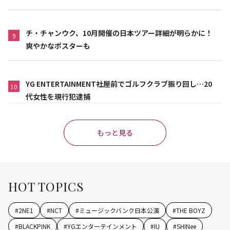
チ・チャンウク、10月開催の日本ツアー詳細が明らかに！
9
爽やかなポスターも
YG ENTERTAINMENT社屋前でゴルフクラブ振り回し…20
10
代女性を現行犯逮捕
もっと見る
HOT TOPICS
#
2NE1
#
NCT
#
ミュージックバンク日本公演
#
THE BOYZ
#
BLACKPINK
#
YGエンターテインメント
#
IU
#
SHINee