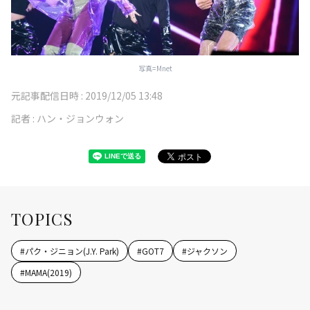
写真=Mnet
元記事配信日時 :
2019/12/05 13:48
記者 :
ハン・ジョンウォン
TOPICS
#
パク・ジニョン(J.Y. Park)
#
GOT7
#
ジャクソン
#
MAMA(2019)