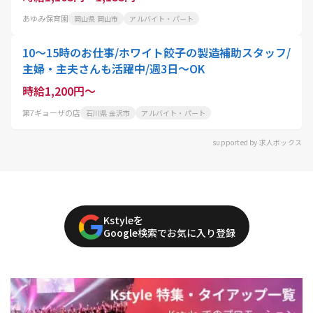
あゆみ保育園
岡山県 岡山市
アルバイト・パート
10～15時のお仕事/ホワイト餃子の製造補助スタッフ/
主婦・主夫さんも活躍中/週3日～OK
時給1,200円～
第7ギョーザの店
石川県 金沢市
アルバイト・パート
supported by 求人ボックス
Kstyleを
Google検索でお気に入り登録