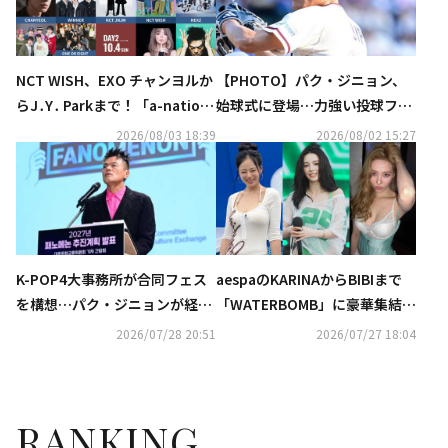
NCT WISH、EXO チャンヨルか
【PHOTO】パク・ジニョン、
らJ․Y․ Parkまで！「a-nation
始球式に登場…力強い投球フォ
2026」第1弾出演アーティスト
ーム
2026/08/03 18:39
2026/08/02 15:27
発表
K-POP4大事務所が合同フェス
aespaのKARINAからBIBIまで
を構想…パク・ジニョンが経緯
「WATERBOMB」に豪華集結！
語る「Kカルチャーが良い機会
ビキニ＆上半身裸のパフォーマ
2026/07/28 20:51
2026/07/27 18:04
に恵まれている今だからこそ」
ンスが話題…過激すぎると賛否
の声も
RANKING