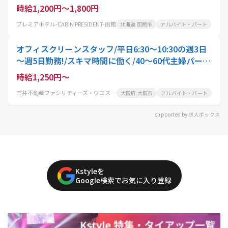
時給1,200円～1,800円
プレミアホテル-CABIN PRESIDENT-函館
北海道 函館市
アルバイト・パート
オフィスクリーンスタッフ/平日6:30～10:30の週3日
～週5日勤務!/スキマ時間に働く/40～60代主婦パート
活躍中
時給1,250円～
三井不動産ファシリティーズ・ウエスト株式会社
大阪府 大阪市
アルバイト・パート
supported by 求人ボックス
Kstyleを
Google検索でお気に入り登録