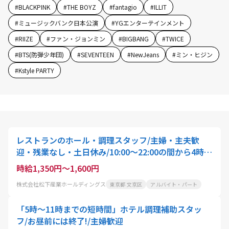
#
BLACKPINK
#
THE BOYZ
#
fantagio
#
ILLIT
#
ミュージックバンク日本公演
#
YGエンターテインメント
#
RIIZE
#
ファン・ジョンミン
#
BIGBANG
#
TWICE
#
BTS(防弾少年団)
#
SEVENTEEN
#
NewJeans
#
ミン・ヒジン
#
Kstyle PARTY
レストランのホール・調理スタッフ/主婦・主夫歓
迎・残業なし・土日休み/10:00〜22:00の間から4時
間〜就業可能/スタッフ・アクティオ
時給1,350円～1,600円
株式会社松下産業ホールディングス
東京都 文京区
アルバイト・パート
「5時〜11時までの短時間」ホテル調理補助スタッ
フ/お昼前には終了!/主婦歓迎