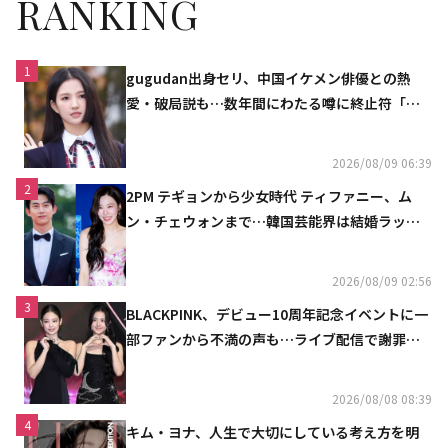
RANKING
1
gugudan出身セリ、中国イケメン俳優との熱
愛・破局説も…数年間にわたる噂に終止符「邪
魔しないで」
2026/08/09 06:39
2
2PM テギョンから少女時代 ティファニー、ム
ン・チェウォンまで…韓国芸能界は結婚ラッシ
ュ
2026/08/09 02:56
3
BLACKPINK、デビュー10周年記念イベントに一
部ファンから不満の声も…ライブ配信で謝罪
「コミュニケーション不足だった」
2026/08/08 08:39
4
キム・ヨナ、人生で大切にしている考え方を明