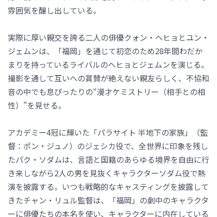
雰囲気を醸し出している。
実際に厚い親交を誇る二人の俳優クォン・ヘヒョとユン・
ジェムンは、「福岡」を通じて初恋のため28年間わだか
まりを持っているライバルのヘヒョとジェムンを演じる。
撮影を通して互いへの賞賛が絶えない親友らしく、不協和
音の中でも息ぴったりの“漫才ケミストリー（相手との相
性）”を見せる。
アカデミー4冠に輝いた「パラサイト 半地下の家族」（監
督：ポン・ジュノ）のジェシカ役で、全世界に印象を残し
たパク・ソダムは、言語と国籍のあらゆる境界を自由に行
き来しながら2人の男を見抜くキャラクターソダム役で熱
演を披露する。いつも戦略的なキャスティングを披露して
きたチャン・リュル監督は、「福岡」の劇中のキャラクタ
ーに俳優たちの本名を使い、キャラクターに内在している