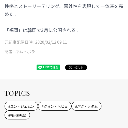
性格とストーリーテリング、意外性を表現して一体感を高
めた。
「福岡」は韓国で3月に公開される。
元記事配信日時 :
2020/02/12 09:11
記者 :
キム・ボラ
TOPICS
#
ユン・ジェムン
#
クォン・ヘヒョ
#
パク・ソダム
#
福岡(映画)