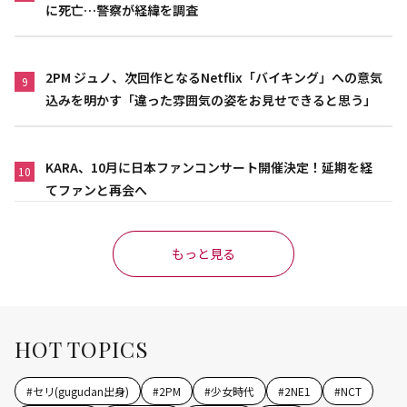
に死亡…警察が経緯を調査
2PM ジュノ、次回作となるNetflix「バイキング」への意気
9
込みを明かす「違った雰囲気の姿をお見せできると思う」
KARA、10月に日本ファンコンサート開催決定！延期を経
10
てファンと再会へ
もっと見る
HOT TOPICS
#
セリ(gugudan出身)
#
2PM
#
少女時代
#
2NE1
#
NCT