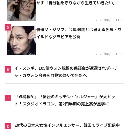
かす「自分軸を守りながら生きていきたい」
2026/08/09 11:30
5
俳優ソ・ジソブ、今年49歳とは思えぬ色気…ワ
イルドなグラビアを公開
2026/08/09 10:30
イ・スンギ、105億ウォン規模の保証金が返還されず…チ
6
ャ・ガウォン会長を詐欺の疑いで告訴へ
「鉄槌教師」「伝説のキッチン・ソルジャー」が大ヒッ
7
ト！スタジオドラゴン、第2四半期の売上高が黒字に
20代の日本人女性インフルエンサー、韓国でライブ配信中
8