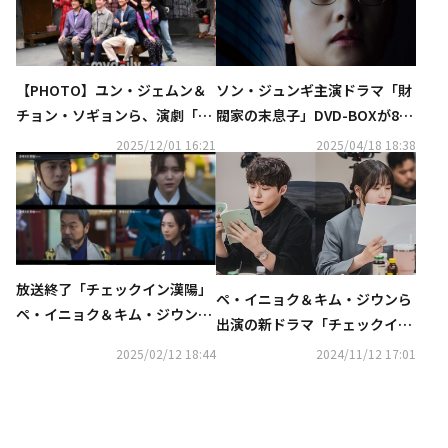
【PHOTO】ユン・ジェムン＆
ソン・ジュンギ主演ドラマ「財
チョン・ソギョンら、演劇「マ
閥家の末息子」DVD-BOXが8月
トリョーシカ」プレスコールに
6日に発売！レンタルも開始
2025/12/01 16:21
2025/04/18 18:38
出席
放送終了「チェックイン漢陽」
ペ・イニョク＆キム・ジウンら
ペ・イニョク＆キム・ジウンら
出演の新ドラマ「チェックイン
が迎えた結末は？【ネタバレあ
漢陽」台本読み合わせ現場を公
2025/02/12 18:44
2024/11/12 17:01
り】
開