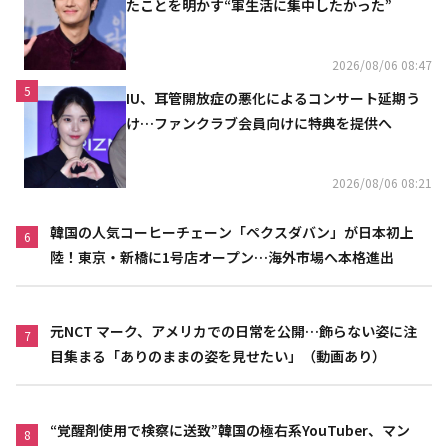
たことを明かす“軍生活に集中したかった”
2026/08/06 08:47
5
IU、耳管開放症の悪化によるコンサート延期う
け…ファンクラブ会員向けに特典を提供へ
2026/08/06 08:21
韓国の人気コーヒーチェーン「ペクスダバン」が日本初上
6
陸！東京・新橋に1号店オープン…海外市場へ本格進出
元NCT マーク、アメリカでの日常を公開…飾らない姿に注
7
目集まる「ありのままの姿を見せたい」（動画あり）
“覚醒剤使用で検察に送致”韓国の極右系YouTuber、マン
8