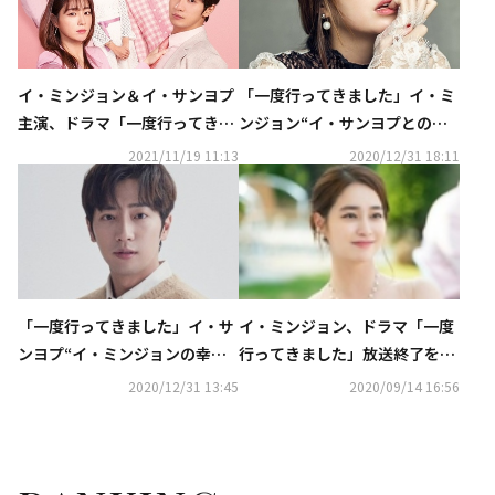
イ・ミンジョン＆イ・サンヨプ
「一度行ってきました」イ・ミ
主演、ドラマ「一度行ってきま
ンジョン“イ・サンヨプとの共
した」2022年2月4日よりDVD
演…頼りになる部分が多かっ
2021/11/19 11:13
2020/12/31 18:11
発売＆レンタル開始
た”
「一度行ってきました」イ・サ
イ・ミンジョン、ドラマ「一度
ンヨプ“イ・ミンジョンの幸せ
行ってきました」放送終了を迎
そうな姿を見て結婚したい気持
えて感想を語る“6ヶ月間幸せだ
2020/12/31 13:45
2020/09/14 16:56
ちが強くなった”
った”