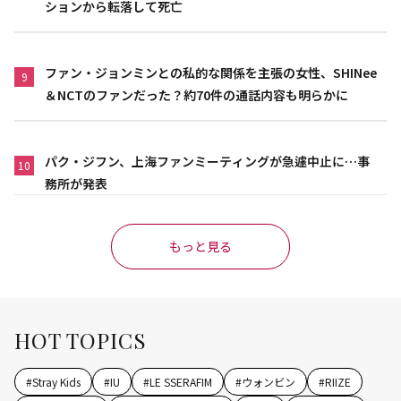
ションから転落して死亡
ファン・ジョンミンとの私的な関係を主張の女性、SHINee
9
＆NCTのファンだった？約70件の通話内容も明らかに
パク・ジフン、上海ファンミーティングが急遽中止に…事
10
務所が発表
もっと見る
HOT TOPICS
#
Stray Kids
#
IU
#
LE SSERAFIM
#
ウォンビン
#
RIIZE