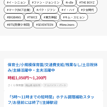
#
イ・シニョン
#
ファン・ジョンミン
#
i-dle
#
THE BOYZ
#
マーク(NCT出身)
#
パク・ジフン
#
イ・ハイ
#
少女時代
#
BIGBANG
#
TWICE
#
東方神起
#
キム・スヒョン
#
BTS(防弾少年団)
#
SEVENTEEN
#
NewJeans
保育士/小規模保育園/交通費支給/残業なし/土日祝休
み/主婦活躍中・主夫活躍中
時給1,050円～1,200円
さくら保育園
岡山県 総社市
アルバイト・パート
「5時〜11時までの短時間」ホテル調理補助スタッ
フ/お昼前には終了!/主婦歓迎