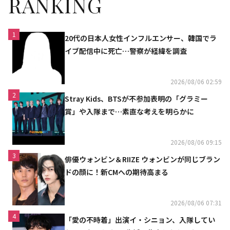
RANKING
1
20代の日本人女性インフルエンサー、韓国でラ
イブ配信中に死亡…警察が経緯を調査
2026/08/06 02:59
2
Stray Kids、BTSが不参加表明の「グラミー
賞」や入隊まで…素直な考えを明らかに
2026/08/06 09:15
3
俳優ウォンビン＆RIIZE ウォンビンが同じブラン
ドの顔に！新CMへの期待高まる
2026/08/06 07:31
4
「愛の不時着」出演イ・シニョン、入隊してい