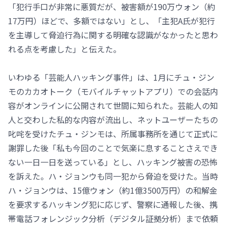
「犯行手口が非常に悪質だが、被害額が190万ウォン（約
17万円）ほどで、多額ではない」とし、「主犯A氏が犯行
を主導して脅迫行為に関する明確な認識がなかったと思わ
れる点を考慮した」と伝えた。
いわゆる「芸能人ハッキング事件」は、1月にチュ・ジン
モのカカオトーク（モバイルチャットアプリ）での会話内
容がオンラインに公開されて世間に知られた。芸能人の知
人と交わした私的な内容が流出し、ネットユーザーたちの
叱咤を受けたチュ・ジンモは、所属事務所を通じて正式に
謝罪した後「私も今回のことで気楽に息することさえでき
ない一日一日を送っている」とし、ハッキング被害の恐怖
を訴えた。ハ・ジョンウも同一犯から脅迫を受けた。当時
ハ・ジョンウは、15億ウォン（約1億3500万円）の和解金
を要求するハッキング犯に応じず、警察に通報した後、携
帯電話フォレンジック分析（デジタル証拠分析）まで依頼