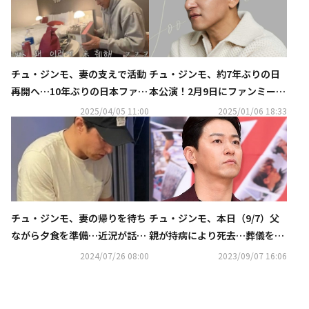
チュ・ジンモ、妻の支えで活動
チュ・ジンモ、約7年ぶりの日
再開へ…10年ぶりの日本ファン
本公演！2月9日にファンミーテ
ミーティングが成功裏に終了
ィング開催決定
2025/04/05 11:00
2025/01/06 18:33
（動画あり）
チュ・ジンモ、本日（9/7）父
チュ・ジンモ、妻の帰りを待ち
親が持病により死去…葬儀を準
ながら夕食を準備…近況が話題
備中
に
2024/07/26 08:00
2023/09/07 16:06