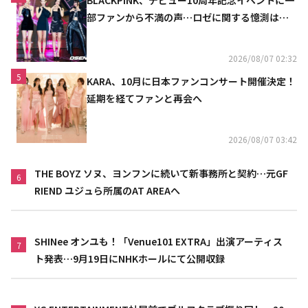
BLACKPINK、デビュー10周年記念イベントに一
部ファンから不満の声…ロゼに関する憶測は否
定
2026/08/07 02:32
5
KARA、10月に日本ファンコンサート開催決定！
延期を経てファンと再会へ
2026/08/07 03:42
THE BOYZ ソヌ、ヨンフンに続いて新事務所と契約…元GF
6
RIEND ユジュら所属のAT AREAへ
SHINee オンユも！「Venue101 EXTRA」出演アーティス
7
ト発表…9月19日にNHKホールにて公開収録