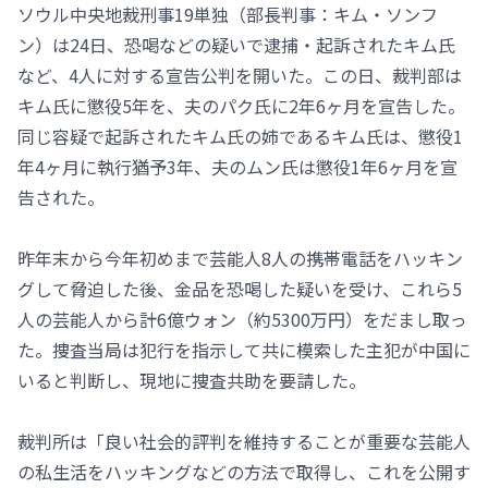
ソウル中央地裁刑事19単独（部長判事：キム・ソンフ
ン）は24日、恐喝などの疑いで逮捕・起訴されたキム氏
など、4人に対する宣告公判を開いた。この日、裁判部は
キム氏に懲役5年を、夫のパク氏に2年6ヶ月を宣告した。
同じ容疑で起訴されたキム氏の姉であるキム氏は、懲役1
年4ヶ月に執行猶予3年、夫のムン氏は懲役1年6ヶ月を宣
告された。
昨年末から今年初めまで芸能人8人の携帯電話をハッキン
グして脅迫した後、金品を恐喝した疑いを受け、これら5
人の芸能人から計6億ウォン（約5300万円）をだまし取っ
た。捜査当局は犯行を指示して共に模索した主犯が中国に
いると判断し、現地に捜査共助を要請した。
裁判所は「良い社会的評判を維持することが重要な芸能人
の私生活をハッキングなどの方法で取得し、これを公開す