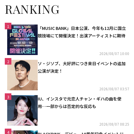
RANKING
1
「MUSIC BANK」日本公演、今年も12月に国立
競技場にて開催決定！出演アーティストに期待
2026/08/07 10:00
2
ソ・ジソブ、大好評につき来日イベントの追加
公演が決定！
2026/08/07 03:57
3
IU、インスタで元恋人チャン・ギハの曲を使
用…一部からは否定的な反応も
2026/08/07 08:25
4