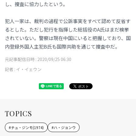
し、捜査に協力したという。
犯人一家は、裁判の過程で公訴事実をすべて認めて反省す
るとした。ただし犯行を指揮した総括役のA氏はまだ検挙
されていない。警察は現在中国にいると把握しており、国
内登録外国人主犯B氏も国際共助を通じて捜査中だ。
元記事配信日時 :
2020/09/25 06:30
記者 :
イ・イェウン
TOPICS
#
チュ・ジンモ(1974)
#
ハ・ジョンウ