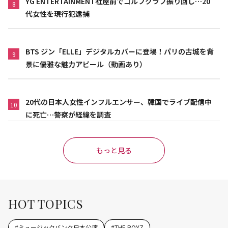
YG ENTERTAINMENT社屋前でゴルフクラブ振り回し…20
8
代女性を現行犯逮捕
BTS ジン「ELLE」デジタルカバーに登場！パリの古城を背
9
景に優雅な魅力アピール（動画あり）
20代の日本人女性インフルエンサー、韓国でライブ配信中
10
に死亡…警察が経緯を調査
もっと見る
HOT TOPICS
#
ミュージックバンク日本公演
#
THE BOYZ