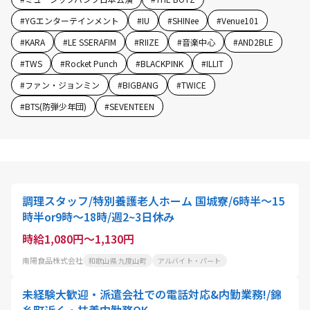
#
YGエンターテインメント
#
IU
#
SHINee
#
Venue101
#
KARA
#
LE SSERAFIM
#
RIIZE
#
音楽中心
#
AND2BLE
#
TWS
#
Rocket Punch
#
BLACKPINK
#
ILLIT
#
ファン・ジョンミン
#
BIGBANG
#
TWICE
#
BTS(防弾少年団)
#
SEVENTEEN
調理スタッフ/特別養護老人ホーム 国城寮/6時半～15
時半or9時～18時/週2~3日休み
時給1,080円～1,130円
南陽食品株式会社
和歌山県 九度山町
アルバイト・パート
未経験大歓迎・派遣会社での電話対応&内勤業務!/錦