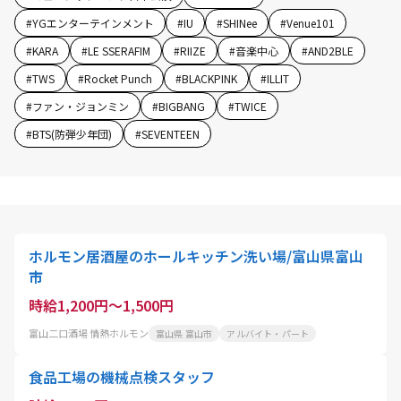
#
YGエンターテインメント
#
IU
#
SHINee
#
Venue101
#
KARA
#
LE SSERAFIM
#
RIIZE
#
音楽中心
#
AND2BLE
#
TWS
#
Rocket Punch
#
BLACKPINK
#
ILLIT
#
ファン・ジョンミン
#
BIGBANG
#
TWICE
#
BTS(防弾少年団)
#
SEVENTEEN
ホルモン居酒屋のホールキッチン洗い場/富山県富山
市
時給1,200円～1,500円
富山二口酒場 情熱ホルモン
富山県 富山市
アルバイト・パート
食品工場の機械点検スタッフ