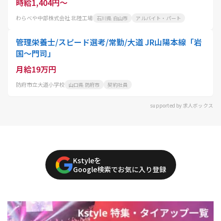
時給1,404円～
わらべや中部株式会社 北陸工場
石川県 白山市
アルバイト・パート
管理栄養士/スピード選考/常勤/大道 JR山陽本線「岩
国～門司」
月給19万円
防府市立大道小学校
山口県 防府市
契約社員
supported by 求人ボックス
Kstyleを
Google検索でお気に入り登録