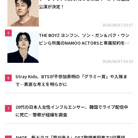
公演が決定！
2026/08/07 03:57
5
THE BOYZ ヨンフン、ソン・ガン＆パク・ウン
ビンら所属のNAMOO ACTORSと専属契約を締
結
2026/08/07 03:52
Stray Kids、BTSが不参加表明の「グラミー賞」や入隊ま
6
で…素直な考えを明らかに
20代の日本人女性インフルエンサー、韓国でライブ配信中
7
に死亡…警察が経緯を調査
AHOF、新ドラマ「愛が来る」OST歌唱者投票で1位獲得