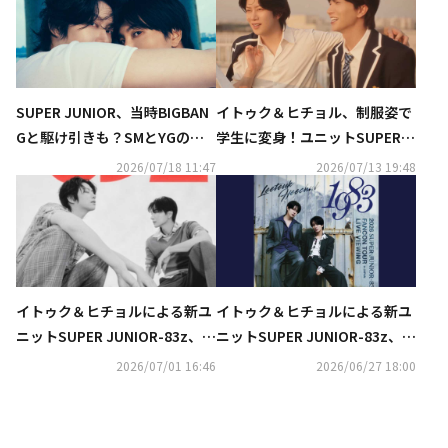
SUPER JUNIOR、当時BIGBAN
イトゥク＆ヒチョル、制服姿で
Gと駆け引きも？SMとYGの勢
学生に変身！ユニットSUPER J
力争いを語る「すべて敵だっ
UNIOR-83zとして本日デビュ
2026/07/18 11:47
2026/07/13 19:48
た」（動画あり）
ー…タイトル曲「Promise」M
V公開
イトゥク＆ヒチョルによる新ユ
イトゥク＆ヒチョルによる新ユ
ニットSUPER JUNIOR-83z、7
ニットSUPER JUNIOR-83z、8
月13日にデビュー決定！
月2日の東京公演のライブ・ビ
2026/07/01 16:46
2026/06/27 18:00
ューイングが決定