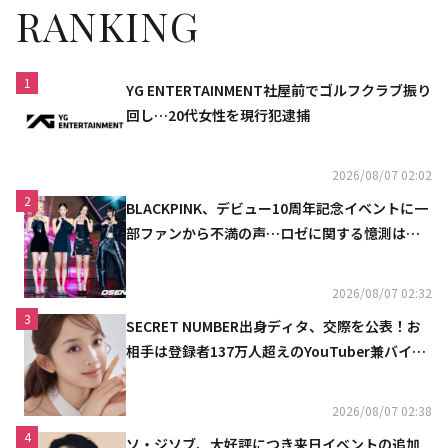
RANKING
1
YG ENTERTAINMENT社屋前でゴルフクラブ振り
回し…20代女性を現行犯逮捕
2026/08/07 02:02
2
BLACKPINK、デビュー10周年記念イベントに一
部ファンから不満の声…ロゼに関する憶測は否
定
2026/08/07 02:32
3
SECRET NUMBER出身ディタ、交際を公表！お
相手は登録者137万人超えのYouTuber兼バイオ
リニスト
2026/08/07 02:38
4
ソ・ジソブ、大好評につき来日イベントの追加