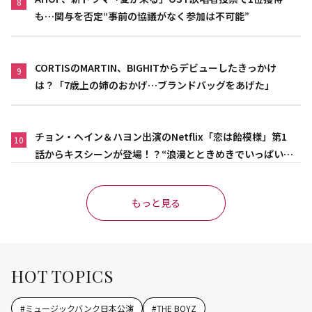
8
も…関与を否定“事前の協議がなく参加は不可能”
CORTISのMARTIN、BIGHITからデビューしたきっかけ
9
は？「7歳上の姉のおかげ…ブランドバッグをあげた」
チョン・ヘイン＆ハヨン出演のNetflix「恋は飴模様」第1
10
話からキスシーンが登場！？“浪漫とときめきでいっぱいの
作品”
もっと見る
HOT TOPICS
#
ミュージックバンク日本公演
#
THE BOYZ