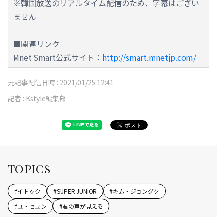
※韓国放送のリアルタイム配信のため、字幕はござい
ません
■関連リンク
Mnet Smart公式サイト：
http://smart.mnetjp.com/
元記事配信日時 :
2021/01/25 12:41
記者 :
Kstyle編集部
TOPICS
#
イトゥク
#
SUPER JUNIOR
#
キム・ジョングク
#
ユ・セユン
#
君の声が見える