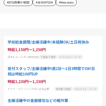
#
BTS(防弾少年団)
#
SEVENTEEN
#
NewJeans
学校給食調理/主婦活躍中/未経験OK/土日祝休み
時給1,150円～1,250円
日本ビルシステム株式会社
千葉県 千葉市
アルバイト・パート
受付スタッフ/主婦活躍中!週2日～1日3時間でOK!日
祝は時給100円UP
時給1,230円～1,330円
ドライ・クリーニングほんま池上駅前店
東京都 大田区
アルバイト・パート
主婦活躍中の食器梱包などの軽作業