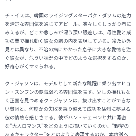
チ・イスは、韓国のライジングスターパク・ダソムの魅力
を清楚な雰囲気を通じてアピール。凛々しくしっかり者に
みえるが、どこか悲しみが漂う深い眼差しは、母性愛と成
功の間で揺れ動く彼女の胸の内を表現している。冷たい外
見とは異なり、不治の病にかかった息子に大きな愛情を注
ぐ彼女が、危うい状況の中でどのような選択をするのか、
好奇心がくすぐられる。
ク・ジャソンは、モデルとして新たな跳躍に乗り出すヒョ
ン・スンフンの覇気溢れる雰囲気を表す。少しの揺れもな
く正面を見つめるク・ジャソンは、抜け出すことができな
い貧困と、何度かの失敗を乗り越えて成功を猛烈に夢見る
彼の情熱を感じさせる。彼がハン・チェヨンと共に濃密
な“大人ロマンス”をどのように描いていくのか、“野望の
あるキャラクター”をどのように表現するのか、本放送へ