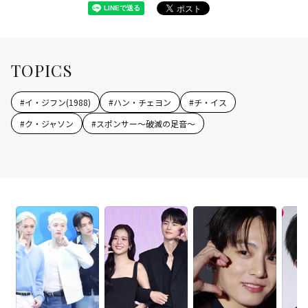
TOPICS
#
イ・ジフン(1988)
#
ハン・チェヨン
#
チ・イス
#
ク・ジャソン
#
スポンサー～破滅の足音～