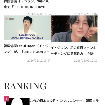
韓国俳優 イ・ジフン、9月に東
京で「LEE JI HOON TOKYO FA
NMEETING : Scene #2 - Autu
2026/07/30 15:14
2026/06/20 16:04
mn Page」開催決定！
韓国俳優Lee Ji Hoon（イ・ジ
イ・ジフン、初の来日ファンミ
フン）が、【LEE JI HOON JAP
ーティングに意気込み！今挑戦
AN OFFICIAL FANCLUB】をオ
したいことは「日本のラブコメ
2026/06/12 18:47
2026/06/03 12:10
ープン！
に出てみたい」
RANKING
1
20代の日本人女性インフルエンサー、韓国でラ