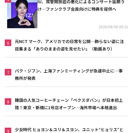
IU、耳管開放症の悪化によるコンサート延期う
け…ファンクラブ会員向けに特典を提供へ
2026/08/06 08:21
元NCT マーク、アメリカでの日常を公開…飾らない姿に注
6
目集まる「ありのままの姿を見せたい」（動画あり）
パク・ジフン、上海ファンミーティングが急遽中止に…事
7
務所が発表
韓国の人気コーヒーチェーン「ペクスダバン」が日本初上
8
陸！東京・新橋に1号店オープン…海外市場へ本格進出
少女時代 ヒョヨン＆ユリ＆スヨン、ユニット“ヒョリス”と
9