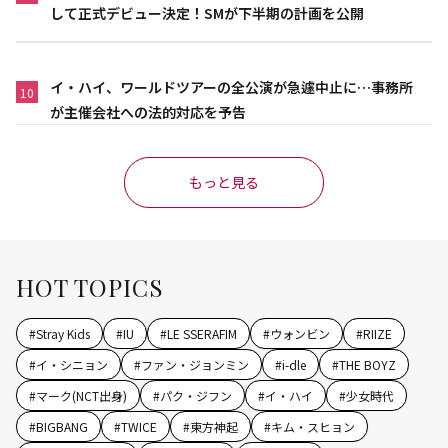
して正式デビュー決定！SMが下半期の計画を公開
イ・ハイ、ワールドツアーの全公演が急遽中止に…事務所
10
が主催会社への法的対応を予告
もっと見る
HOT TOPICS
#
Stray Kids
#
IU
#
LE SSERAFIM
#
ウォンビン
#
RIIZE
#
イ・シニョン
#
ファン・ジョンミン
#
i-dle
#
THE BOYZ
#
マーク(NCT出身)
#
パク・ジフン
#
イ・ハイ
#
少女時代
#
BIGBANG
#
TWICE
#
東方神起
#
キム・スヒョン