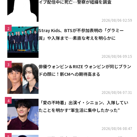
イブ配信中に死亡…警察が経緯を調査
2026/08/06 02:59
2
Stray Kids、BTSが不参加表明の「グラミー
賞」や入隊まで…素直な考えを明らかに
2026/08/06 09:15
3
俳優ウォンビン＆RIIZE ウォンビンが同じブラン
ドの顔に！新CMへの期待高まる
2026/08/06 07:31
4
「愛の不時着」出演イ・シニョン、入隊してい
たことを明かす“軍生活に集中したかった”
2026/08/06 08:47
5