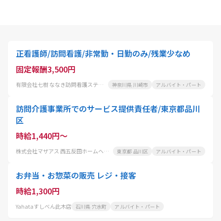
正看護師/訪問看護/非常勤・日勤のみ/残業少なめ
固定報酬3,500円
有限会社七樹 ななき訪問看護ステーション
神奈川県 川崎市
アルバイト・パート
訪問介護事業所でのサービス提供責任者/東京都品川
区
時給1,440円～
株式会社マザアス 西五反田ホームヘルパーステーション
東京都 品川区
アルバイト・パート
お弁当・お惣菜の販売 レジ・接客
時給1,300円
Yahataすしべん此木店
石川県 穴水町
アルバイト・パート