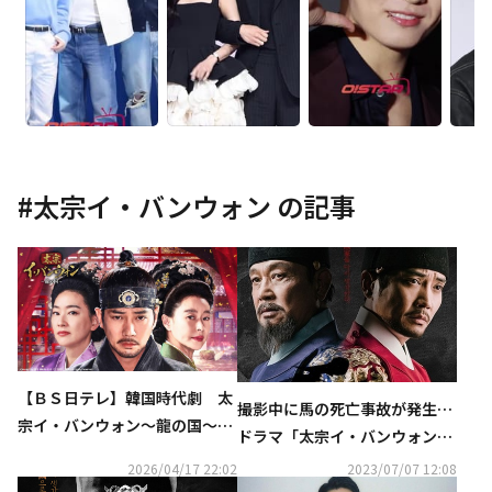
#
太宗イ・バンウォン
の記事
【ＢＳ日テレ】韓国時代劇 太
撮影中に馬の死亡事故が発生…
宗イ・バンウォン～龍の国～
ドラマ「太宗イ・バンウォン」
4月21日（火）17時放送スター
制作陣、動物保護法違反の疑い
2026/04/17 22:02
2023/07/07 12:08
ト！！
で在宅起訴