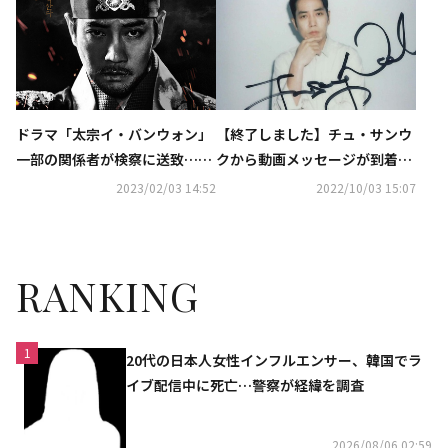
ドラマ「太宗イ・バンウォン」
【終了しました】チュ・サンウ
一部の関係者が検察に送致…撮
クから動画メッセージが到着！
影中の馬の死亡事故
直筆サイン入りポラを1名様
2023/02/03 14:52
2022/10/03 15:07
に…「太宗イ・バンウォン」10
月9日（日）よりKNTVにて日本
初放送
RANKING
1
20代の日本人女性インフルエンサー、韓国でラ
イブ配信中に死亡…警察が経緯を調査
2026/08/06 02:59