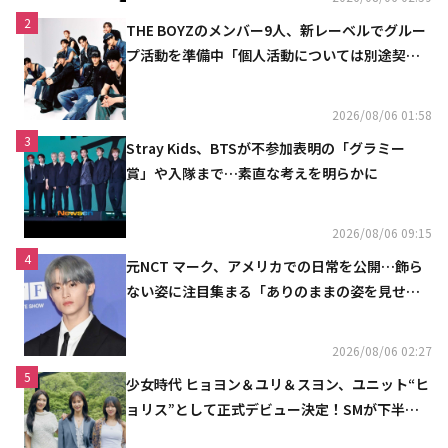
2
THE BOYZのメンバー9人、新レーベルでグルー
プ活動を準備中「個人活動については別途契約
へ」
2026/08/06 01:58
3
Stray Kids、BTSが不参加表明の「グラミー
賞」や入隊まで…素直な考えを明らかに
2026/08/06 09:15
4
元NCT マーク、アメリカでの日常を公開…飾ら
ない姿に注目集まる「ありのままの姿を見せた
い」（動画あり）
2026/08/06 02:27
5
少女時代 ヒョヨン＆ユリ＆スヨン、ユニット“ヒ
ョリス”として正式デビュー決定！SMが下半期
の計画を公開