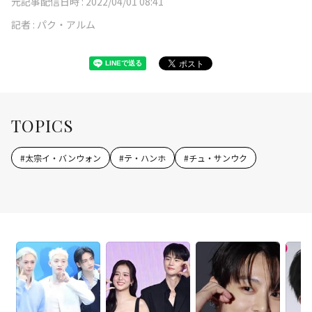
元記事配信日時 :
2022/04/01 08:41
記者 :
パク・アルム
TOPICS
#
太宗イ・バンウォン
#
テ・ハンホ
#
チュ・サンウク