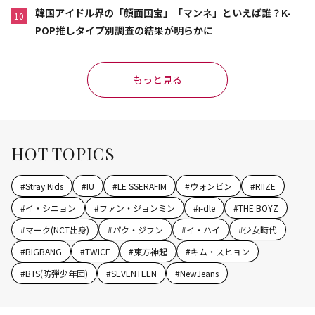
韓国アイドル界の「顔面国宝」「マンネ」といえば誰？K-
10
POP推しタイプ別調査の結果が明らかに
もっと見る
HOT TOPICS
#
Stray Kids
#
IU
#
LE SSERAFIM
#
ウォンビン
#
RIIZE
#
イ・シニョン
#
ファン・ジョンミン
#
i-dle
#
THE BOYZ
#
マーク(NCT出身)
#
パク・ジフン
#
イ・ハイ
#
少女時代
#
BIGBANG
#
TWICE
#
東方神起
#
キム・スヒョン
#
BTS(防弾少年団)
#
SEVENTEEN
#
NewJeans