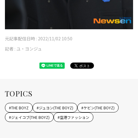
元記事配信日時 :
2022/11/02 10:50
記者 :
ユ・ヨンジュ
TOPICS
#
THE BOYZ
#
ジュヨン(THE BOYZ)
#
ケビン(THE BOYZ)
#
ジェイコブ(THE BOYZ)
#
空港ファッション