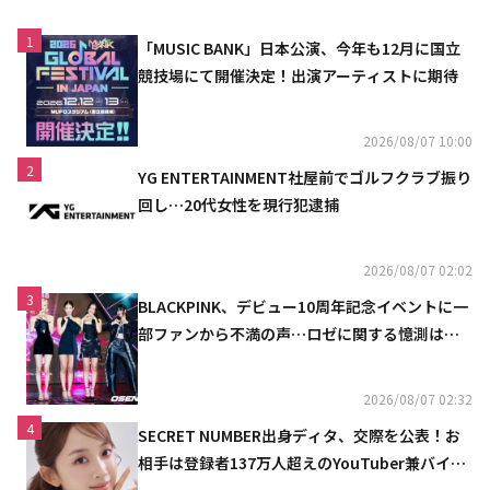
1
「MUSIC BANK」日本公演、今年も12月に国立
競技場にて開催決定！出演アーティストに期待
2026/08/07 10:00
2
YG ENTERTAINMENT社屋前でゴルフクラブ振り
回し…20代女性を現行犯逮捕
2026/08/07 02:02
3
BLACKPINK、デビュー10周年記念イベントに一
部ファンから不満の声…ロゼに関する憶測は否
定
2026/08/07 02:32
4
SECRET NUMBER出身ディタ、交際を公表！お
相手は登録者137万人超えのYouTuber兼バイオ