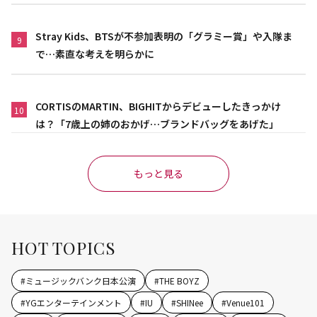
Stray Kids、BTSが不参加表明の「グラミー賞」や入隊ま
9
で…素直な考えを明らかに
CORTISのMARTIN、BIGHITからデビューしたきっかけ
10
は？「7歳上の姉のおかげ…ブランドバッグをあげた」
もっと見る
HOT TOPICS
#
ミュージックバンク日本公演
#
THE BOYZ
#
YGエンターテインメント
#
IU
#
SHINee
#
Venue101