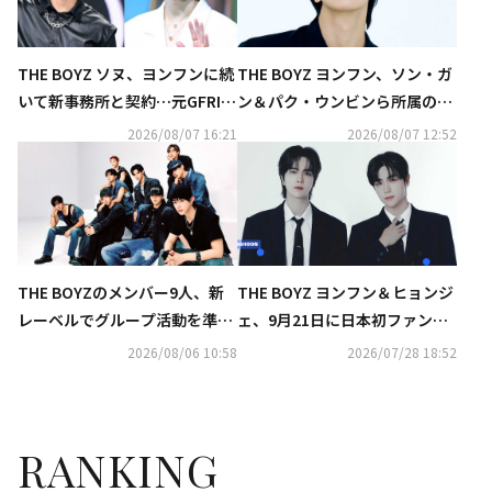
THE BOYZ ソヌ、ヨンフンに続
THE BOYZ ヨンフン、ソン・ガ
いて新事務所と契約…元GFRIE
ン＆パク・ウンビンら所属のN
ND ユジュら所属のAT AREAへ
AMOO ACTORSと専属契約を締
2026/08/07 16:21
2026/08/07 12:52
結
THE BOYZのメンバー9人、新
THE BOYZ ヨンフン＆ヒョンジ
レーベルでグループ活動を準備
ェ、9月21日に日本初ファンミ
中「個人活動については別途契
ーティング開催決定！豪華企画
2026/08/06 10:58
2026/07/28 18:52
約へ」
も用意
RANKING