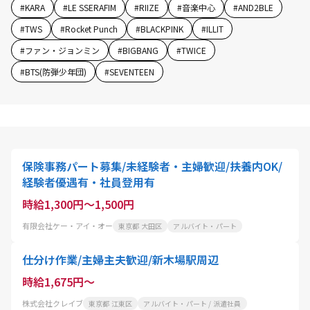
#
KARA
#
LE SSERAFIM
#
RIIZE
#
音楽中心
#
AND2BLE
#
TWS
#
Rocket Punch
#
BLACKPINK
#
ILLIT
#
ファン・ジョンミン
#
BIGBANG
#
TWICE
#
BTS(防弾少年団)
#
SEVENTEEN
保険事務パート募集/未経験者・主婦歓迎/扶養内OK/
経験者優遇有・社員登用有
時給1,300円～1,500円
有限会社ケー・アイ・オー
東京都 大田区
アルバイト・パート
仕分け作業/主婦主夫歓迎/新木場駅周辺
時給1,675円～
株式会社クレイブ
東京都 江東区
アルバイト・パート / 派遣社員