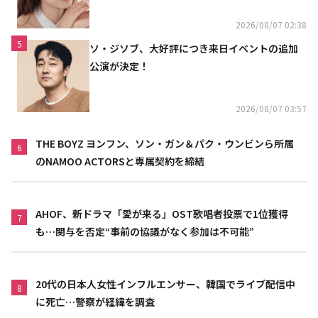
リニスト
2026/08/07 02:38
5
ソ・ジソブ、大好評につき来日イベントの追加
公演が決定！
2026/08/07 03:57
THE BOYZ ヨンフン、ソン・ガン＆パク・ウンビンら所属
6
のNAMOO ACTORSと専属契約を締結
AHOF、新ドラマ「愛が来る」OST歌唱者投票で1位獲得
7
も…関与を否定“事前の協議がなく参加は不可能”
20代の日本人女性インフルエンサー、韓国でライブ配信中
8
に死亡…警察が経緯を調査