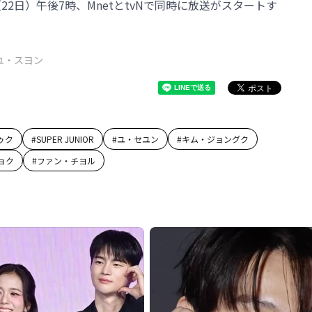
2日）午後7時、MnetとtvNで同時に放送がスタートす
ユ・スヨン
ゥク
#
SUPER JUNIOR
#
ユ・セユン
#
キム・ジョングク
ョク
#
ファン・チヨル