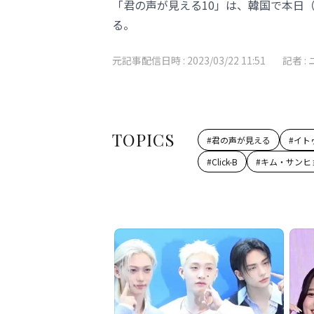
「君の声が見える10」は、韓国で本日（2
る。
元記事配信日時 :
2023/03/22 11:51
記者 :
TOPICS
#
君の声が見える
#
イト
#
Click-B
#
キム・サンヒ