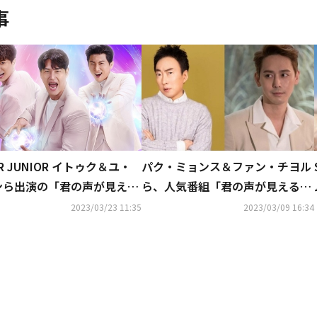
事
ER JUNIOR イトゥク＆ユ・
パク・ミョンス＆ファン・チヨル
ンら出演の「君の声が見える
ら、人気番組「君の声が見える1
5月28日よりMnetにて日本
0」レギュラー出演決定！
2023/03/23 11:35
2023/03/09 16:34
送＆配信が決定