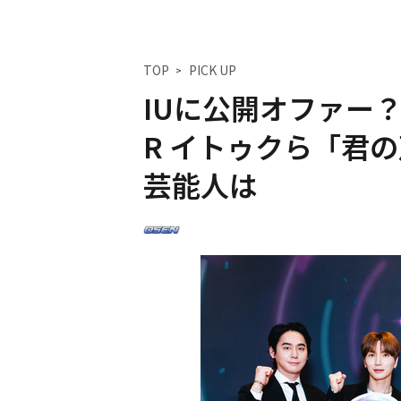
TOP
PICK UP
IUに公開オファー？ユ
R イトゥクら「君
芸能人は