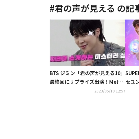
#
君の声が見える
の記
BTS ジミン「君の声が見える10」
SUP
最終回にサプライズ出演！Melo
セユ
Manceの登場にも期待（動画あ
10」
2023/05/10 12:57
り）
初放