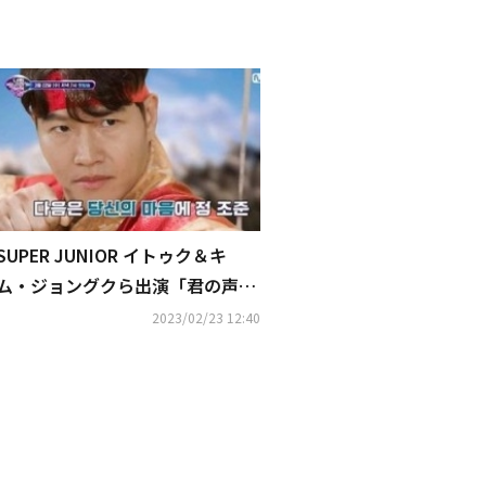
SUPER JUNIOR イトゥク＆キ
ム・ジョングクら出演「君の声が
見える10」韓国で3月22日より放
2023/02/23 12:40
送スタート！予告映像が解禁