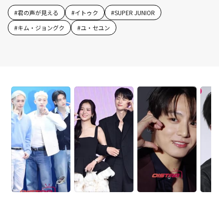
#
君の声が見える
#
イトゥク
#
SUPER JUNIOR
#
キム・ジョングク
#
ユ・セユン