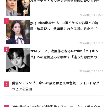
れず…チャ・ガウォン会長を詐欺の疑いで告訴
へ
2026/08/09 08:28
4
gugudan出身セリ、中国イケメン俳優との熱
愛・破局説も…数年間にわたる噂に終止符「邪
魔しないで」
2026/08/09 06:39
5
2PM ジュノ、次回作となるNetflix「バイキン
グ」への意気込みを明かす「違った雰囲気の姿
をお見せできると思う」
2026/08/09 07:59
俳優ソ・ジソブ、今年49歳とは思えぬ色気…ワイルドなグ
6
ラビアを公開
2PM テギョンから少女時代 ティファニー、ムン・チェウォ