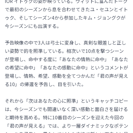
IOR イトゥクの姿が映っている。ウィットに富んだトーク
で最初のシーズンから息を合わせてきたユ・セユンとイト
ゥク、そしてシーズン4から参加したキム・ジョングクが
今シーズンにも出演する。
予告映像の中で3人は弓士に変身し、真剣な眼差しと正し
い姿勢で的を照準している。相次いで10点を撃つシーン
が登場し、命中する度に「あなたの情熱に命中」「あなた
の希望に命中」「あなたの感動に命中」というコメントが
登場し、情熱、希望、感動を全てつかんだ「君の声が見え
る10」の帰還を予告し、目を引いた。
それから「次はあなたの心に照準」というキャッチコピー
は、今シーズンでも間違いなく深い感動と面白さを届ける
と期待を高める。特に10番目のシーズンを迎えた今回の
「君の声が見える」では、より一層ダイナミックなポテン