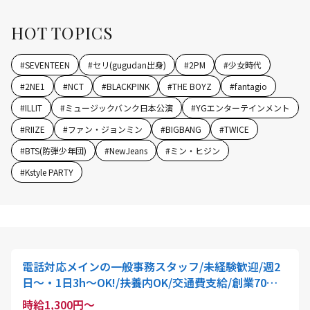
HOT TOPICS
#
SEVENTEEN
#
セリ(gugudan出身)
#
2PM
#
少女時代
#
2NE1
#
NCT
#
BLACKPINK
#
THE BOYZ
#
fantagio
#
ILLIT
#
ミュージックバンク日本公演
#
YGエンターテインメント
#
RIIZE
#
ファン・ジョンミン
#
BIGBANG
#
TWICE
#
BTS(防弾少年団)
#
NewJeans
#
ミン・ヒジン
#
Kstyle PARTY
電話対応メインの一般事務スタッフ/未経験歓迎/週2
日～・1日3h～OK!/扶養内OK/交通費支給/創業70年
の安定企業
時給1,300円～