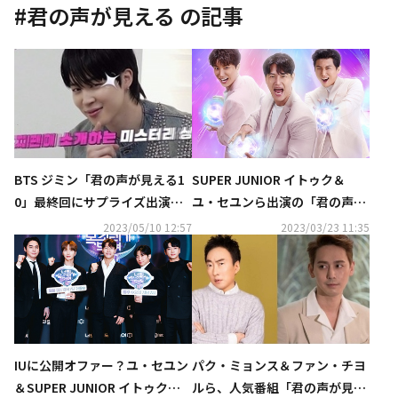
#
君の声が見える
の記事
BTS ジミン「君の声が見える1
SUPER JUNIOR イトゥク＆
0」最終回にサプライズ出演！
ユ・セユンら出演の「君の声が
MeloManceの登場にも期待
見える10」5月28日よりMnet
2023/05/10 12:57
2023/03/23 11:35
（動画あり）
にて日本初放送＆配信が決定
IUに公開オファー？ユ・セユン
パク・ミョンス＆ファン・チヨ
＆SUPER JUNIOR イトゥクら
ルら、人気番組「君の声が見え