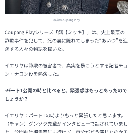
写真=Coupang Play
Coupang Playシリーズ「餌【ミッキ】」は、史上最悪の
詐欺事件を犯して、死の裏に隠れてしまった“あいつ”を追
跡する人々の物語を描いた。
イエリヤは詐欺の被害者で、真実を暴こうとする記者チョ
ン・ナヨン役を熱演した。
―― パート1公開の時と比べると、緊張感はもっとあったので
しょうか？
イエリヤ：パート1の時よりもっと緊張したと思います。
（チャン）グンソク先輩がインタビューで話されていまし
た。公開前は編集室にも行けず、自分がどう演じたのかモ