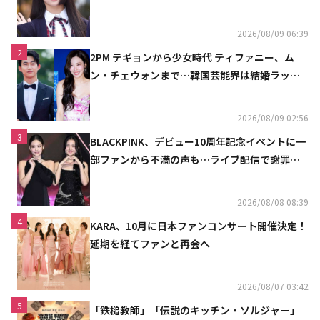
魔しないで」
2026/08/09 06:39
2
2PM テギョンから少女時代 ティファニー、ム
ン・チェウォンまで…韓国芸能界は結婚ラッシ
ュ
2026/08/09 02:56
3
BLACKPINK、デビュー10周年記念イベントに一
部ファンから不満の声も…ライブ配信で謝罪
「コミュニケーション不足だった」
2026/08/08 08:39
4
KARA、10月に日本ファンコンサート開催決定！
延期を経てファンと再会へ
2026/08/07 03:42
5
「鉄槌教師」「伝説のキッチン・ソルジャー」