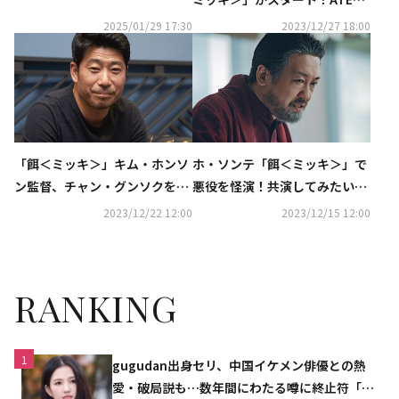
ボヒョンの日本初ファンミーテ
Z、SF9のライブから日本初放
2025/01/29 17:30
2023/12/27 18:00
ィングも…2月のホームドラマ
送のドラマまで…1月の衛星劇
チャンネルに注目
場も注目作が続々
「餌＜ミッキ＞」キム・ホンソ
ホ・ソンテ「餌＜ミッキ＞」で
ン監督、チャン・グンソクを起
悪役を怪演！共演してみたい日
用した理由は？“鋭さや円熟し
本俳優は木村拓哉“子供の頃か
2023/12/22 12:00
2023/12/15 12:00
た演技力が…”
ら好き”
RANKING
1
gugudan出身セリ、中国イケメン俳優との熱
愛・破局説も…数年間にわたる噂に終止符「邪