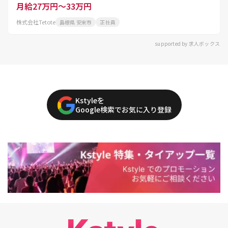
躍中
月給27万円～33万円
株式会社Tetote
島根県 安来市
正社員
supported by 求人ボックス
Kstyleを
Google検索でお気に入り登録