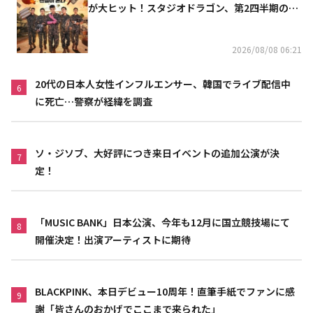
が大ヒット！スタジオドラゴン、第2四半期の売
上高が黒字に
2026/08/08 06:21
20代の日本人女性インフルエンサー、韓国でライブ配信中
6
に死亡…警察が経緯を調査
ソ・ジソブ、大好評につき来日イベントの追加公演が決
7
定！
「MUSIC BANK」日本公演、今年も12月に国立競技場にて
8
開催決定！出演アーティストに期待
BLACKPINK、本日デビュー10周年！直筆手紙でファンに感
9
謝「皆さんのおかげでここまで来られた」