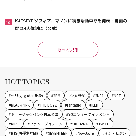
KATSEYE ソフィア、マノンに続き活動中断を発表…当面の
10
間は4人体制に（公式）
もっと見る
HOT TOPICS
#
セリ(gugudan出身)
#
2PM
#
少女時代
#
2NE1
#
NCT
#
BLACKPINK
#
THE BOYZ
#
fantagio
#
ILLIT
#
ミュージックバンク日本公演
#
YGエンターテインメント
#
RIIZE
#
ファン・ジョンミン
#
BIGBANG
#
TWICE
#
BTS(防弾少年団)
#
SEVENTEEN
#
NewJeans
#
ミン・ヒジン