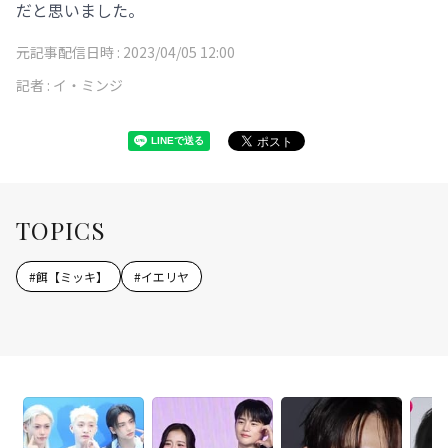
だと思いました。
元記事配信日時 :
2023/04/05 12:00
記者 :
イ・ミンジ
TOPICS
#
餌【ミッキ】
#
イエリヤ