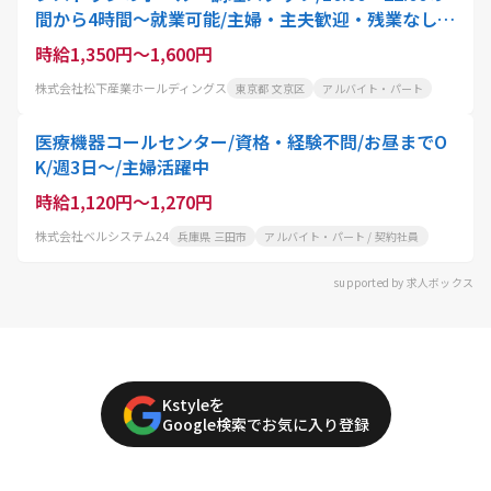
間から4時間〜就業可能/主婦・主夫歓迎・残業なし・
土日休み
時給1,350円～1,600円
株式会社松下産業ホールディングス
東京都 文京区
アルバイト・パート
医療機器コールセンター/資格・経験不問/お昼までO
K/週3日～/主婦活躍中
時給1,120円～1,270円
株式会社ベルシステム24
兵庫県 三田市
アルバイト・パート / 契約社員
supported by 求人ボックス
Kstyleを
Google検索でお気に入り登録