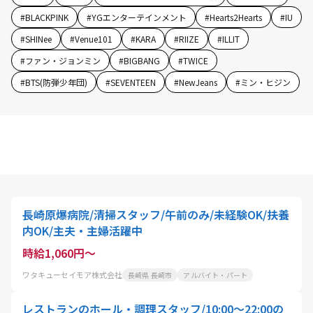
#
BLACKPINK
#
YGエンターテインメント
#
Hearts2Hearts
#
IU
#
SHINee
#
Venue101
#
KARA
#
RIIZE
#
ILLIT
#
ファン・ジョンミン
#
BIGBANG
#
TWICE
#
BTS(防弾少年団)
#
SEVENTEEN
#
NewJeans
#
ミン・ヒジン
長崎原爆病院/清掃スタッフ/午前のみ/未経験OK/扶養
内OK/主夫・主婦活躍中
時給1,060円～
ワタキューセイモア株式会社
長崎県 長崎市
アルバイト・パート
レストランのホール・調理スタッフ/10:00〜22:00の