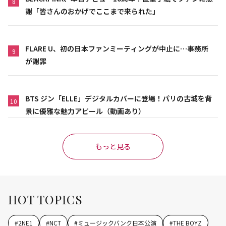
8
謝「皆さんのおかげでここまで来られた」
FLARE U、初の日本ファンミーティングが中止に…事務所
9
が謝罪
BTS ジン「ELLE」デジタルカバーに登場！パリの古城を背
10
景に優雅な魅力アピール（動画あり）
もっと見る
HOT TOPICS
#
2NE1
#
NCT
#
ミュージックバンク日本公演
#
THE BOYZ