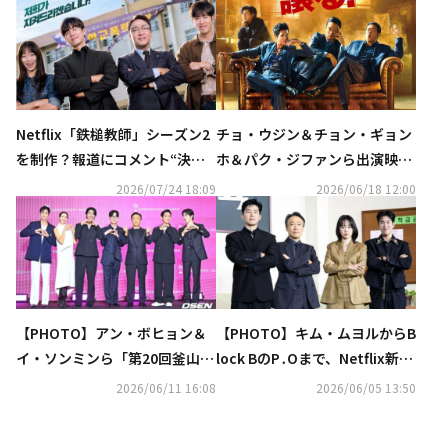
Netflix「鉄槌教師」シーズン2
チョ・ウジン＆チョン・ギョン
を制作？報道にコメント“決ま
ホ＆パク・ジファンら出演映画
ったことはない”
「BOSS／ボス」10月23日に日
2026/07/24 18:09
2026/06/18 12:00
本公開！
【PHOTO】アン・ボヒョン＆
【PHOTO】キム・ムヨルからB
イ・ソンミンら「第20回釜山コ
lock BのP․Oまで、Netflix新ド
ンテンツマーケット」に出席
ラマ「鉄槌教師」制作発表会に
2026/06/11 16:08
2026/06/05 13:50
出席