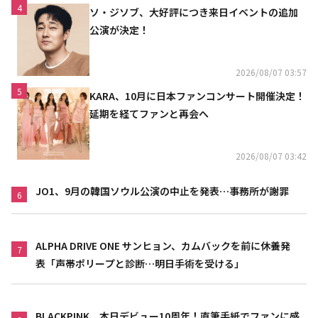
4
ソ・ジソブ、大好評につき来日イベントの追加
公演が決定！
2026/08/07 03:57
5
KARA、10月に日本ファンコンサート開催決定！
延期を経てファンと再会へ
2026/08/07 03:42
JO1、9月の韓国ソウル公演の中止を発表…事務所が謝罪
6
ALPHA DRIVE ONE サンヒョン、カムバックを前に休養発
7
表「声帯ポリープと診断…明日手術を受ける」
BLACKPINK、本日デビュー10周年！直筆手紙でファンに感