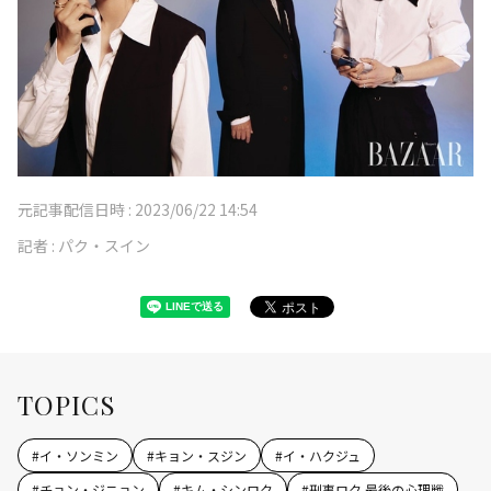
元記事配信日時 :
2023/06/22 14:54
記者 :
パク・スイン
TOPICS
#
イ・ソンミン
#
キョン・スジン
#
イ・ハクジュ
#
チョン・ジニョン
#
キム・シンロク
#
刑事ロク 最後の心理戦