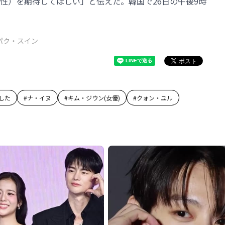
性）を期待してほしい」と伝えた。韓国で26日の午後9時
パク・スイン
した
#
ナ・イヌ
#
キム・ジウン(女優)
#
クォン・ユル