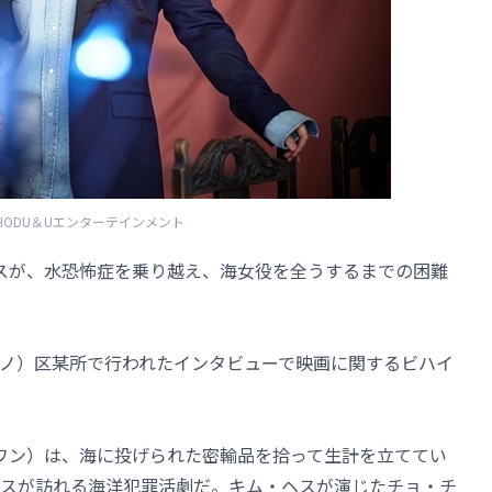
HODU＆Uエンターテインメント
ヘスが、水恐怖症を乗り越え、海女役を全うするまでの困難
ノ）区某所で行われたインタビューで映画に関するビハイ
ンワン）は、海に投げられた密輸品を拾って生計を立ててい
スが訪れる海洋犯罪活劇だ。キム・ヘスが演じたチョ・チ