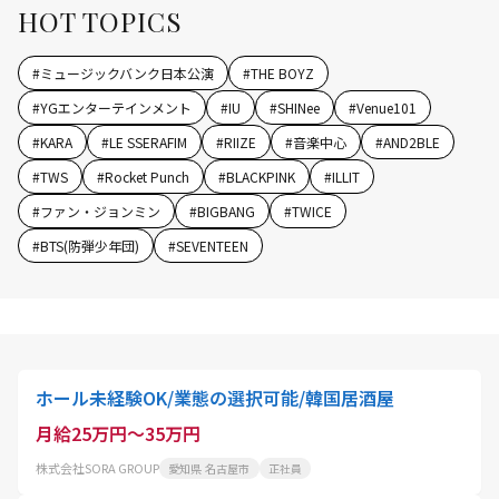
HOT TOPICS
#
ミュージックバンク日本公演
#
THE BOYZ
#
YGエンターテインメント
#
IU
#
SHINee
#
Venue101
#
KARA
#
LE SSERAFIM
#
RIIZE
#
音楽中心
#
AND2BLE
#
TWS
#
Rocket Punch
#
BLACKPINK
#
ILLIT
#
ファン・ジョンミン
#
BIGBANG
#
TWICE
#
BTS(防弾少年団)
#
SEVENTEEN
ホール未経験OK/業態の選択可能/韓国居酒屋
月給25万円～35万円
株式会社SORA GROUP
愛知県 名古屋市
正社員