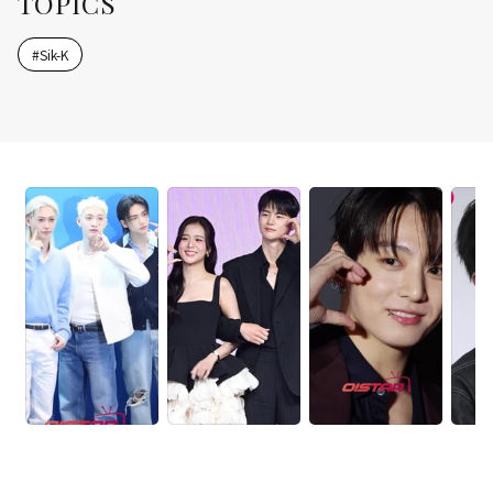
TOPICS
#
Sik-K