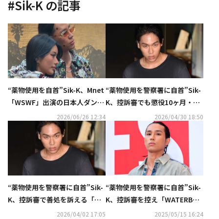
#
Sik-K
の記事
“薬物使用を自首”Sik-K、Mnet
“薬物使用を警察署に自首”Sik-
「WSWF」出演の日本人ダンサ
K、控訴審でも懲役10ヶ月・執
ーと熱愛…揃ってファッション
行猶予2年の判決
2026/06/26 12:34
2026/04/30 18:50
ショーに登場（動画あり）
“薬物使用を警察署に自首”Sik-
“薬物使用を警察署に自首”Sik-
K、控訴審で善処を訴える「約2
K、控訴審を控え「WATERBOM
年間断薬を続けている」
B」に出演へ⋯ファンから賛否
2026/04/02 17:05
2025/05/15 16:24