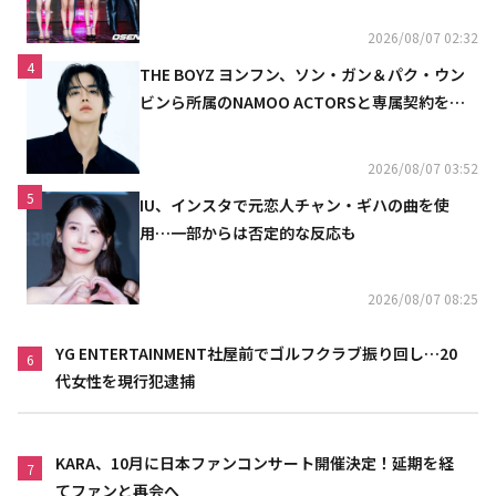
2026/08/07 02:32
4
THE BOYZ ヨンフン、ソン・ガン＆パク・ウン
ビンら所属のNAMOO ACTORSと専属契約を締
結
2026/08/07 03:52
5
IU、インスタで元恋人チャン・ギハの曲を使
用…一部からは否定的な反応も
2026/08/07 08:25
YG ENTERTAINMENT社屋前でゴルフクラブ振り回し…20
6
代女性を現行犯逮捕
KARA、10月に日本ファンコンサート開催決定！延期を経
7
てファンと再会へ