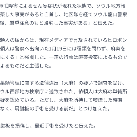
、睡眠障害によるせん妄症状が現れた状態で、ソウル地方報
薬した事実があると自首し、地区隊を経てソウル龍山警察
後、厳重注意のもと帰宅した事実がある」と伝えた。
頼人の尿からは、現在メディアで言及されているヒロポン
頼人は警察へ出向いた1月19日には種類を問わず、麻薬を
にする」と強調した。一連の行動は麻薬投薬によるもので
よるものだと主張した。
薬類管理に関する法律違反（大麻）の疑いで調査を受け、
ウル西部地方検察庁に送致された。依頼人は大麻の単純所
疑を認めている。ただし、大麻を所持して喫煙した時期
なく、肩腱板の手術を受ける前だ」とつけ加えた。
中に肩腱板を損傷し、最近手術を受けたと伝えた。