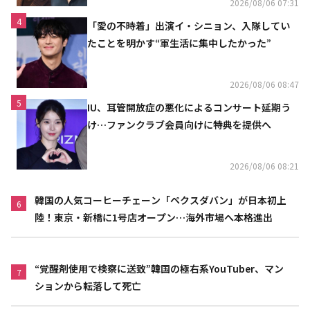
2026/08/06 07:31
4
「愛の不時着」出演イ・シニョン、入隊してい
たことを明かす“軍生活に集中したかった”
2026/08/06 08:47
5
IU、耳管開放症の悪化によるコンサート延期う
け…ファンクラブ会員向けに特典を提供へ
2026/08/06 08:21
韓国の人気コーヒーチェーン「ペクスダバン」が日本初上
6
陸！東京・新橋に1号店オープン…海外市場へ本格進出
“覚醒剤使用で検察に送致”韓国の極右系YouTuber、マン
7
ションから転落して死亡