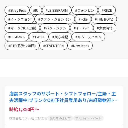
#
Stray Kids
#
IU
#
LE SSERAFIM
#
ウォンビン
#
RIIZE
#
イ・シニョン
#
ファン・ジョンミン
#
i-dle
#
THE BOYZ
#
マーク(NCT出身)
#
パク・ジフン
#
イ・ハイ
#
少女時代
#
BIGBANG
#
TWICE
#
東方神起
#
キム・スヒョン
#
BTS(防弾少年団)
#
SEVENTEEN
#
NewJeans
店舗スタッフのサポート・シフトフォロー/主婦・主
夫活躍中!ブランクOK!正社員登用あり/未経験歓迎!ク
リーニング代50%OFF
時給1,350円～
株式会社モデル社 三好工場
愛知県 みよし市
アルバイト・パート