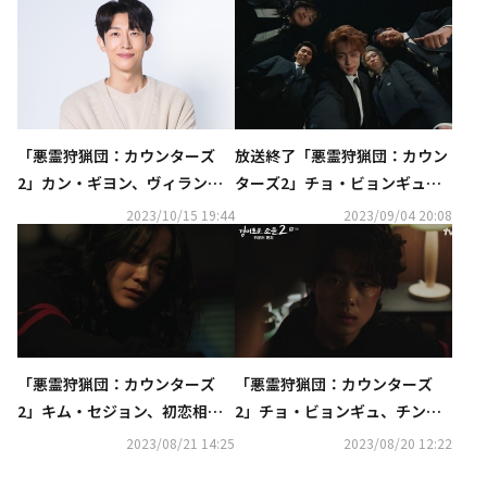
「悪霊狩猟団：カウンターズ
放送終了「悪霊狩猟団：カウン
2」カン・ギヨン、ヴィラン役
ターズ2」チョ・ビョンギュ＆
に挑戦“俳優同士でお互いに支
チン・ソンギュらが迎えた結末
2023/10/15 19:44
2023/09/04 20:08
え合った”
は？【ネタバレあり】
「悪霊狩猟団：カウンターズ
「悪霊狩猟団：カウンターズ
2」キム・セジョン、初恋相手
2」チョ・ビョンギュ、チン・
を守るためにとった行動とは？
ソンギュの行動に驚き“良い人
2023/08/21 14:25
2023/08/20 12:22
【ネタバレあり】
も悪鬼になる”【ネタバレあ