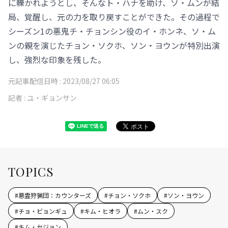
に轢かれようとし、そんなト・ハナを助け、ソ・ムンが結
局、覚醒し、元の力を取り戻すことができた。その過程で
シーズン1の悪鬼チ・チョンシン役のイ・ホンネ、ソ・ム
ンの親を演じたチョン・ソクホ、ソン・ヨウンが特別出演
し、強烈な印象を残した。
元記事配信日時 :
2023/08/27 06:05
記者 :
ユ・ギョンサン
TOPICS
#
悪霊狩猟団：カウンターズ
#
チョン・ソクホ
#
ソン・ヨウン
#
チョ・ビョンギュ
#
キム・ヒオラ
#
ムン・スク
#
キム・セジョン