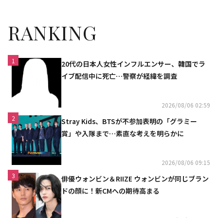
り】
RANKING
1
20代の日本人女性インフルエンサー、韓国でラ
イブ配信中に死亡…警察が経緯を調査
2026/08/06 02:59
2
Stray Kids、BTSが不参加表明の「グラミー
賞」や入隊まで…素直な考えを明らかに
2026/08/06 09:15
3
俳優ウォンビン＆RIIZE ウォンビンが同じブラン
ドの顔に！新CMへの期待高まる