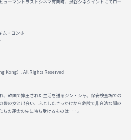
館、ヒューマントラストシネマ有楽町、渋谷シネクイントにてロー
キム・ヨンホ
分
 Kong）. All Rights Reserved
れ、韓国で抑圧された生活を送るジン・シャ。保安検査場での
の髪の女と出会い、ふとしたきっかけから危険で非合法な闇の
たちの運命の先に待ち受けるものは……。