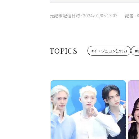
元記事配信日時 :
2024/01/05 13:03
記者 :
TOPICS
#
イ・ジュヨン(1992)
#