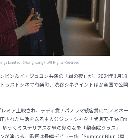
gs Limited（Hong Kong）.All Rights Reserved
ビン＆イ・ジュヨン共演の「緑の夜」が、2024年1月19
トラストシネマ有楽町、渋谷シネクイントほか全国で公開
プレミア上映され、テディ賞 / パノラマ観客賞にてノミネー
された生活を送る主人公ジン・シャを「武則天-The Em
ビンが、危うくミステリアスな緑の髪の女を「梨泰院クラス」
が演じる。監督は長編デビュー作「Summer Blur（原