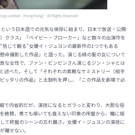
gs Limited（Hong Kong）.All Rights Reserved
」という日本語での元気な挨拶に始まり、日本で放送・公開
）クラス」「ベイビー・ブローカー」など数々の出演作を
“信じて観る”女優イ・ジュヨンの最新作の1つでもある
懸命撮影した作品」と語った。演じる緑の髪の女について
放な女性で、ファン・ビンビンさん演じるジン・シャとは
と述べた。そして「それぞれの素敵なケミストリー（相手
ピッタリの作品」と太鼓判を押し、「この作品を劇場で必
細で内省的だが、演技になるとガラっと変わり、大胆な役
を絶賛。煮ても焼いても食えない印象の序盤から、瞳に揺
して終盤のシーンの忘れ難さ。女優イ・ジュヨンの演技に
が離せない。