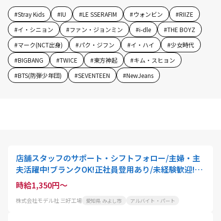
#
Stray Kids
#
IU
#
LE SSERAFIM
#
ウォンビン
#
RIIZE
#
イ・シニョン
#
ファン・ジョンミン
#
i-dle
#
THE BOYZ
#
マーク(NCT出身)
#
パク・ジフン
#
イ・ハイ
#
少女時代
#
BIGBANG
#
TWICE
#
東方神起
#
キム・スヒョン
#
BTS(防弾少年団)
#
SEVENTEEN
#
NewJeans
店舗スタッフのサポート・シフトフォロー/主婦・主
夫活躍中!ブランクOK!正社員登用あり/未経験歓迎!ク
リーニング代50%OFF
時給1,350円～
株式会社モデル社 三好工場
愛知県 みよし市
アルバイト・パート