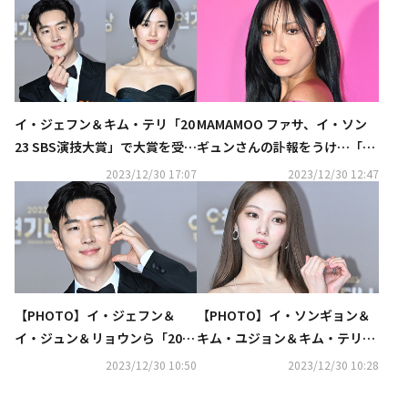
イ・ジェフン＆キム・テリ「20
MAMAMOO ファサ、イ・ソン
23 SBS演技大賞」で大賞を受
ギュンさんの訃報をうけ…「SB
賞…新人賞は7人の手に（総
S演技大賞」でのステージを変
2023/12/30 17:07
2023/12/30 12:47
合）
更
【PHOTO】イ・ジェフン＆
【PHOTO】イ・ソンギョン＆
イ・ジュン＆リョウンら「2023
キム・ユジョン＆キム・テリら
SBS演技大賞」レッドカーペッ
「2023 SBS演技大賞」レッド
2023/12/30 10:50
2023/12/30 10:28
トに登場
カーペットに登場