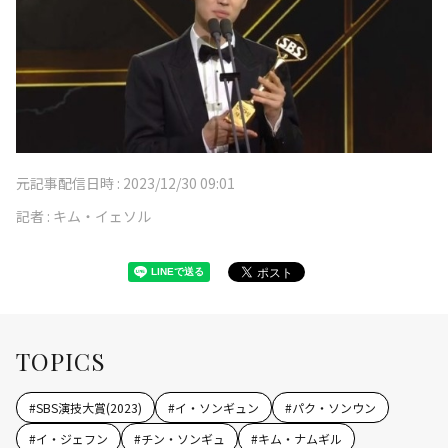
元記事配信日時 :
2023/12/30 09:01
記者 :
キム・イェソル
TOPICS
#
SBS演技大賞(2023)
#
イ・ソンギュン
#
パク・ソンウン
#
イ・ジェフン
#
チン・ソンギュ
#
キム・ナムギル