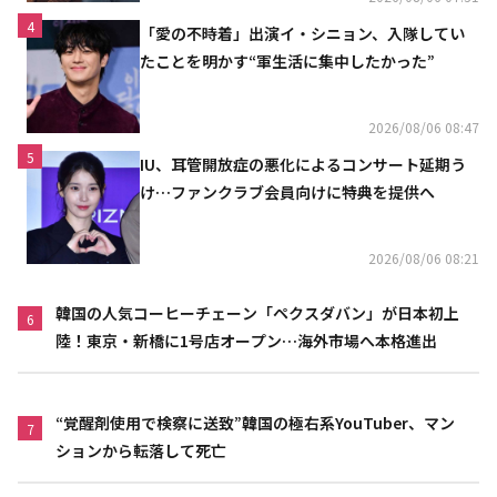
4
「愛の不時着」出演イ・シニョン、入隊してい
たことを明かす“軍生活に集中したかった”
2026/08/06 08:47
5
IU、耳管開放症の悪化によるコンサート延期う
け…ファンクラブ会員向けに特典を提供へ
2026/08/06 08:21
韓国の人気コーヒーチェーン「ペクスダバン」が日本初上
6
陸！東京・新橋に1号店オープン…海外市場へ本格進出
“覚醒剤使用で検察に送致”韓国の極右系YouTuber、マン
7
ションから転落して死亡