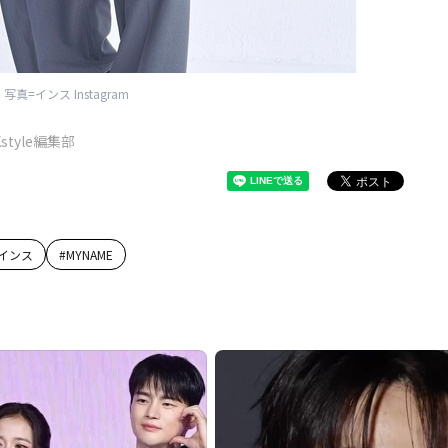
写真=インス Instagram
Kstyle編集部
インス
#
MYNAME