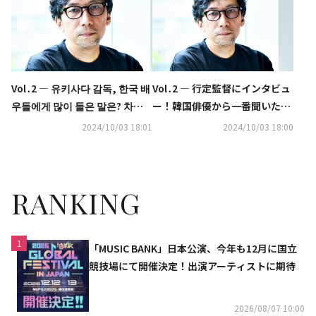
どころとは
Vol․2 ― 유키사다 감독, 한국 배
Vol․2 ― 行定監督にインタビュ
우들에게 많이 들은 말은? 차기
ー！韓国俳優から一番聞いた言
작도 검토중 "김지원과 함께 하
葉とは？次回に意欲も「キム・
2024/10/03 18:01
2024/10/03 18:00
고 싶네요"
ジウォンで実現したい」
RANKING
1
「MUSIC BANK」日本公演、今年も12月に国立
競技場にて開催決定！出演アーティストに期待
2026/08/07 10:00