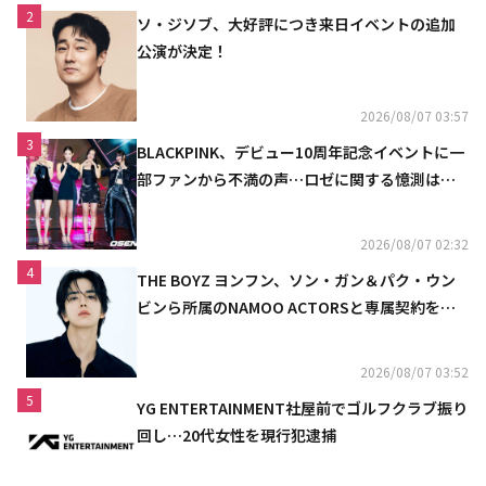
2
ソ・ジソブ、大好評につき来日イベントの追加
公演が決定！
2026/08/07 03:57
3
BLACKPINK、デビュー10周年記念イベントに一
部ファンから不満の声…ロゼに関する憶測は否
定
2026/08/07 02:32
4
THE BOYZ ヨンフン、ソン・ガン＆パク・ウン
ビンら所属のNAMOO ACTORSと専属契約を締
結
2026/08/07 03:52
5
YG ENTERTAINMENT社屋前でゴルフクラブ振り
回し…20代女性を現行犯逮捕