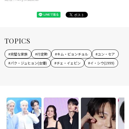
TOPICS
#
完璧な家族
#
行定勲
#
キム・ビョンチョル
#
ユン・セア
#
パク・ジュヒョン(女優)
#
チェ・イェビン
#
イ・シウ(1999)