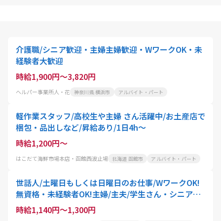
介護職/シニア歓迎・主婦主婦歓迎・WワークOK・未
経験者大歓迎
時給1,900円～3,820円
ヘルパー事業所人・花
神奈川県 横浜市
アルバイト・パート
軽作業スタッフ/高校生や主婦 さん活躍中/お土産店で
梱包・品出しなど/昇給あり/1日4h～
時給1,200円～
はこだて海鮮市場本店・函館西波止場
北海道 函館市
アルバイト・パート
世話人/土曜日もしくは日曜日のお仕事/WワークOK!
無資格・未経験者OK!主婦/主夫/学生さん・シニアの
方にもオススメ
時給1,140円～1,300円