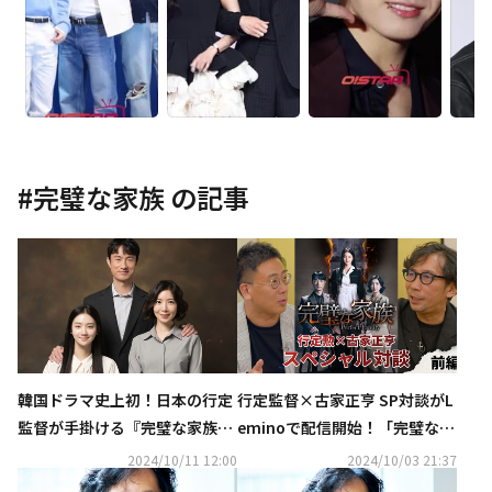
#
完璧な家族
の記事
韓国ドラマ史上初！日本の行定
行定監督×古家正亨 SP対談がL
監督が手掛ける『完璧な家族』
eminoで配信開始！「完璧な家
キム・ヨンデをはじめ今をとき
族」撮影裏側を赤裸々に語る！
2024/10/11 12:00
2024/10/03 21:37
めく若手スター豪華共演作の見
メイキング映像も続々と配信中