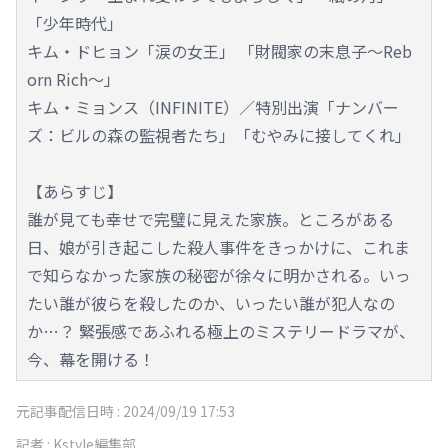
「少年時代」
キム・ドヒョン「涙の女王」 「財閥家の末息子～Reb
orn Rich～」
キム・ミョンス（INFINITE）／特別出演「ナンバー
ズ：ビルの森の監視者たち」「むやみに接してくれ」
【あらすじ】
誰が見ても幸せで完璧に見えた家族。ところがある
日、娘が引き起こした殺人事件をきっかけに、これま
で知らなかった家族の秘密が徐々に明かされる。いっ
たい誰が彼らを殺したのか、いったい誰が犯人なの
か…？ 緊張感であふれる極上のミステリードラマが、
今、幕を開ける！
元記事配信日時 :
2024/09/19 17:53
記者 :
Kstyle編集部