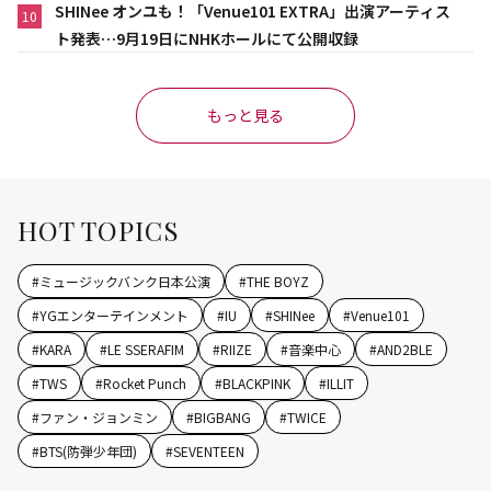
SHINee オンユも！「Venue101 EXTRA」出演アーティス
10
ト発表…9月19日にNHKホールにて公開収録
もっと見る
HOT TOPICS
#
ミュージックバンク日本公演
#
THE BOYZ
#
YGエンターテインメント
#
IU
#
SHINee
#
Venue101
#
KARA
#
LE SSERAFIM
#
RIIZE
#
音楽中心
#
AND2BLE
#
TWS
#
Rocket Punch
#
BLACKPINK
#
ILLIT
#
ファン・ジョンミン
#
BIGBANG
#
TWICE
#
BTS(防弾少年団)
#
SEVENTEEN