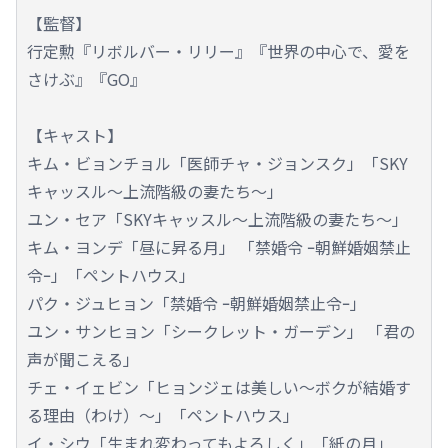
【監督】
行定勲『リボルバー・リリー』『世界の中心で、愛を
さけぶ』『GO』
【キャスト】
キム・ビョンチョル「医師チャ・ジョンスク」「SKY
キャッスル～上流階級の妻たち～」
ユン・セア「SKYキャッスル～上流階級の妻たち～」
キム・ヨンデ「昼に昇る月」 「禁婚令 ｰ朝鮮婚姻禁止
令ｰ」「ペントハウス」
パク・ジュヒョン「禁婚令 ｰ朝鮮婚姻禁止令ｰ」
ユン・サンヒョン「シークレット・ガーデン」 「君の
声が聞こえる」
チェ・イェビン「ヒョンジェは美しい～ボクが結婚す
る理由（わけ）～」「ペントハウス」
イ・シウ「生まれ変わってもよろしく」「紙の月」