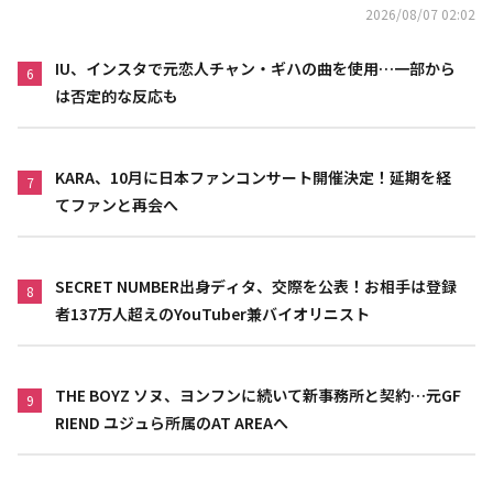
2026/08/07 02:02
IU、インスタで元恋人チャン・ギハの曲を使用…一部から
6
は否定的な反応も
KARA、10月に日本ファンコンサート開催決定！延期を経
7
てファンと再会へ
SECRET NUMBER出身ディタ、交際を公表！お相手は登録
8
者137万人超えのYouTuber兼バイオリニスト
THE BOYZ ソヌ、ヨンフンに続いて新事務所と契約…元GF
9
RIEND ユジュら所属のAT AREAへ