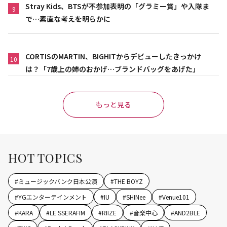
Stray Kids、BTSが不参加表明の「グラミー賞」や入隊ま
9
で…素直な考えを明らかに
CORTISのMARTIN、BIGHITからデビューしたきっかけ
10
は？「7歳上の姉のおかげ…ブランドバッグをあげた」
もっと見る
HOT TOPICS
#
ミュージックバンク日本公演
#
THE BOYZ
#
YGエンターテインメント
#
IU
#
SHINee
#
Venue101
#
KARA
#
LE SSERAFIM
#
RIIZE
#
音楽中心
#
AND2BLE