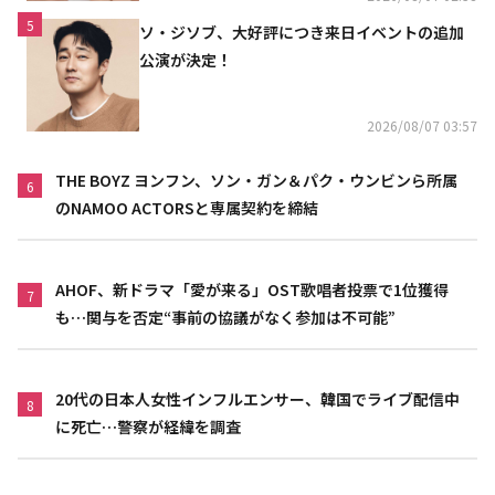
5
ソ・ジソブ、大好評につき来日イベントの追加
公演が決定！
2026/08/07 03:57
THE BOYZ ヨンフン、ソン・ガン＆パク・ウンビンら所属
6
のNAMOO ACTORSと専属契約を締結
AHOF、新ドラマ「愛が来る」OST歌唱者投票で1位獲得
7
も…関与を否定“事前の協議がなく参加は不可能”
20代の日本人女性インフルエンサー、韓国でライブ配信中
8
に死亡…警察が経緯を調査