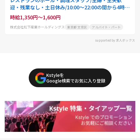
レストランのホール・調理スタッフ/主婦・主夫歓
迎・残業なし・土日休み/10:00〜22:00の間から4時
間〜就業可能/スタッフ・アクティオ
時給1,350円～1,600円
株式会社松下産業ホールディングス
東京都 文京区
アルバイト・パート
supported by 求人ボックス
Kstyleを
Google検索でお気に入り登録