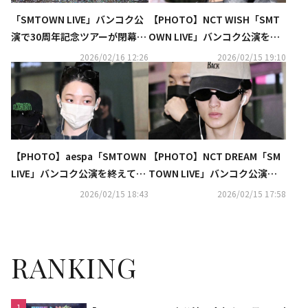
「SMTOWN LIVE」バンコク公
【PHOTO】NCT WISH「SMT
演で30周年記念ツアーが閉幕！
OWN LIVE」バンコク公演を終
コラボやソロまで、4時間越え
えて韓国に到着（動画あり）
2026/02/16 12:26
2026/02/15 19:10
の多彩なステージ
【PHOTO】aespa「SMTOWN
【PHOTO】NCT DREAM「SM
LIVE」バンコク公演を終えて韓
TOWN LIVE」バンコク公演を
国に到着（動画あり）
終えて韓国に到着（動画あり）
2026/02/15 18:43
2026/02/15 17:58
RANKING
1