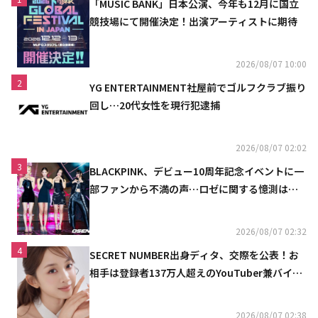
「MUSIC BANK」日本公演、今年も12月に国立
競技場にて開催決定！出演アーティストに期待
2026/08/07 10:00
2
YG ENTERTAINMENT社屋前でゴルフクラブ振り
回し…20代女性を現行犯逮捕
2026/08/07 02:02
3
BLACKPINK、デビュー10周年記念イベントに一
部ファンから不満の声…ロゼに関する憶測は否
定
2026/08/07 02:32
4
SECRET NUMBER出身ディタ、交際を公表！お
相手は登録者137万人超えのYouTuber兼バイオ
リニスト
2026/08/07 02:38