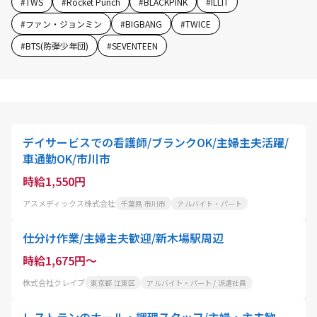
#
TWS
#
Rocket Punch
#
BLACKPINK
#
ILLIT
#
ファン・ジョンミン
#
BIGBANG
#
TWICE
#
BTS(防弾少年団)
#
SEVENTEEN
デイサービスでの看護師/ブランクOK/主婦主夫活躍/
車通勤OK/市川市
時給1,550円
アスメディックス株式会社
千葉県 市川市
アルバイト・パート
仕分け作業/主婦主夫歓迎/新木場駅周辺
時給1,675円～
株式会社クレイブ
東京都 江東区
アルバイト・パート / 派遣社員