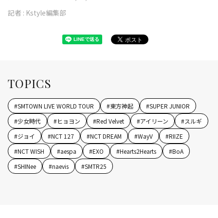
記者 :
Kstyle編集部
TOPICS
#
SMTOWN LIVE WORLD TOUR
#
東方神起
#
SUPER JUNIOR
#
少女時代
#
ヒョヨン
#
Red Velvet
#
アイリーン
#
スルギ
#
ジョイ
#
NCT 127
#
NCT DREAM
#
WayV
#
RIIZE
#
NCT WISH
#
aespa
#
EXO
#
Hearts2Hearts
#
BoA
#
SHINee
#
naevis
#
SMTR25