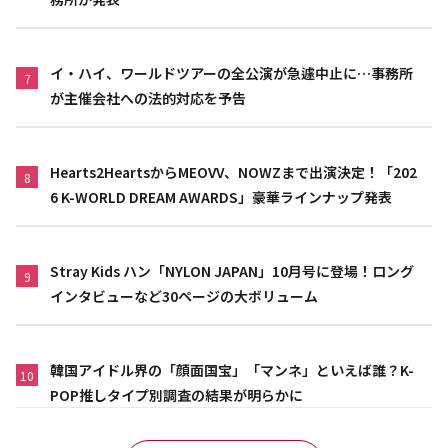
イ・ハイ、ワールドツアーの全公演が急遽中止に…事務所
7
が主催会社への法的対応を予告
Hearts2HeartsからMEOVV、NOWZまで出演決定！「202
8
6 K-WORLD DREAM AWARDS」豪華ラインナップ発表
Stray Kids ハン「NYLON JAPAN」10月号に登場！ロング
9
インタビューなど30ページの大ボリューム
韓国アイドル界の「顔面国宝」「マンネ」といえば誰？K-
10
POP推しタイプ別調査の結果が明らかに