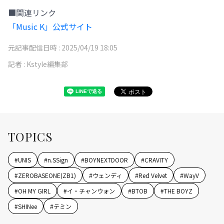
■関連リンク
「Music K」公式サイト
元記事配信日時 :
2025/04/19 18:05
記者 :
Kstyle編集部
TOPICS
#
UNIS
#
n.SSign
#
BOYNEXTDOOR
#
CRAVITY
#
ZEROBASEONE(ZB1)
#
ウェンディ
#
Red Velvet
#
WayV
#
OH MY GIRL
#
イ・チャンウォン
#
BTOB
#
THE BOYZ
#
SHINee
#
テミン