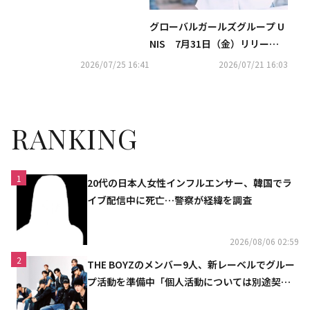
グローバルガールズグループ U
NIS 7月31日（金）リリースJ
apan 1st Mini Album『UNI☆S
2026/07/25 16:41
2026/07/21 16:03
parkle!』ソウォン、ヒョンジ
ュ、ゼリー、パン・ユナ新コン
セプトビジュアル公開
RANKING
1
20代の日本人女性インフルエンサー、韓国でラ
イブ配信中に死亡…警察が経緯を調査
2026/08/06 02:59
2
THE BOYZのメンバー9人、新レーベルでグルー
プ活動を準備中「個人活動については別途契約
へ」