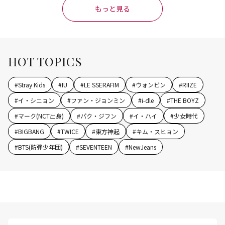
もっと見る
HOT TOPICS
#
Stray Kids
#
IU
#
LE SSERAFIM
#
ウォンビン
#
RIIZE
#
イ・シニョン
#
ファン・ジョンミン
#
i-dle
#
THE BOYZ
#
マーク(NCT出身)
#
パク・ジフン
#
イ・ハイ
#
少女時代
#
BIGBANG
#
TWICE
#
東方神起
#
キム・スヒョン
#
BTS(防弾少年団)
#
SEVENTEEN
#
NewJeans