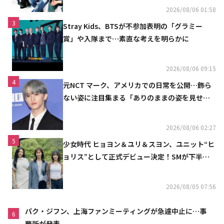
2026/08/06 01:58
3
Stray Kids、BTSが不参加表明の「グラミー
賞」や入隊まで…素直な考えを明らかに
2026/08/06 09:15
4
元NCT マーク、アメリカでの日常を公開…飾ら
ない姿に注目集まる「ありのままの姿を見せた
い」（動画あり）
2026/08/06 02:27
5
少女時代 ヒョヨン＆ユリ＆スヨン、ユニット“ヒ
ョリス”として正式デビュー決定！SMが下半期
の計画を公開
2026/08/05 07:56
パク・ジフン、上海ファンミーティングが急遽中止に…事
6
務所が発表