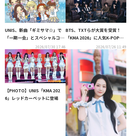
UNIS、新曲「ギミサマ☆」で
BTS、TXTらが大賞を受賞！
「一期一会」とスペシャルコラ
「KMA 2026」に人気K-POPア
ボ！描き下ろしイラストによる
ーティスト集結…豪華ステージ
2026/07/30 17:46
2026/07/26 11:49
MVも公開
披露も
【PHOTO】UNIS「KMA 202
6」レッドカーペットに登場