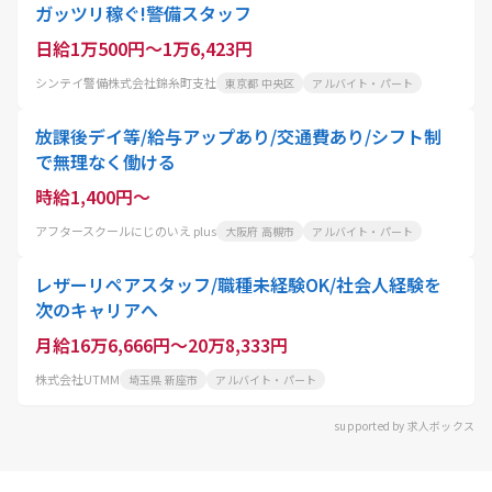
ガッツリ稼ぐ!警備スタッフ
日給1万500円～1万6,423円
シンテイ警備株式会社錦糸町支社
東京都 中央区
アルバイト・パート
放課後デイ等/給与アップあり/交通費あり/シフト制
で無理なく働ける
時給1,400円～
アフタースクールにじのいえ plus
大阪府 高槻市
アルバイト・パート
レザーリペアスタッフ/職種未経験OK/社会人経験を
次のキャリアへ
月給16万6,666円～20万8,333円
株式会社UTMM
埼玉県 新座市
アルバイト・パート
supported by 求人ボックス